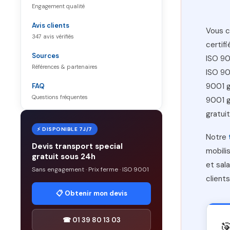
Engagement qualité
Avis clients
Vous c
347 avis vérifiés
certif
Sources
ISO 90
Références & partenaires
ISO 90
9001 g
FAQ
Questions fréquentes
9001 g
gratui
⚡ DISPONIBLE 7J/7
Notre
Devis transport special
mobili
gratuit sous 24h
et sal
Sans engagement · Prix ferme · ISO 9001
client
📋 Obtenir mon devis
☎ 01 39 80 13 03
