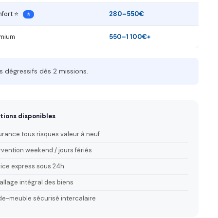
nfort ⭐
280–550€
⭐
emium
550–1 100€+
s dégressifs dès 2 missions.
tions disponibles
rance tous risques valeur à neuf
rvention weekend / jours fériés
ice express sous 24h
llage intégral des biens
e-meuble sécurisé intercalaire