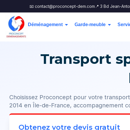
📧 contact@proconcept-dem.com
📍 3 Bd Jean-Anto
Déménagement
Garde-meuble
Servi
Transport sp
Choisissez Proconcept pour votre transport 
2014 en Île-de-France, accompagnement c
Obtenez votre devis gratuit