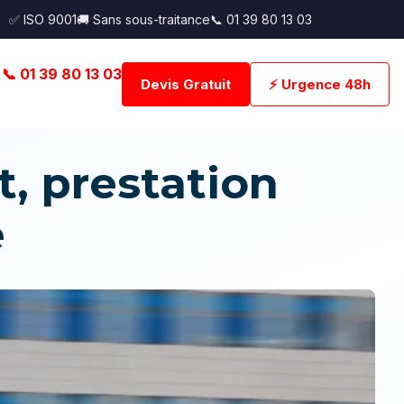
✅ ISO 9001
🚚 Sans sous-traitance
📞 01 39 80 13 03
📞 01 39 80 13 03
Devis Gratuit
⚡ Urgence 48h
t, prestation
e