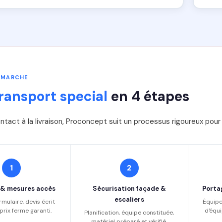
 MARCHE
ransport special
en 4 étapes
ntact à la livraison, Proconcept suit un processus rigoureux pou
1
2
 & mesures accès
Sécurisation façade &
Porta
escaliers
rmulaire, devis écrit
Équipe
prix ferme garanti.
d'équi
Planification, équipe constituée,
matériel préparé et vérifié.