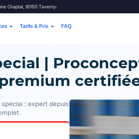
ine Chaptal, 95150 Taverny-
ces
Tarifs & Prix
FAQ
ecial | Proconcep
premium certifié
special : expert depuis
omplet.