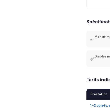
Spécificat
Monte-me
✅
Diables m
✅
Tarifs ind
Prestation
1–2 objets, 