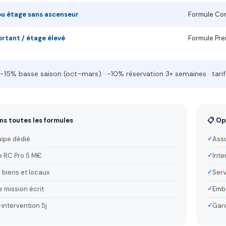
ou étage sans ascenseur
Formule Co
rtant / étage élevé
Formule Pr
−15% basse saison (oct–mars) · −10% réservation 3+ semaines · tarif
ns toutes les formules
📋 Op
uipe dédié
Assu
 RC Pro 5 M€
Inte
 biens et locaux
Serv
 mission écrit
Emba
-intervention 5j
Gard