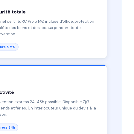
rité totale
iel certifié, RC Pro 5 M€ incluse d'office, protection
lète des biens et des locaux pendant toute
ervention.
uré 5 M€
tivité
vention express 24-48h possible. Disponible 7j/7
nds et fériés. Un interlocuteur unique du devis à la
ison.
ress 24h