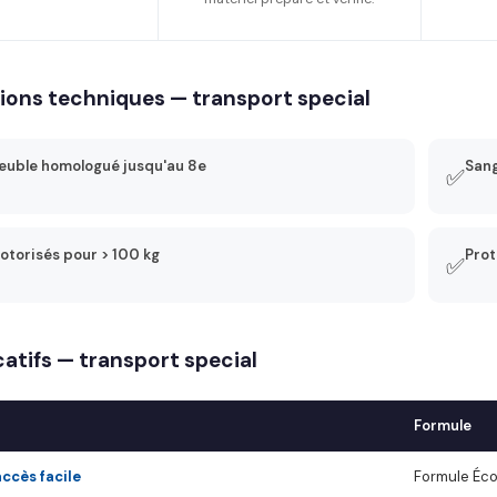
ions techniques — transport special
uble homologué jusqu'au 8e
Sang
✅
otorisés pour > 100 kg
Prot
✅
icatifs — transport special
Formule
accès facile
Formule Éc