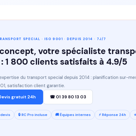
RANSPORT SPECIAL · ISO 9001 · DEPUIS 2014 · 7J/7
concept, votre spécialiste transp
 : 1 800 clients satisfaits à 4.9/5
expertise du transport special depuis 2014 : planification sur-me
1, satisfaction client garantie.
Devis gratuit 24h
☎ 01 39 80 13 03
devis
🔒 RC Pro incluse
🚚 Équipes internes
⚡ Réponse 24h
⭐