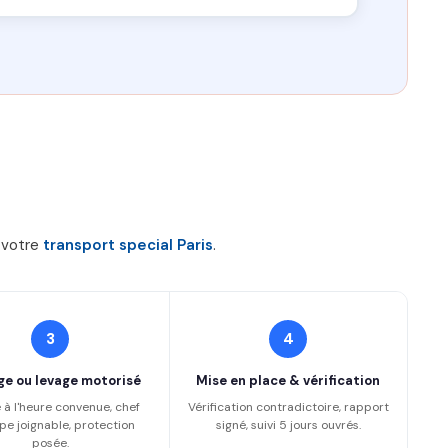
r votre
transport special Paris
.
3
4
ge ou levage motorisé
Mise en place & vérification
 à l'heure convenue, chef
Vérification contradictoire, rapport
pe joignable, protection
signé, suivi 5 jours ouvrés.
posée.