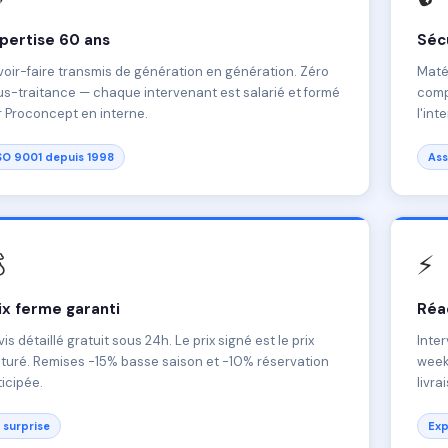
pertise 60 ans
Sécu
oir-faire transmis de génération en génération. Zéro
Matér
s-traitance — chaque intervenant est salarié et formé
comp
 Proconcept en interne.
l'int
SO 9001 depuis 1998
Ass

⚡
ix ferme garanti
Réac
is détaillé gratuit sous 24h. Le prix signé est le prix
Inter
turé. Remises -15% basse saison et -10% réservation
weeke
icipée.
livra
 surprise
Exp