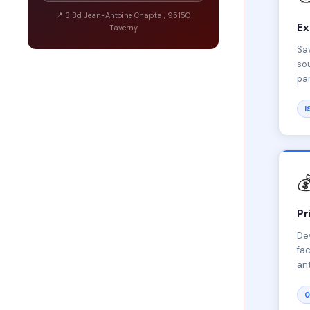
📍 3 Bd Jean-Antoine Chaptal, 95150
Ex
Taverny
Sav
sou
par
I

Pr
Dev
fac
ant
0