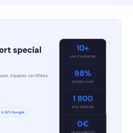
10+
ort special
ANS D'EXPERTISE
98%
sure, équipes certifiées
SATISFACTION
1 800
AVIS VÉRIFIÉS
 4.9/5 Google
0€
DEVIS GRATUIT