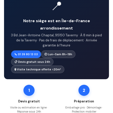
📍
Notre siège est en Île-de-France
arrondissement
3 Bd Jean-Antoine Chaptal, 95150 Taverny · À 8 min à pied
de la Taverny · Pas de frais de déplacement · Arrivée
garantie à l'heure
📞 01 39 80 13 03
🕗 Lun–Sam 8h–19h
📋 Devis gratuit sous 24h
🔒 Visite technique offerte >20m³
1
2
Devis gratuit
Préparation
Visite ou estimation en ligne ·
Emballage pro · Démontage ·
Réponse sous 24h
Protection mobilier