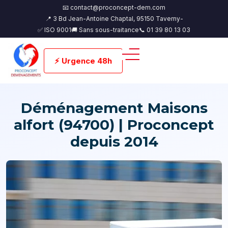
📧 contact@proconcept-dem.com
📍 3 Bd Jean-Antoine Chaptal, 95150 Taverny-
✅ ISO 9001
🚚 Sans sous-traitance
📞 01 39 80 13 03
⚡ Urgence 48h
Déménagement Maisons
alfort (94700) | Proconcept
depuis 2014