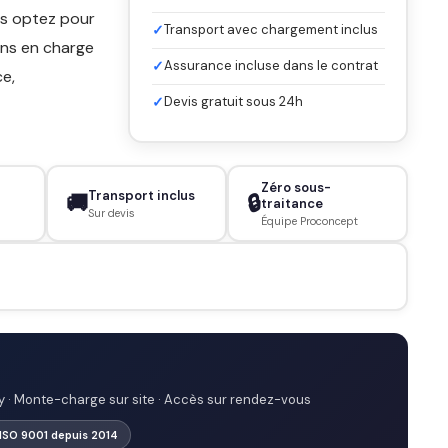
ous optez pour
✓
Transport avec chargement inclus
nons en charge
✓
Assurance incluse dans le contrat
ce,
✓
Devis gratuit sous 24h
Zéro sous-
Transport inclus
🚚
🔒
traitance
Sur devis
Équipe Proconcept
y · Monte-charge sur site · Accès sur rendez-vous
 ISO 9001 depuis 2014