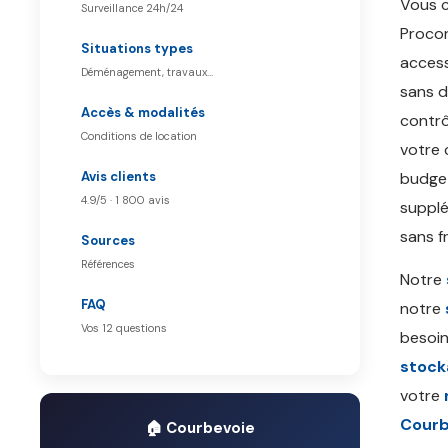
Vous 
Surveillance 24h/24
Procon
Situations types
access
Déménagement, travaux…
sans 
Accès & modalités
contrô
Conditions de location
votre 
Avis clients
budge
4.9/5 · 1 800 avis
supplé
sans fr
Sources
Références
Notre
FAQ
notre
Vos 12 questions
besoi
stock
votre
Courb
🏠 Courbevoie