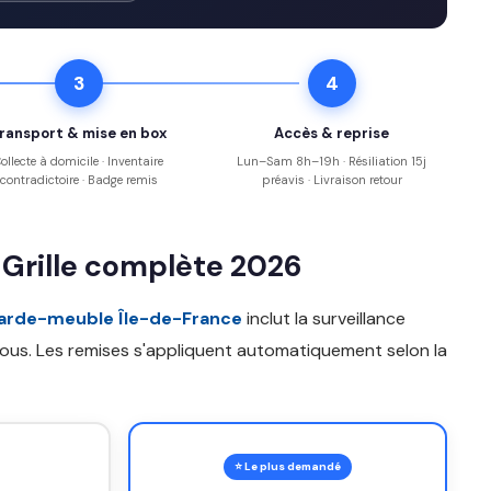
3
4
ransport & mise en box
Accès & reprise
ollecte à domicile · Inventaire
Lun–Sam 8h–19h · Résiliation 15j
contradictoire · Badge remis
préavis · Livraison retour
 Grille complète 2026
garde-meuble Île-de-France
inclut la surveillance
-vous. Les remises s'appliquent automatiquement selon la
⭐ Le plus demandé