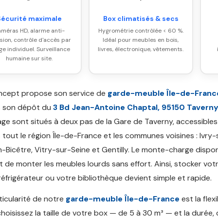
Sécurité maximale
Box climatisés & secs
méras HD, alarme anti-
Hygrométrie contrôlée < 60 %.
usion, contrôle d'accès par
Idéal pour meubles en bois,
e individuel. Surveillance
livres, électronique, vêtements.
humaine sur site.
ncept propose son service de
garde-meuble Île-de-Franc
s son dépôt du
3 Bd Jean-Antoine Chaptal, 95150 Tavern
ge sont situés à deux pas de la Gare de Taverny, accessibles
 tout le région Île-de-France et les communes voisines : Ivry-
n-Bicêtre, Vitry-sur-Seine et Gentilly. Le monte-charge dispon
 de monter les meubles lourds sans effort. Ainsi, stocker vot
réfrigérateur ou votre bibliothèque devient simple et rapide.
ticularité de notre
garde-meuble Île-de-France
est la flexi
hoisissez la taille de votre box — de 5 à 30 m³ — et la durée, 