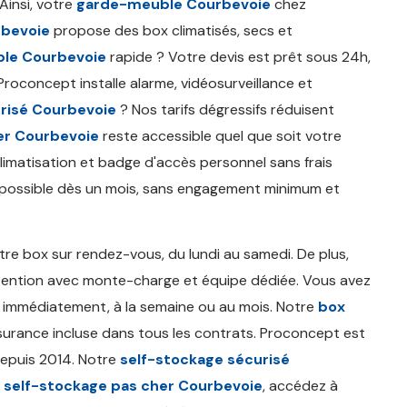
Ainsi, votre
garde-meuble Courbevoie
chez
rbevoie
propose des box climatisés, secs et
le Courbevoie
rapide ? Votre devis est prêt sous 24h,
 Proconcept installe alarme, vidéosurveillance et
risé Courbevoie
? Nos tarifs dégressifs réduisent
er Courbevoie
reste accessible quel que soit votre
limatisation et badge d'accès personnel sans frais
possible dès un mois, sans engagement minimum et
otre box sur rendez-vous, du lundi au samedi. De plus,
utention avec monte-charge et équipe dédiée. Vous avez
 immédiatement, à la semaine ou au mois. Notre
box
surance incluse dans tous les contrats. Proconcept est
depuis 2014. Notre
self-stockage sécurisé
e
self-stockage pas cher Courbevoie
, accédez à