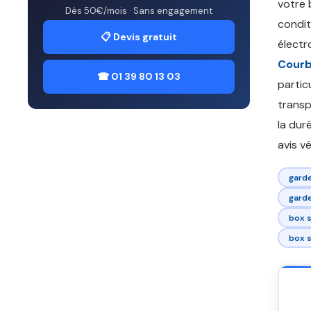
votre 
Dès 50€/mois · Sans engagement
condit
📋 Devis gratuit
électr
Courb
☎ 01 39 80 13 03
partic
transp
la dur
avis vé
gard
gard
box 
box 