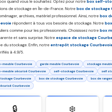
box quand vous le souhaitez. Optez pour notre
box self-st
ions de stockage en Île-de-France. Notre
box de stockage
oménager, archives, matériel professionnel. Ainsi, notre
box d
evoie
répondent à tous vos besoins de stockage. Notre
box
uliers comme pour les professionnels. Choisissez notre
box m
arente et sans surprise. Notre
espace de stockage Courb
ée du stockage. Enfin, notre
entrepôt stockage Courbevoi
rifiés à 4.9/5.
e-meuble Courbevoie
garde meuble Courbevoie
stockage meubl
e-meuble sécurisé Courbevoie
self-stockage Courbevoie
self s
stockage Courbevoie
box de stockage Courbevoie
box de range
sécurisé Courbevoie
🔒
❄️