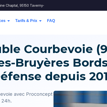
ine Chaptal, 95150 Taverny-
ces
Tarifs & Prix
FAQ
le Courbevoie (9
es-Bruyères Bords
éfense depuis 20
bevoie avec Proconcept
n 24h.