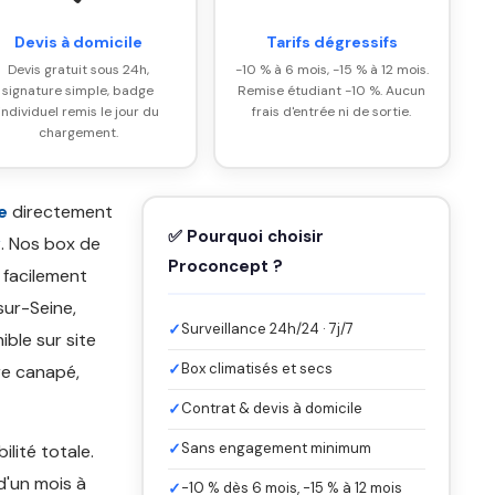
Devis à domicile
Tarifs dégressifs
Devis gratuit sous 24h,
-10 % à 6 mois, -15 % à 12 mois.
signature simple, badge
Remise étudiant -10 %. Aucun
individuel remis le jour du
frais d'entrée ni de sortie.
chargement.
e
directement
✅ Pourquoi choisir
y
. Nos box de
Proconcept ?
 facilement
sur-Seine,
✓
Surveillance 24h/24 · 7j/7
ible sur site
✓
Box climatisés et secs
re canapé,
✓
Contrat & devis à domicile
✓
Sans engagement minimum
bilité totale.
d'un mois à
✓
-10 % dès 6 mois, -15 % à 12 mois