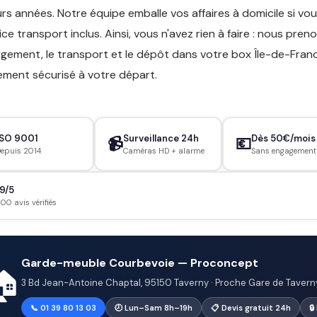
urs années. Notre équipe emballe vos affaires à domicile si v
vice transport inclus. Ainsi, vous n'avez rien à faire : nous pre
rgement, le transport et le dépôt dans votre box Île-de-Fran
ement sécurisé à votre départ.
ISO 9001
Surveillance 24h
Dès 50€/mois
📹
💶
epuis 2014
Caméras HD + alarme
Sans engagement
9/5
800 avis vérifiés
Garde-meuble Courbevoie — Proconcept
🏠
3 Bd Jean-Antoine Chaptal, 95150 Taverny · Proche Gare de Tavern
📞 01 39 80 13 03
🕗 Lun–Sam 8h–19h
📋 Devis gratuit 24h
