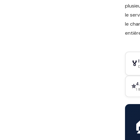
plusie
le ser
le cha
entièr
🏅
D
4.
⭐
1 