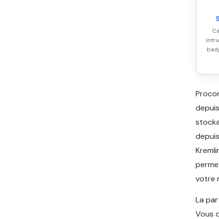
Ca
intr
badg
Proco
depui
stocka
depuis
Kremli
permet
votre 
La par
Vous c