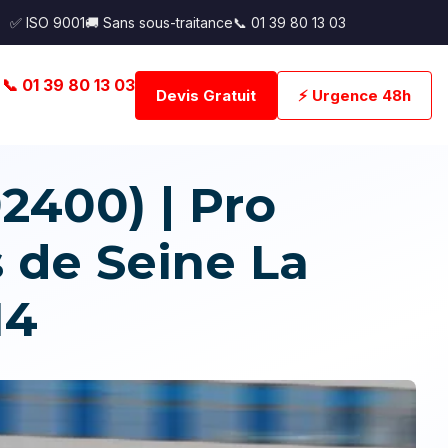
✅ ISO 9001
🚚 Sans sous-traitance
📞 01 39 80 13 03
📞 01 39 80 13 03
Devis Gratuit
⚡ Urgence 48h
2400) | Pro
 de Seine La
14