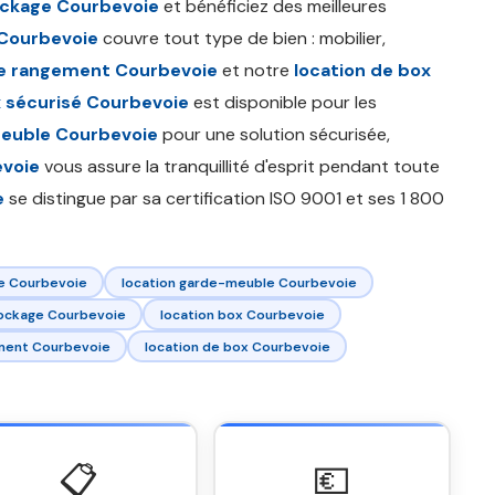
ockage Courbevoie
et bénéficiez des meilleures
 Courbevoie
couvre tout type de bien : mobilier,
e rangement Courbevoie
et notre
location de box
 sécurisé Courbevoie
est disponible pour les
euble Courbevoie
pour une solution sécurisée,
evoie
vous assure la tranquillité d'esprit pendant toute
e
se distingue par sa certification ISO 9001 et ses 1 800
e Courbevoie
location garde-meuble Courbevoie
tockage Courbevoie
location box Courbevoie
ment Courbevoie
location de box Courbevoie
📋
💶