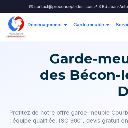
📧 contact@proconcept-dem.com
📍 3 Bd Jean-Anto
Déménagement
Garde-meuble
Servi
Garde-meub
des Bécon-l
D
Profitez de notre offre garde-meuble Cour
: équipe qualifiée, ISO 9001, devis gratuit e