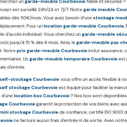
cherchez un
garde-meuble Courbevoie
fiable et sécurisé ? 
cept est surveillé 24h/24 et 7j/7. Notre
garde meuble Cou
ibles dès 50€/mois. Vous avez besoin d'une
stockage meub
déplacement. Pour un
location garde-meuble Courbevoie
,
le d'accès individuel. Vous cherchez un
garde-meuble sécu
coût jusqu'à 15 % dès 6 mois. Ainsi, le
garde-meuble pas ch
t. Notre
prix garde-meuble Courbevoie
inclut assurance, c
mentaires. Un
garde-meuble temporaire Courbevoie
est 
ais d'entrée.
self-stockage Courbevoie
vous offre un accès flexible à v
self stockage Courbevoie
est équipé pour faciliter la man
n d'une
location box Courbevoie
? Nos box sont disponibles
age Courbevoie
garantit la protection de vos biens avec as
mini stockage Courbevoie
de confiance, certifié ISO 9001 
evoie
ne facture aucun frais d'entrée ni de sortie. Avec notr