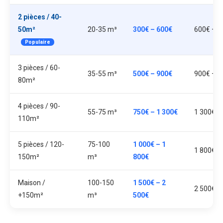
2 pièces / 40-
50m²
20-35 m³
300€ – 600€
600€ – 1
Populaire
3 pièces / 60-
35-55 m³
500€ – 900€
900€ – 1
80m²
4 pièces / 90-
55-75 m³
750€ – 1 300€
1 300€ –
110m²
5 pièces / 120-
75-100
1 000€ – 1
1 800€ –
150m²
m³
800€
Maison /
100-150
1 500€ – 2
2 500€ –
+150m²
m³
500€