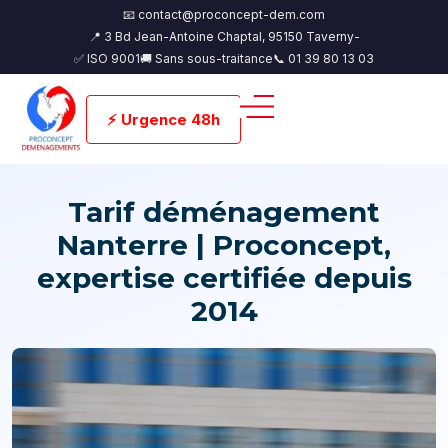
📧 contact@proconcept-dem.com
📍 3 Bd Jean-Antoine Chaptal, 95150 Taverny-
✅ ISO 9001
🚚 Sans sous-traitance
📞 01 39 80 13 03
⚡ Urgence 48h
Tarif déménagement
Nanterre | Proconcept,
expertise certifiée depuis
2014