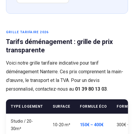
GRILLE TARIFAIRE 2026
Tarifs déménagement : grille de prix
transparente
Voici notre grille tarifaire indicative pour tarif
déménagement Nanterre. Ces prix comprennent la main-
d'œuvre, le transport et la TVA. Pour un devis
personnalisé, contactez-nous au
01 39 80 13 03
.
TYPE LOGEMENT
SURFACE
FORMULE ÉCO
FORMUL
Studio / 20-
10-20 m³
150€ – 400€
300€ – 7
30m²