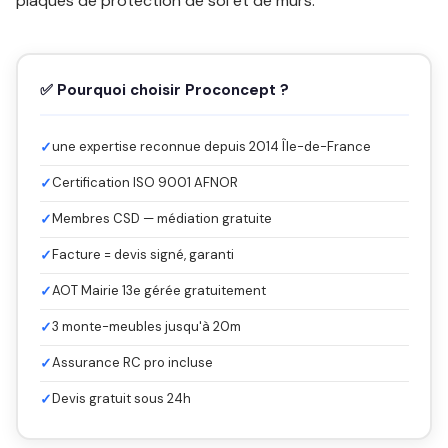
plaques de protection de sol et de murs.
✅ Pourquoi choisir Proconcept ?
✓
une expertise reconnue depuis 2014 Île-de-France
✓
Certification ISO 9001 AFNOR
✓
Membres CSD — médiation gratuite
✓
Facture = devis signé, garanti
✓
AOT Mairie 13e gérée gratuitement
✓
3 monte-meubles jusqu'à 20m
✓
Assurance RC pro incluse
✓
Devis gratuit sous 24h