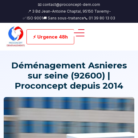
📧 contact@proconcept-dem.com
📍 3 Bd Jean-Antoine Chaptal, 95150 Taverny-
✅ ISO 9001
🚚 Sans sous-traitance
📞 01 39 80 13 03
⚡ Urgence 48h
Déménagement Asnieres
sur seine (92600) |
Proconcept depuis 2014