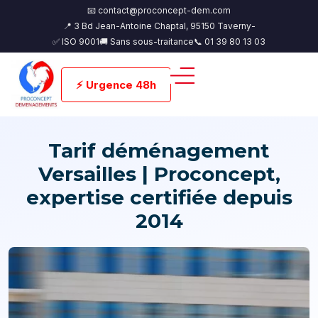
📧 contact@proconcept-dem.com
📍 3 Bd Jean-Antoine Chaptal, 95150 Taverny-
✅ ISO 9001
🚚 Sans sous-traitance
📞 01 39 80 13 03
⚡ Urgence 48h
Tarif déménagement
Versailles | Proconcept,
expertise certifiée depuis
2014