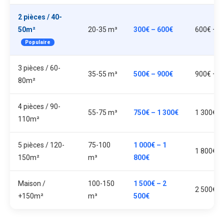
2 pièces / 40-
50m²
20-35 m³
300€ – 600€
600€ – 1
Populaire
3 pièces / 60-
35-55 m³
500€ – 900€
900€ – 1
80m²
4 pièces / 90-
55-75 m³
750€ – 1 300€
1 300€ –
110m²
5 pièces / 120-
75-100
1 000€ – 1
1 800€ –
150m²
m³
800€
Maison /
100-150
1 500€ – 2
2 500€ –
+150m²
m³
500€