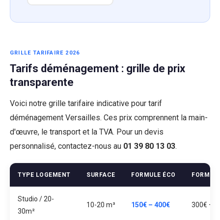
GRILLE TARIFAIRE 2026
Tarifs déménagement : grille de prix
transparente
Voici notre grille tarifaire indicative pour tarif
déménagement Versailles. Ces prix comprennent la main-
d'œuvre, le transport et la TVA. Pour un devis
personnalisé, contactez-nous au
01 39 80 13 03
.
TYPE LOGEMENT
SURFACE
FORMULE ÉCO
FORMUL
Studio / 20-
10-20 m³
150€ – 400€
300€ – 7
30m²