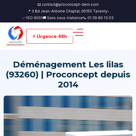
📧 contact@proconcept-dem.com
📍 3 Bd Jean-Antoine Chaptal, 95150 Taverny-
✅ ISO 9001
🚚 Sans sous-traitance
📞 01 39 80 13 03
⚡ Urgence 48h
Déménagement Les lilas
(93260) | Proconcept depuis
2014