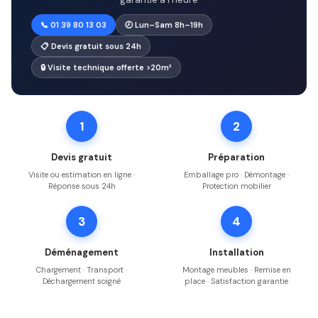
📞 01 39 80 13 03
🕗 Lun–Sam 8h–19h
📋 Devis gratuit sous 24h
🔒 Visite technique offerte >20m³
1
2
Devis gratuit
Préparation
Visite ou estimation en ligne ·
Emballage pro · Démontage ·
Réponse sous 24h
Protection mobilier
3
4
Déménagement
Installation
Chargement · Transport ·
Montage meubles · Remise en
Déchargement soigné
place · Satisfaction garantie