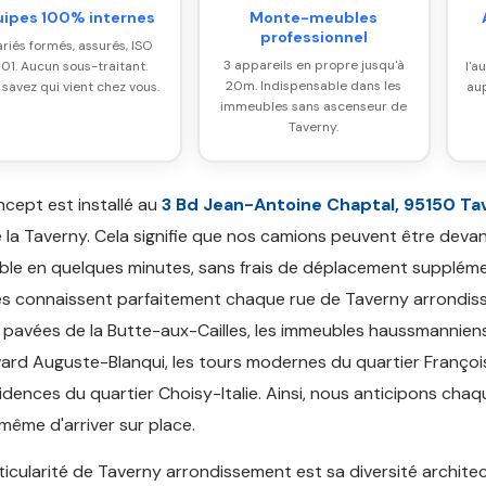
uipes 100% internes
Monte-meubles
professionnel
ariés formés, assurés, ISO
3 appareils en propre jusqu'à
01. Aucun sous-traitant.
l'a
20m. Indispensable dans les
 savez qui vient chez vous.
aup
immeubles sans ascenseur de
Taverny.
cept est installé au
3 Bd Jean-Antoine Chaptal, 95150 Ta
 la Taverny. Cela signifie que nos camions peuvent être deva
le en quelques minutes, sans frais de déplacement suppléme
s connaissent parfaitement chaque rue de Taverny arrondiss
s pavées de la Butte-aux-Cailles, les immeubles haussmannien
ard Auguste-Blanqui, les tours modernes du quartier Françoi
sidences du quartier Choisy-Italie. Ainsi, nous anticipons cha
même d'arriver sur place.
ticularité de Taverny arrondissement est sa diversité architec