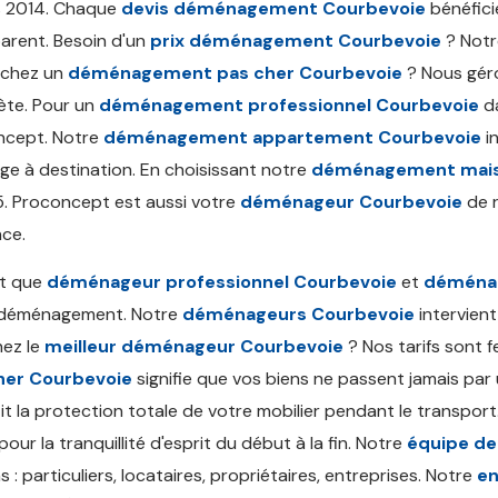
s 2014. Chaque
devis déménagement Courbevoie
bénéficie
arent. Besoin d'un
prix déménagement Courbevoie
? Notr
rchez un
déménagement pas cher Courbevoie
? Nous géro
ète. Pour un
déménagement professionnel Courbevoie
da
ncept. Notre
déménagement appartement Courbevoie
in
e à destination. En choisissant notre
déménagement mais
5. Proconcept est aussi votre
déménageur Courbevoie
de r
nce.
nt que
déménageur professionnel Courbevoie
et
déménag
 déménagement. Notre
déménageurs Courbevoie
intervient
ez le
meilleur déménageur Courbevoie
? Nos tarifs sont 
her Courbevoie
signifie que vos biens ne passent jamais par u
it la protection totale de votre mobilier pendant le transport
pour la tranquillité d'esprit du début à la fin. Notre
équipe d
s : particuliers, locataires, propriétaires, entreprises. Notre
en