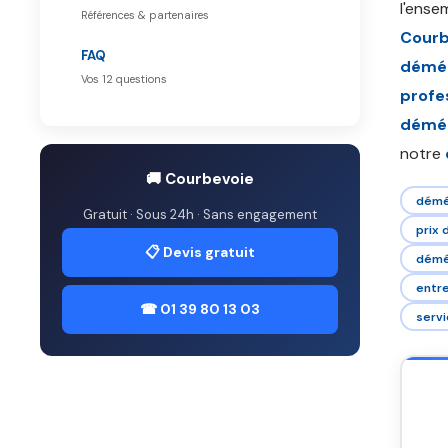
l'ense
Références & partenaires
Courb
FAQ
démé
Vos 12 questions
profe
démén
notre
🚚 Courbevoie
démé
Gratuit · Sous 24h · Sans engagement
prix
📋 Devis gratuit
démé
entr
☎ 01 39 80 13 03
serv