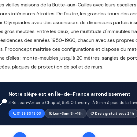
les vieilles maisons de la Butte-aux-Cailles avec leurs escaliers
cours intérieures étroites. De l'autre, les grandes tours des a
r Olympiades avec des ascenseurs de dimensions parfois ins
es gros meubles. Entre les deux, une multitude d'immeubles 
résidences des années 1950-1960, chacun avec ses propres 
s. Proconcept maîtrise ces configurations et dispose du mat
e d'elles : monte-meubles jusqu'à 20 mètres, sangles de por
cées, plaques de protection de sol et de murs.
Notre siège est en Île-de-France arrondissement
📍
3 Bd Jean-Antoine Chaptal, 95150 Taverny · À 8 min à pied de la Tave
📞 01 39 80 13 03
🕗 Lun–Sam 8h–19h
📋 Devis gratuit sous 24h