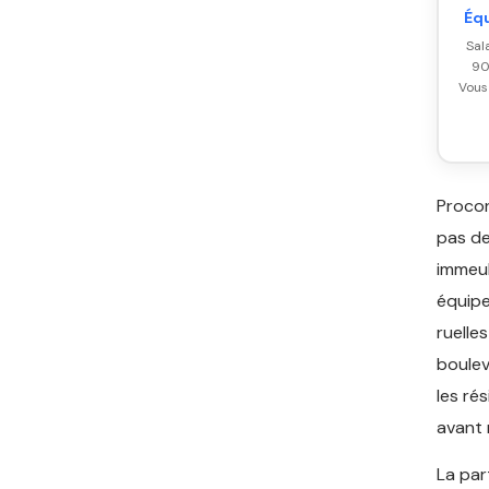
Éq
Sal
90
Vous
Procon
pas de
immeub
équipe
ruelle
boulev
les ré
avant 
La par