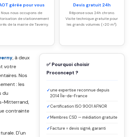
AOT gérée pour vous
Devis gratuit 24h
Nous nous occupons de
Réponse sous 24h chrono.
utorisation de stationnement
Visite technique gratuite pour
rès de la mairie de Taverny.
les grands volumes (>20 m³).
verny
, à deux
✅ Pourquoi choisir
nt votre
Proconcept ?
ntaires. Nos
ement : les
✓
une expertise reconnue depuis
s du
2014 Île-de-France
s-Mitterrand,
✓
Certification ISO 9001 AFNOR
que contrainte
✓
Membres CSD — médiation gratuite
✓
Facture = devis signé, garanti
turale. D'un