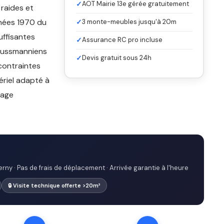
✓
AOT Mairie 13e gérée gratuitement
 raides et
nnées 1970 du
✓
3 monte-meubles jusqu'à 20m
uffisantes
✓
Assurance RC pro incluse
haussmanniens
✓
Devis gratuit sous 24h
contraintes
ériel adapté à
tage
rny · Pas de frais de déplacement · Arrivée garantie à l'heure
🔒 Visite technique offerte >20m³