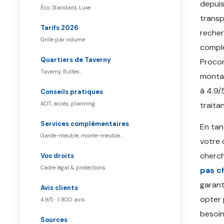
depui
Éco, Standard, Luxe
transp
Tarifs 2026
reche
Grille par volume
compl
Quartiers de Taverny
Proco
Taverny, Buttes…
montag
à 4.9/
Conseils pratiques
AOT, accès, planning
traita
Services complémentaires
En ta
Garde-meuble, monte-meuble…
votre
cherch
Vos droits
Cadre légal & protections
pas c
garant
Avis clients
opter 
4.9/5 · 1 800 avis
besoin
Sources