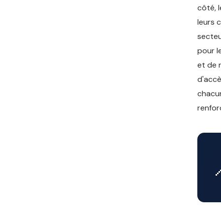
côté, 
leurs 
secteu
pour l
et de 
d'accè
chacun
renfor