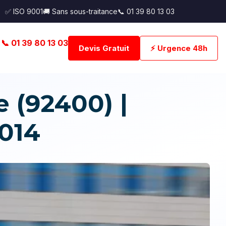
✅ ISO 9001
🚚 Sans sous-traitance
📞 01 39 80 13 03
📞 01 39 80 13 03
Devis Gratuit
⚡ Urgence 48h
(92400) |
014