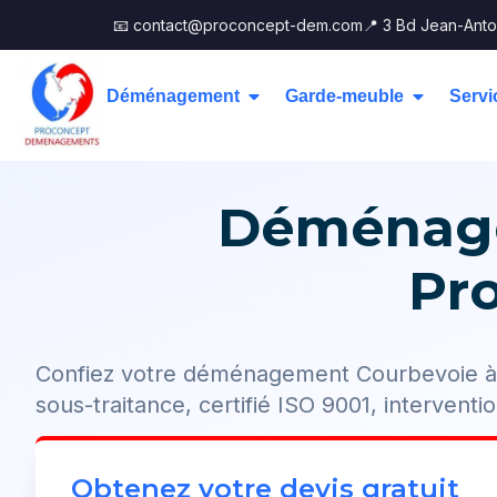
📧 contact@proconcept-dem.com
📍 3 Bd Jean-Anto
Déménagement
Garde-meuble
Servi
Déménage
Pr
Confiez votre déménagement Courbevoie à
sous-traitance, certifié ISO 9001, interventio
Obtenez votre devis gratuit