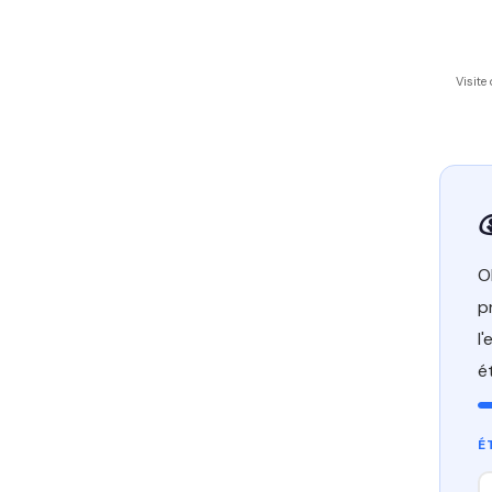
Visite
O
p
l
é
É