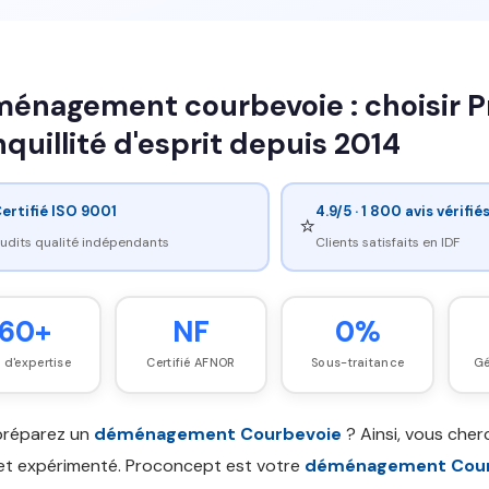
énagement courbevoie : choisir Pro
nquillité d'esprit depuis 2014
ertifié ISO 9001
4.9/5 · 1 800 avis vérifié
⭐
udits qualité indépendants
Clients satisfaits en IDF
60+
NF
0%
 d'expertise
Certifié AFNOR
Sous-traitance
Gé
préparez un
déménagement Courbevoie
? Ainsi, vous che
 et expérimenté. Proconcept est votre
déménagement Cour