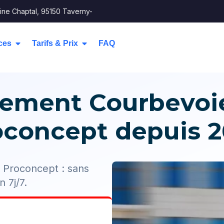
ine Chaptal, 95150 Taverny-
ces
Tarifs & Prix
FAQ
ment Courbevoie 
oconcept depuis 2
 Proconcept : sans
n 7j/7.