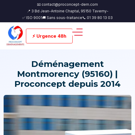
📧 contact@proconcept-dem.com
📍 3 Bd Jean-Antoine Chaptal, 95150 Taverny-
✅ ISO 9001
🚚 Sans sous-traitance
📞 01 39 80 13 03
⚡ Urgence 48h
Déménagement
Montmorency (95160) |
Proconcept depuis 2014