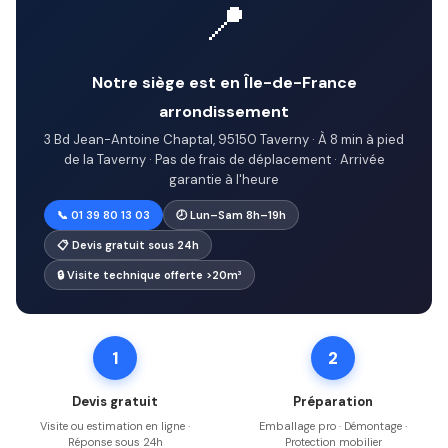
📍
Notre siège est en Île-de-France
arrondissement
3 Bd Jean-Antoine Chaptal, 95150 Taverny · À 8 min à pied
de la Taverny · Pas de frais de déplacement · Arrivée
garantie à l'heure
📞 01 39 80 13 03
🕗 Lun–Sam 8h–19h
📋 Devis gratuit sous 24h
🔒 Visite technique offerte >20m³
1
2
Devis gratuit
Préparation
Visite ou estimation en ligne ·
Emballage pro · Démontage ·
Réponse sous 24h
Protection mobilier