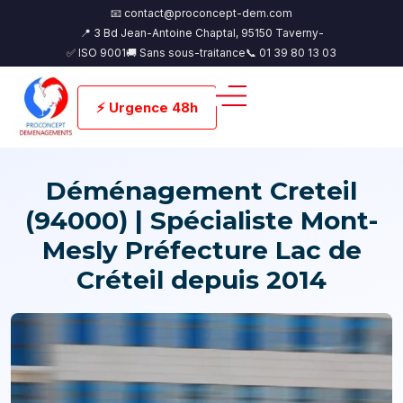
📧 contact@proconcept-dem.com
📍 3 Bd Jean-Antoine Chaptal, 95150 Taverny-
✅ ISO 9001
🚚 Sans sous-traitance
📞 01 39 80 13 03
⚡ Urgence 48h
Déménagement Creteil
(94000) | Spécialiste Mont-
Mesly Préfecture Lac de
Créteil depuis 2014