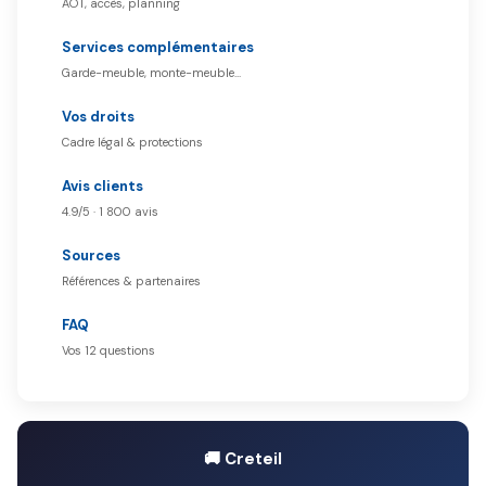
AOT, accès, planning
Services complémentaires
Garde-meuble, monte-meuble…
Vos droits
Cadre légal & protections
Avis clients
4.9/5 · 1 800 avis
Sources
Références & partenaires
FAQ
Vos 12 questions
🚚 Creteil