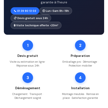
garantie à l'heure
📞 01 39 80 13 03
🕗 Lun–Sam 8h–19h
📋 Devis gratuit sous 24h
🔒 Visite technique offerte >20m³
1
2
Devis gratuit
Préparation
Visite ou estimation en ligne ·
Emballage pro · Démontage ·
Réponse sous 24h
Protection mobilier
3
4
Déménagement
Installation
Chargement · Transport ·
Montage meubles · Remise en
Déchargement soigné
place · Satisfaction garantie