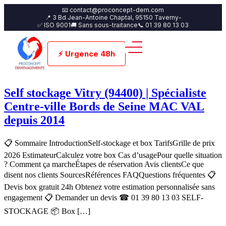
📧 contact@proconcept-dem.com
📍 3 Bd Jean-Antoine Chaptal, 95150 Taverny-
✅ ISO 9001
🚚 Sans sous-traitance
📞 01 39 80 13 03
⚡ Urgence 48h
Self stockage Vitry (94400) | Spécialiste
Centre-ville Bords de Seine MAC VAL
depuis 2014
📋 Sommaire IntroductionSelf-stockage et box TarifsGrille de prix
2026 EstimateurCalculez votre box Cas d’usagePour quelle situation
? Comment ça marcheÉtapes de réservation Avis clientsCe que
disent nos clients SourcesRéférences FAQQuestions fréquentes 📋
Devis box gratuit 24h Obtenez votre estimation personnalisée sans
engagement 📋 Demander un devis ☎ 01 39 80 13 03 SELF-
STOCKAGE 📦 Box […]