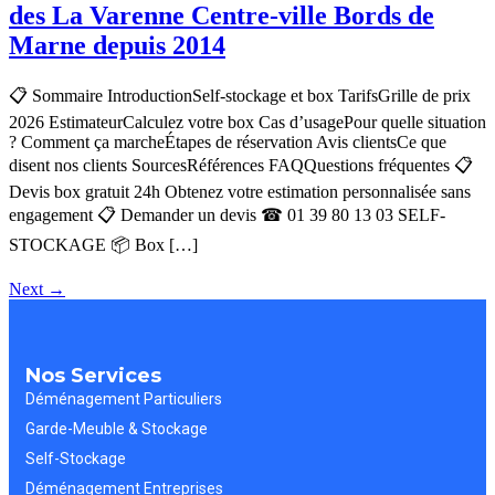
des La Varenne Centre-ville Bords de
Marne depuis 2014
📋 Sommaire IntroductionSelf-stockage et box TarifsGrille de prix
2026 EstimateurCalculez votre box Cas d’usagePour quelle situation
? Comment ça marcheÉtapes de réservation Avis clientsCe que
disent nos clients SourcesRéférences FAQQuestions fréquentes 📋
Devis box gratuit 24h Obtenez votre estimation personnalisée sans
engagement 📋 Demander un devis ☎ 01 39 80 13 03 SELF-
STOCKAGE 📦 Box […]
Next
→
Nos Services
Déménagement Particuliers
Garde-Meuble & Stockage
Self-Stockage
Déménagement Entreprises