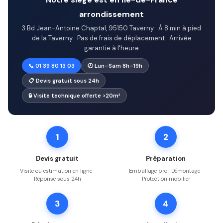
arrondissement
3 Bd Jean-Antoine Chaptal, 95150 Taverny · À 8 min à pied
de la Taverny · Pas de frais de déplacement · Arrivée
garantie à l'heure
📞 01 39 80 13 03
🕗 Lun–Sam 8h–19h
📋 Devis gratuit sous 24h
🔒 Visite technique offerte >20m³
1
2
Devis gratuit
Préparation
Visite ou estimation en ligne ·
Emballage pro · Démontage ·
Réponse sous 24h
Protection mobilier
3
4