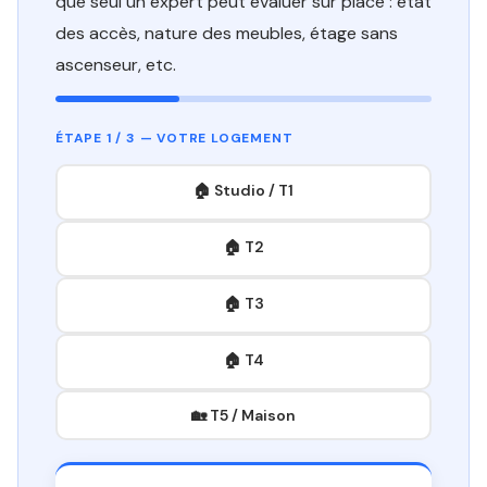
que seul un expert peut évaluer sur place : état
des accès, nature des meubles, étage sans
ascenseur, etc.
ÉTAPE 1 / 3 — VOTRE LOGEMENT
🏠 Studio / T1
🏠 T2
🏠 T3
🏠 T4
🏡 T5 / Maison