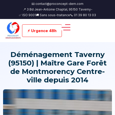
📧 contact@proconcept-dem.com
📍 3 Bd Jean-Antoine Chaptal, 95150 Taverny-
✅ ISO 9001
🚚 Sans sous-traitance
📞 01 39 80 13 03
⚡ Urgence 48h
Déménagement Taverny
(95150) | Maître Gare Forêt
de Montmorency Centre-
ville depuis 2014