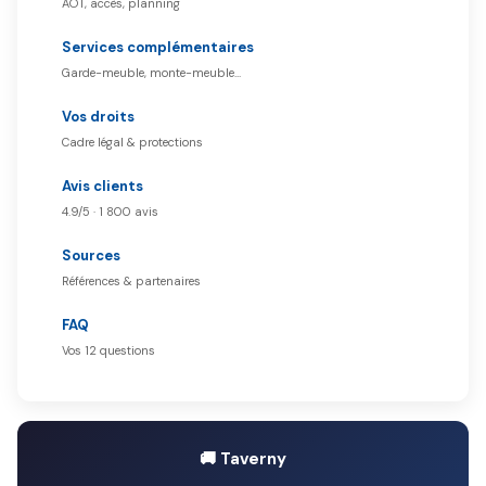
AOT, accès, planning
Services complémentaires
Garde-meuble, monte-meuble…
Vos droits
Cadre légal & protections
Avis clients
4.9/5 · 1 800 avis
Sources
Références & partenaires
FAQ
Vos 12 questions
🚚 Taverny