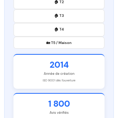
🏠 T2
🏠 T3
🏠 T4
🏡 T5 / Maison
2014
Année de création
ISO 9001 dès l'ouverture
1 800
Avis vérifiés