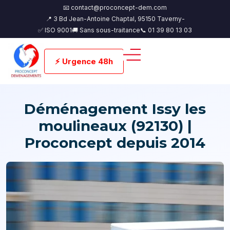
📧 contact@proconcept-dem.com
📍 3 Bd Jean-Antoine Chaptal, 95150 Taverny-
✅ ISO 9001
🚚 Sans sous-traitance
📞 01 39 80 13 03
⚡ Urgence 48h
Déménagement Issy les
moulineaux (92130) |
Proconcept depuis 2014