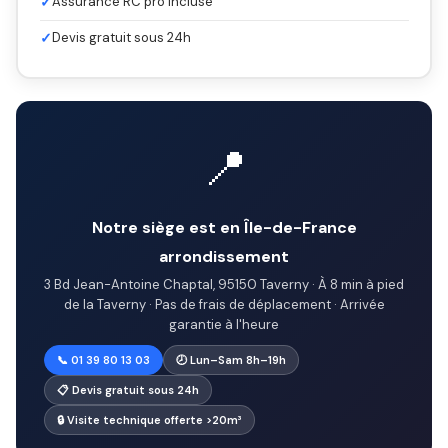
✓
Assurance RC pro incluse
✓
Devis gratuit sous 24h
📍
Notre siège est en Île-de-France
arrondissement
3 Bd Jean-Antoine Chaptal, 95150 Taverny · À 8 min à pied
de la Taverny · Pas de frais de déplacement · Arrivée
garantie à l'heure
📞 01 39 80 13 03
🕗 Lun–Sam 8h–19h
📋 Devis gratuit sous 24h
🔒 Visite technique offerte >20m³