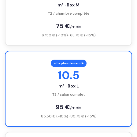
m³ · Box M
T2 / chambre complète
75 €
/mois
67.50 € (-10%) · 63.75 € (-15%)
⭐ Le plus demandé
10.5
m³ · Box L
T3 / salon complet
95 €
/mois
85.50 € (-10%) · 80.75 € (-15%)