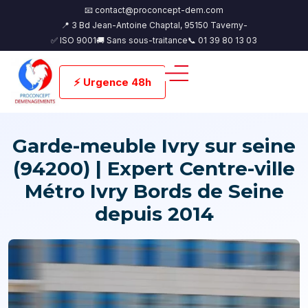
📧 contact@proconcept-dem.com
📍 3 Bd Jean-Antoine Chaptal, 95150 Taverny-
✅ ISO 9001
🚚 Sans sous-traitance
📞 01 39 80 13 03
⚡ Urgence 48h
Garde-meuble Ivry sur seine
(94200) | Expert Centre-ville
Métro Ivry Bords de Seine
depuis 2014