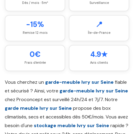
Dès / mois · 5m³
Surveillance
-15%
📍
Remise 12 mois
Île-de-France
0€
4.9★
Frais d'entrée
Avis clients
Vous cherchez un
garde-meuble Ivry sur Seine
fiable
et sécurisé ? Ainsi, votre
garde-meuble Ivry sur Seine
chez Proconcept est surveillé 24h/24 et 7j/7. Notre
garde meuble Ivry sur Seine
propose des box
climatisés, secs et accessibles dès 50€/mois. Vous avez
besoin d'une
stockage meuble Ivry sur Seine
rapide ?