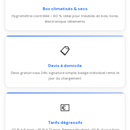
Box climatisés & secs
Hygrométrie contrôlée < 60 %. Idéal pour meubles en bois, livres,
électronique, vêtements.
📋
Devis à domicile
Devis gratuit sous 24h, signature simple, badge individuel remis le
jour du chargement.
💶
Tarifs dégressifs
-10 % à 6 mois, -15 % à 12 mois. Remise étudiant -10 %. Aucun frais