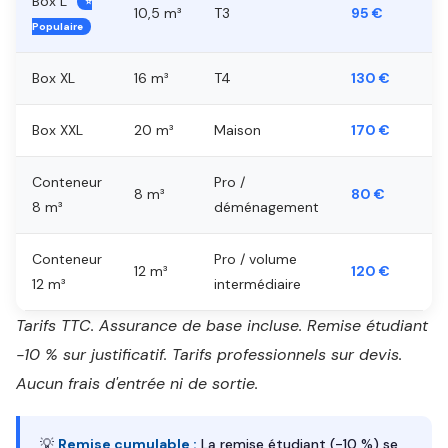
Box L
⭐
10,5 m³
T3
95 €
Populaire
Box XL
16 m³
T4
130 €
Box XXL
20 m³
Maison
170 €
Conteneur
Pro /
8 m³
80 €
8 m³
déménagement
Conteneur
Pro / volume
12 m³
120 €
12 m³
intermédiaire
Tarifs TTC. Assurance de base incluse. Remise étudiant
-10 % sur justificatif. Tarifs professionnels sur devis.
Aucun frais d'entrée ni de sortie.
💡
Remise cumulable :
La remise étudiant (-10 %) se