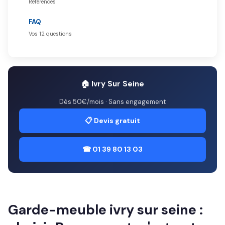
Références
FAQ
Vos 12 questions
🏠 Ivry Sur Seine
Dès 50€/mois · Sans engagement
📋 Devis gratuit
☎ 01 39 80 13 03
Garde-meuble ivry sur seine :