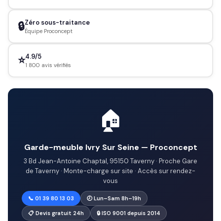
Zéro sous-traitance
🔒
Équipe Proconcept
4.9/5
⭐
1 800 avis vérifiés
🏠
Garde-meuble Ivry Sur Seine — Proconcept
3 Bd Jean-Antoine Chaptal, 95150 Taverny · Proche Gare
de Taverny · Monte-charge sur site · Accès sur rendez-
vous
📞 01 39 80 13 03
🕗 Lun–Sam 8h–19h
📋 Devis gratuit 24h
🔒 ISO 9001 depuis 2014