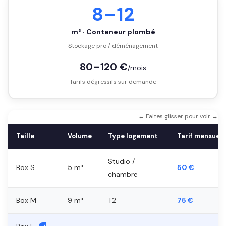
8–12
m³ · Conteneur plombé
Stockage pro / déménagement
80–120 €
/mois
Tarifs dégressifs sur demande
← Faites glisser pour voir →
Taille
Volume
Type logement
Tarif mensuel
Studio /
Box S
5 m³
50 €
chambre
Box M
9 m³
T2
75 €