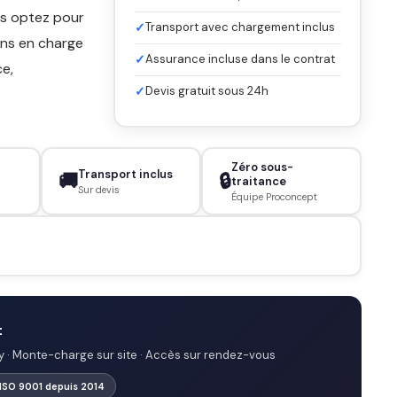
ous optez pour
✓
Transport avec chargement inclus
nons en charge
✓
Assurance incluse dans le contrat
ce,
✓
Devis gratuit sous 24h
Zéro sous-
Transport inclus
🚚
🔒
traitance
Sur devis
Équipe Proconcept
t
y · Monte-charge sur site · Accès sur rendez-vous
 ISO 9001 depuis 2014