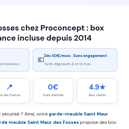
osses chez Proconcept : box
rance incluse depuis 2014
Dès 50€/mois · Sans engagement
💶
 permanence
Tarifs dégressifs 6 et 12 mois
📍
0€
4.9★
Île-de-France
Frais d'entrée
Avis clients
t sécurisé ? Ainsi, votre
garde-meuble Saint Maur
rde meuble Saint Maur des Fosses
propose des box