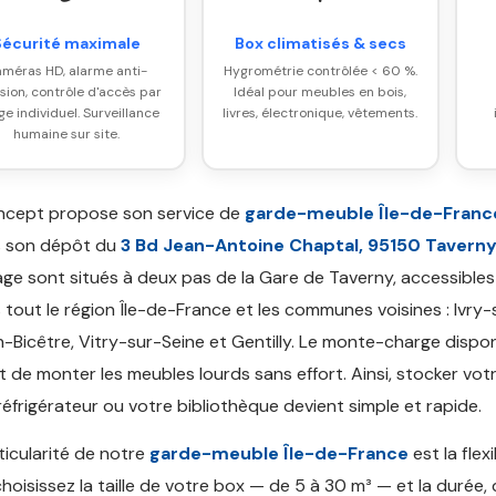
Sécurité maximale
Box climatisés & secs
méras HD, alarme anti-
Hygrométrie contrôlée < 60 %.
usion, contrôle d'accès par
Idéal pour meubles en bois,
e individuel. Surveillance
livres, électronique, vêtements.
humaine sur site.
ncept propose son service de
garde-meuble Île-de-Franc
s son dépôt du
3 Bd Jean-Antoine Chaptal, 95150 Tavern
ge sont situés à deux pas de la Gare de Taverny, accessibles
 tout le région Île-de-France et les communes voisines : Ivry-
n-Bicêtre, Vitry-sur-Seine et Gentilly. Le monte-charge dispon
 de monter les meubles lourds sans effort. Ainsi, stocker vot
réfrigérateur ou votre bibliothèque devient simple et rapide.
ticularité de notre
garde-meuble Île-de-France
est la flexi
hoisissez la taille de votre box — de 5 à 30 m³ — et la durée, 