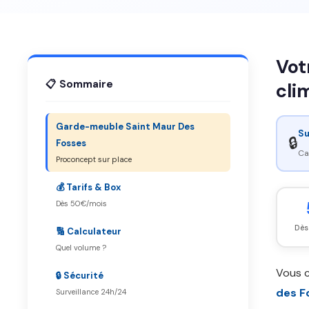
Vot
📋 Sommaire
cli
Garde-meuble Saint Maur Des
Su
🔒
Fosses
Ca
Proconcept sur place
💰 Tarifs & Box
Dès 50€/mois
Dès
🔢 Calculateur
Quel volume ?
Vous 
🔒 Sécurité
des F
Surveillance 24h/24