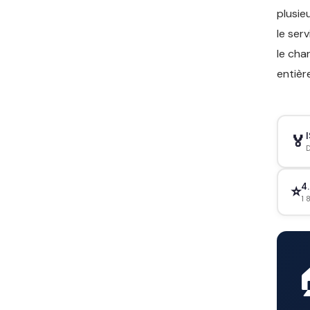
plusie
le ser
le cha
entièr
🏅
D
4.
⭐
1 