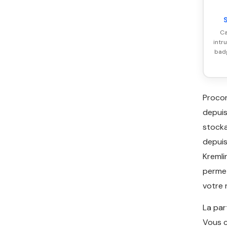
Ca
intr
badg
Proco
depui
stocka
depuis
Kremli
permet
votre 
La par
Vous c