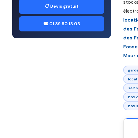
stocka
📋 Devis gratuit
électr
locat
☎ 01 39 80 13 03
des F
des F
Fosse
Maur 
gard
locat
self 
box d
box s