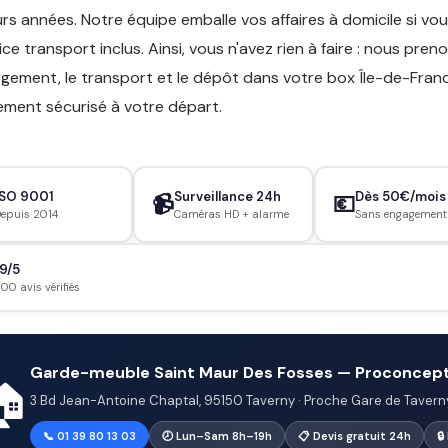
urs années. Notre équipe emballe vos affaires à domicile si v
vice transport inclus. Ainsi, vous n'avez rien à faire : nous pre
rgement, le transport et le dépôt dans votre box Île-de-Fran
ement sécurisé à votre départ.
ISO 9001
Surveillance 24h
Dès 50€/mois
📹
💶
epuis 2014
Caméras HD + alarme
Sans engagement
9/5
800 avis vérifiés
Garde-meuble Saint Maur Des Fosses — Proconcep
🏠
3 Bd Jean-Antoine Chaptal, 95150 Taverny · Proche Gare de Tavern
📞 01 39 80 13 03
🕗 Lun–Sam 8h–19h
📋 Devis gratuit 24h
