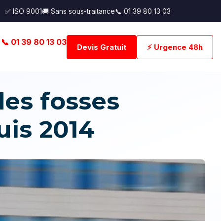
✅ ISO 9001
🚚 Sans sous-traitance
📞 01 39 80 13 03
📞 01 39 80 13 03
Devis Gratuit
⚡ Urgence 48h
es fosses
uis 2014