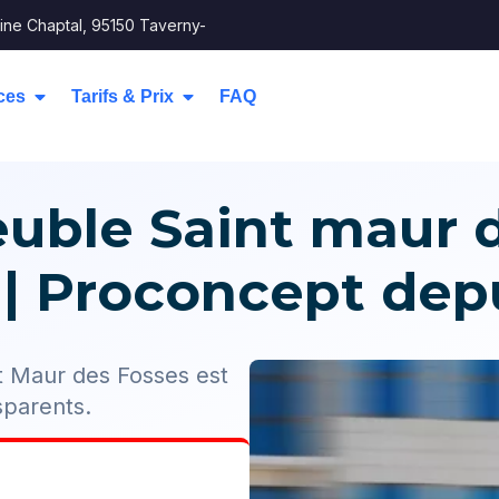
ine Chaptal, 95150 Taverny-
ces
Tarifs & Prix
FAQ
uble Saint maur d
 | Proconcept dep
t Maur des Fosses est
nsparents.