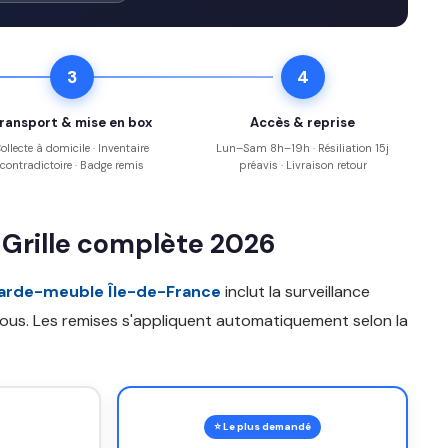
3
4
ransport & mise en box
Accès & reprise
ollecte à domicile · Inventaire
Lun–Sam 8h–19h · Résiliation 15j
contradictoire · Badge remis
préavis · Livraison retour
 Grille complète 2026
garde-meuble Île-de-France
inclut la surveillance
-vous. Les remises s'appliquent automatiquement selon la
⭐ Le plus demandé