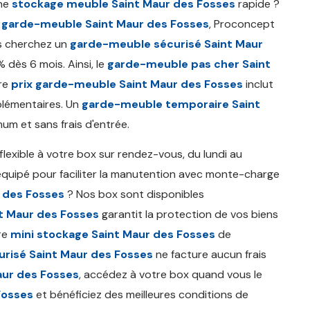
une
stockage meuble Saint Maur des Fosses
rapide ?
n garde-meuble Saint Maur des Fosses
, Proconcept
ous cherchez un
garde-meuble sécurisé Saint Maur
 dès 6 mois. Ainsi, le
garde-meuble pas cher Saint
tre
prix garde-meuble Saint Maur des Fosses
inclut
plémentaires. Un
garde-meuble temporaire Saint
m et sans frais d'entrée.
flexible à votre box sur rendez-vous, du lundi au
quipé pour faciliter la manutention avec monte-charge
r des Fosses
? Nos box sont disponibles
t Maur des Fosses
garantit la protection de vos biens
re
mini stockage Saint Maur des Fosses
de
urisé Saint Maur des Fosses
ne facture aucun frais
aur des Fosses
, accédez à votre box quand vous le
Fosses
et bénéficiez des meilleures conditions de