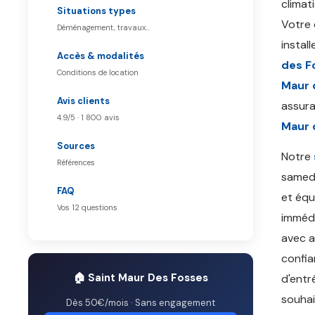
climat
Situations types
Votre 
Déménagement, travaux…
instal
Accès & modalités
des F
Conditions de location
Maur 
Avis clients
assura
4.9/5 · 1 800 avis
Maur 
Sources
Notre
Références
samedi
FAQ
et équ
Vos 12 questions
immédi
avec a
confia
🏠 Saint Maur Des Fosses
d'entr
souhai
Dès 50€/mois · Sans engagement