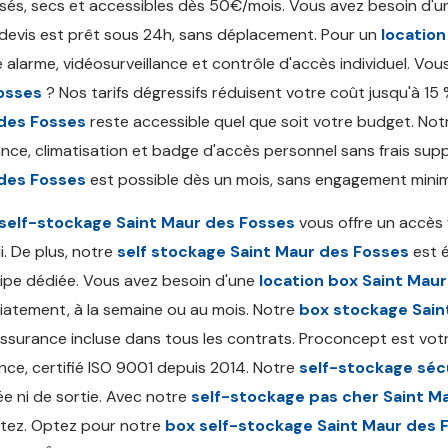
isés, secs et accessibles dès 50€/mois. Vous avez besoin d'
devis est prêt sous 24h, sans déplacement. Pour un
locatio
le alarme, vidéosurveillance et contrôle d'accès individuel. V
osses
? Nos tarifs dégressifs réduisent votre coût jusqu'à 15 %
des Fosses
reste accessible quel que soit votre budget. No
nce, climatisation et badge d'accès personnel sans frais sup
des Fosses
est possible dès un mois, sans engagement minimu
self-stockage Saint Maur des Fosses
vous offre un accès 
. De plus, notre
self stockage Saint Maur des Fosses
est é
ipe dédiée. Vous avez besoin d'une
location box Saint Mau
atement, à la semaine ou au mois. Notre
box stockage Sain
ssurance incluse dans tous les contrats. Proconcept est vot
nce, certifié ISO 9001 depuis 2014. Notre
self-stockage séc
ée ni de sortie. Avec notre
self-stockage pas cher Saint M
tez. Optez pour notre
box self-stockage Saint Maur des 