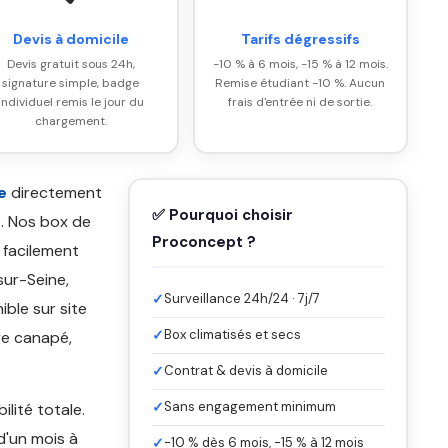
Devis à domicile
Tarifs dégressifs
Devis gratuit sous 24h,
-10 % à 6 mois, -15 % à 12 mois.
signature simple, badge
Remise étudiant -10 %. Aucun
individuel remis le jour du
frais d'entrée ni de sortie.
chargement.
e
directement
✅ Pourquoi choisir
y
. Nos box de
Proconcept ?
 facilement
sur-Seine,
✓
Surveillance 24h/24 · 7j/7
ible sur site
✓
Box climatisés et secs
re canapé,
✓
Contrat & devis à domicile
✓
Sans engagement minimum
bilité totale.
d'un mois à
✓
-10 % dès 6 mois, -15 % à 12 mois