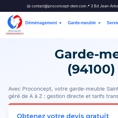
📧 contact@proconcept-dem.com
📍 3 Bd Jean-Anto
Déménagement
Garde-meuble
Servi
Garde-me
(94100)
Avec Proconcept, votre garde-meuble Sain
géré de A à Z : gestion directe et tarifs tra
Obtenez votre devis gratuit