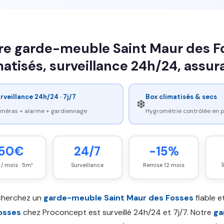
re garde-meuble Saint Maur des F
matisés, surveillance 24h/24, assu
rveillance 24h/24 · 7j/7
Box climatisés & secs
❄️
méras + alarme + gardiennage
Hygrométrie contrôlée en
50€
24/7
-15%
 / mois · 5m³
Surveillance
Remise 12 mois
cherchez un
garde-meuble Saint Maur des Fosses
fiable e
osses
chez Proconcept est surveillé 24h/24 et 7j/7. Notre
ga