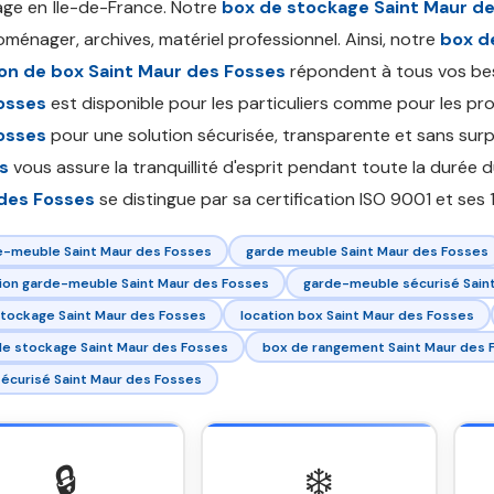
ge en Île-de-France. Notre
box de stockage Saint Maur d
oménager, archives, matériel professionnel. Ainsi, notre
box d
ion de box Saint Maur des Fosses
répondent à tous vos be
osses
est disponible pour les particuliers comme pour les pr
osses
pour une solution sécurisée, transparente et sans surp
s
vous assure la tranquillité d'esprit pendant toute la durée 
des Fosses
se distingue par sa certification ISO 9001 et ses 1
e-meuble Saint Maur des Fosses
garde meuble Saint Maur des Fosses
ion garde-meuble Saint Maur des Fosses
garde-meuble sécurisé Sain
stockage Saint Maur des Fosses
location box Saint Maur des Fosses
e stockage Saint Maur des Fosses
box de rangement Saint Maur des 
écurisé Saint Maur des Fosses
🔒
❄️