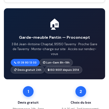
🏠
Garde-meuble Pantin — Proconcept
3 Bd Jean-Antoine Chaptal, 95150 Taverny · Proche Gare
de Taverny · Monte-charge sur site · Accès sur rendez-
vous
📞 01 39 80 13 03
🕗 Lun–Sam 8h–19h
📋 Devis gratuit 24h
🔒 ISO 9001 depuis 2014
1
2
Devis gratuit
Choix du box
Réponse sous 24h · Sans
5 à 20 m³ · Tarif transparent ·