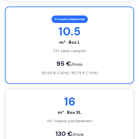
⭐ Le plus demandé
10.5
m³ · Box L
T3 / salon complet
95 €
/mois
85.50 € (-10%) · 80.75 € (-15%)
16
m³ · Box XL
T4 / maison partiellement
130 €
/mois