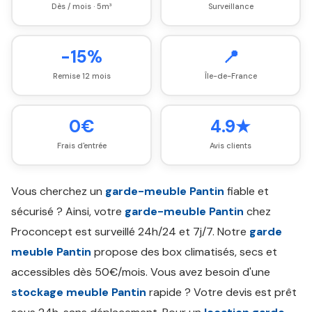
Dès / mois · 5m³
Surveillance
-15%
📍
Remise 12 mois
Île-de-France
0€
4.9★
Frais d'entrée
Avis clients
Vous cherchez un
garde-meuble Pantin
fiable et
sécurisé ? Ainsi, votre
garde-meuble Pantin
chez
Proconcept est surveillé 24h/24 et 7j/7. Notre
garde
meuble Pantin
propose des box climatisés, secs et
accessibles dès 50€/mois. Vous avez besoin d'une
stockage meuble Pantin
rapide ? Votre devis est prêt