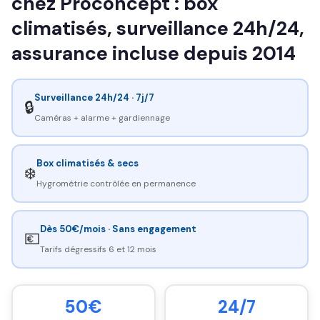
chez Proconcept : box
climatisés, surveillance 24h/24,
assurance incluse depuis 2014
Surveillance 24h/24 · 7j/7
🔒
Caméras + alarme + gardiennage
Box climatisés & secs
❄️
Hygrométrie contrôlée en permanence
Dès 50€/mois · Sans engagement
💶
Tarifs dégressifs 6 et 12 mois
50€
24/7