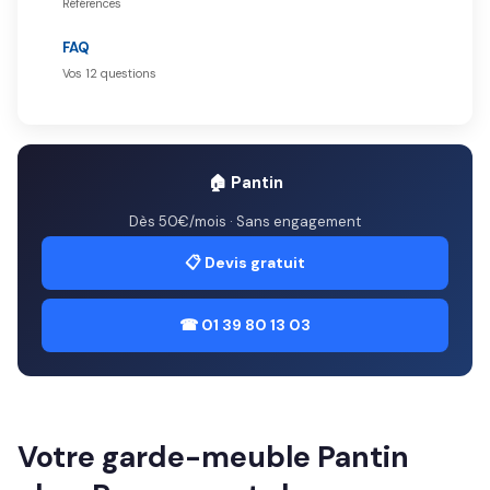
Références
FAQ
Vos 12 questions
🏠 Pantin
Dès 50€/mois · Sans engagement
📋 Devis gratuit
☎ 01 39 80 13 03
Votre garde-meuble Pantin