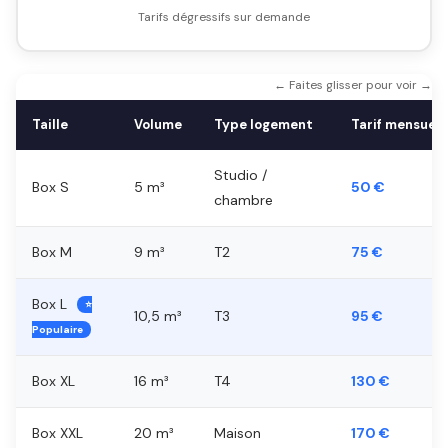
Tarifs dégressifs sur demande
← Faites glisser pour voir →
Taille
Volume
Type logement
Tarif mensuel
Studio /
Box S
5 m³
50 €
chambre
Box M
9 m³
T2
75 €
Box L
⭐
10,5 m³
T3
95 €
Populaire
Box XL
16 m³
T4
130 €
Box XXL
20 m³
Maison
170 €