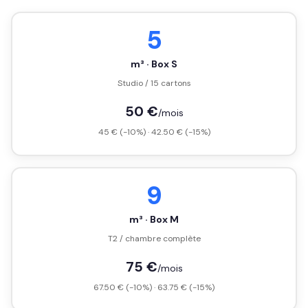
5
m³ · Box S
Studio / 15 cartons
50 €
/mois
45 € (-10%) · 42.50 € (-15%)
9
m³ · Box M
T2 / chambre complète
75 €
/mois
67.50 € (-10%) · 63.75 € (-15%)