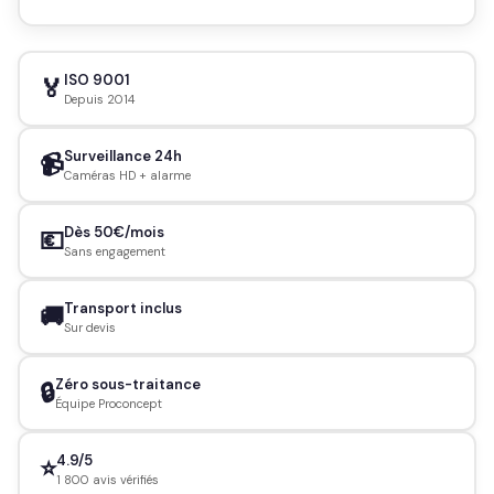
ISO 9001
🏅
Depuis 2014
Surveillance 24h
📹
Caméras HD + alarme
Dès 50€/mois
💶
Sans engagement
Transport inclus
🚚
Sur devis
Zéro sous-traitance
🔒
Équipe Proconcept
4.9/5
⭐
1 800 avis vérifiés