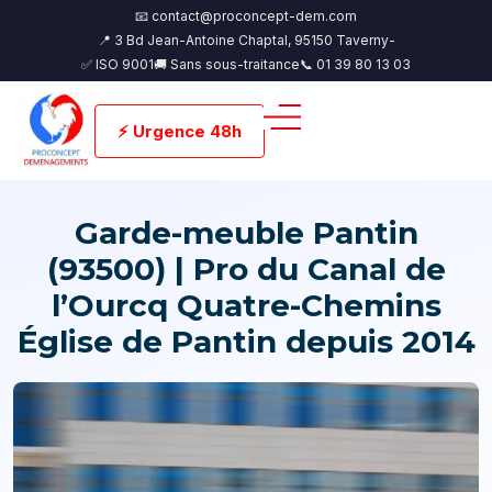
📧 contact@proconcept-dem.com
📍 3 Bd Jean-Antoine Chaptal, 95150 Taverny-
✅ ISO 9001
🚚 Sans sous-traitance
📞 01 39 80 13 03
⚡ Urgence 48h
Garde-meuble Pantin
(93500) | Pro du Canal de
l’Ourcq Quatre-Chemins
Église de Pantin depuis 2014