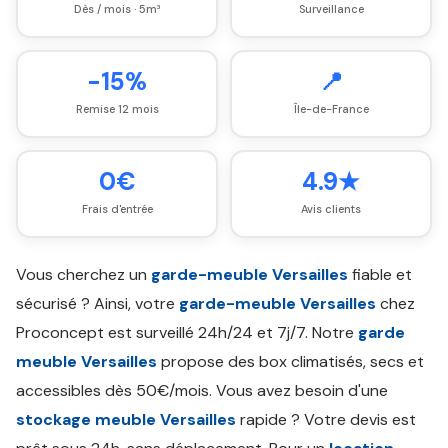
Dès / mois · 5m³
Surveillance
-15%
📍
Remise 12 mois
Île-de-France
0€
4.9★
Frais d'entrée
Avis clients
Vous cherchez un
garde-meuble Versailles
fiable et
sécurisé ? Ainsi, votre
garde-meuble Versailles
chez
Proconcept est surveillé 24h/24 et 7j/7. Notre
garde
meuble Versailles
propose des box climatisés, secs et
accessibles dès 50€/mois. Vous avez besoin d'une
stockage meuble Versailles
rapide ? Votre devis est