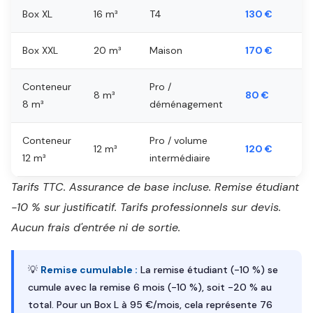
Box XL
16 m³
T4
130 €
Box XXL
20 m³
Maison
170 €
Conteneur
Pro /
8 m³
80 €
8 m³
déménagement
Conteneur
Pro / volume
12 m³
120 €
12 m³
intermédiaire
Tarifs TTC. Assurance de base incluse. Remise étudiant
-10 % sur justificatif. Tarifs professionnels sur devis.
Aucun frais d'entrée ni de sortie.
💡
Remise cumulable :
La remise étudiant (-10 %) se
cumule avec la remise 6 mois (-10 %), soit -20 % au
total. Pour un Box L à 95 €/mois, cela représente 76