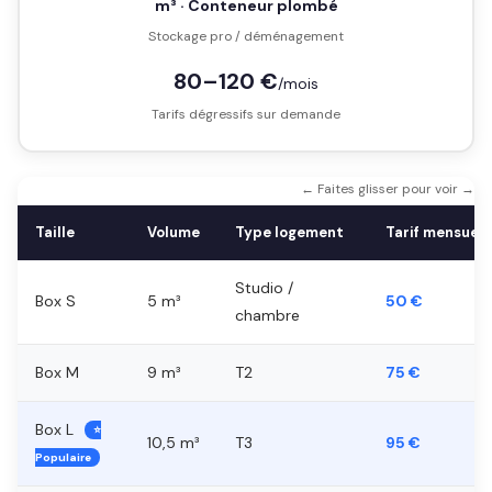
m³ · Conteneur plombé
Stockage pro / déménagement
80–120 €
/mois
Tarifs dégressifs sur demande
← Faites glisser pour voir →
Taille
Volume
Type logement
Tarif mensuel
Studio /
Box S
5 m³
50 €
chambre
Box M
9 m³
T2
75 €
Box L
⭐
10,5 m³
T3
95 €
Populaire