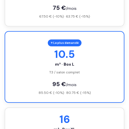
75 €
/mois
67.50 € (-10%) · 63.75 € (-15%)
⭐ Le plus demandé
10.5
m³ · Box L
T3 / salon complet
95 €
/mois
85.50 € (-10%) · 80.75 € (-15%)
16