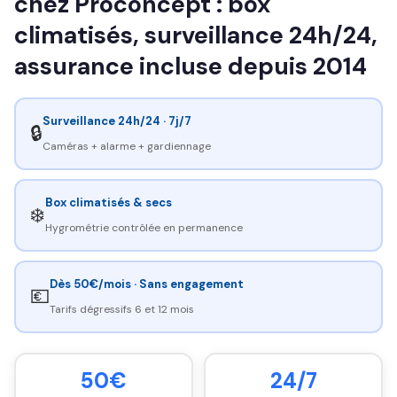
chez Proconcept : box
climatisés, surveillance 24h/24,
assurance incluse depuis 2014
Surveillance 24h/24 · 7j/7
🔒
Caméras + alarme + gardiennage
Box climatisés & secs
❄️
Hygrométrie contrôlée en permanence
Dès 50€/mois · Sans engagement
💶
Tarifs dégressifs 6 et 12 mois
50€
24/7