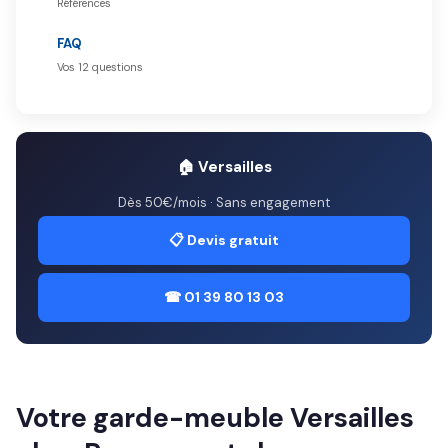
Références
FAQ
Vos 12 questions
🏠 Versailles
Dès 50€/mois · Sans engagement
📋 Devis gratuit
☎ 01 39 80 13 03
Votre garde-meuble Versailles