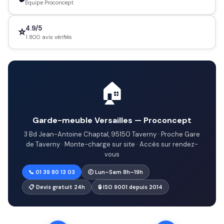
Équipe Proconcept
4.9/5
⭐
1 800 avis vérifiés
🏠
Garde-meuble Versailles — Proconcept
3 Bd Jean-Antoine Chaptal, 95150 Taverny · Proche Gare
de Taverny · Monte-charge sur site · Accès sur rendez-
vous
📞 01 39 80 13 03
🕗 Lun–Sam 8h–19h
📋 Devis gratuit 24h
🔒 ISO 9001 depuis 2014