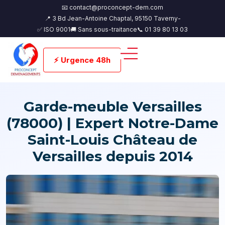
📧 contact@proconcept-dem.com
📍 3 Bd Jean-Antoine Chaptal, 95150 Taverny-
✅ ISO 9001
🚚 Sans sous-traitance
📞 01 39 80 13 03
⚡ Urgence 48h
Garde-meuble Versailles
(78000) | Expert Notre-Dame
Saint-Louis Château de
Versailles depuis 2014