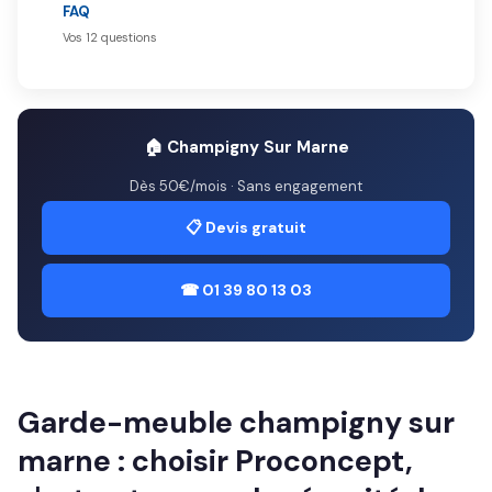
FAQ
Vos 12 questions
🏠 Champigny Sur Marne
Dès 50€/mois · Sans engagement
📋 Devis gratuit
☎ 01 39 80 13 03
Garde-meuble champigny sur
marne : choisir Proconcept,