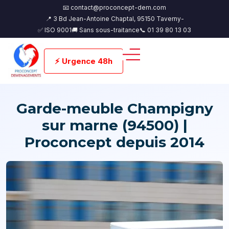
📧 contact@proconcept-dem.com
📍 3 Bd Jean-Antoine Chaptal, 95150 Taverny-
✅ ISO 9001
🚚 Sans sous-traitance
📞 01 39 80 13 03
⚡ Urgence 48h
Garde-meuble Champigny
sur marne (94500) |
Proconcept depuis 2014