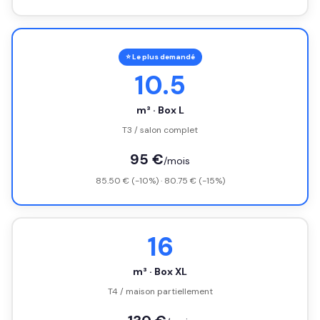
⭐ Le plus demandé
10.5
m³ · Box L
T3 / salon complet
95 €
/mois
85.50 € (-10%) · 80.75 € (-15%)
16
m³ · Box XL
T4 / maison partiellement