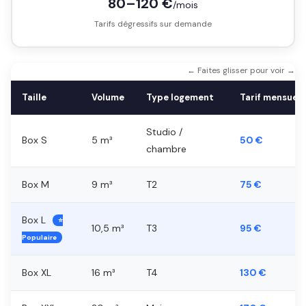
80–120 €
/mois
Tarifs dégressifs sur demande
← Faites glisser pour voir →
Taille
Volume
Type logement
Tarif mensuel
Studio /
Box S
5 m³
50 €
chambre
Box M
9 m³
T2
75 €
Box L
⭐
10,5 m³
T3
95 €
Populaire
Box XL
16 m³
T4
130 €