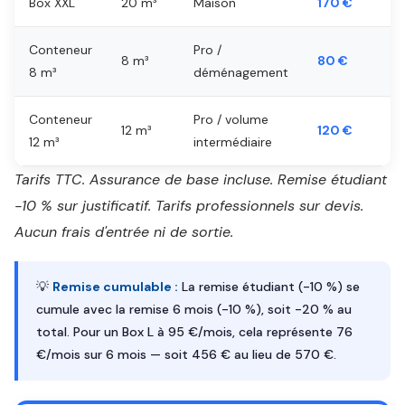
Box XXL
20 m³
Maison
170 €
Conteneur
Pro /
8 m³
80 €
8 m³
déménagement
Conteneur
Pro / volume
12 m³
120 €
12 m³
intermédiaire
Tarifs TTC. Assurance de base incluse. Remise étudiant
-10 % sur justificatif. Tarifs professionnels sur devis.
Aucun frais d'entrée ni de sortie.
💡
Remise cumulable :
La remise étudiant (-10 %) se
cumule avec la remise 6 mois (-10 %), soit -20 % au
total. Pour un Box L à 95 €/mois, cela représente 76
€/mois sur 6 mois — soit 456 € au lieu de 570 €.