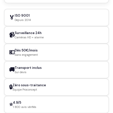
ISO 9001
🏅
Depuis 2014
Surveillance 24h
📹
Caméras HD + alarme
Dès 50€/mois
💶
Sans engagement
Transport inclus
🚚
Sur devis
Zéro sous-traitance
🔒
Équipe Proconcept
4.9/5
⭐
1 800 avis vérifiés