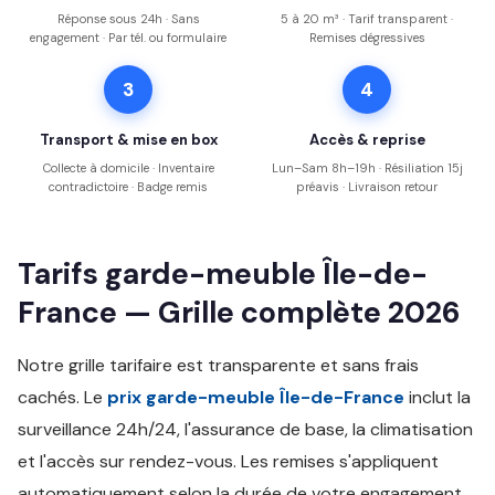
Réponse sous 24h · Sans
5 à 20 m³ · Tarif transparent ·
engagement · Par tél. ou formulaire
Remises dégressives
3
4
Transport & mise en box
Accès & reprise
Collecte à domicile · Inventaire
Lun–Sam 8h–19h · Résiliation 15j
contradictoire · Badge remis
préavis · Livraison retour
Tarifs garde-meuble Île-de-
France — Grille complète 2026
Notre grille tarifaire est transparente et sans frais
cachés. Le
prix garde-meuble Île-de-France
inclut la
surveillance 24h/24, l'assurance de base, la climatisation
et l'accès sur rendez-vous. Les remises s'appliquent
automatiquement selon la durée de votre engagement.