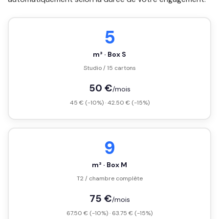
5
m³ · Box S
Studio / 15 cartons
50 €
/mois
45 € (-10%) · 42.50 € (-15%)
9
m³ · Box M
T2 / chambre complète
75 €
/mois
67.50 € (-10%) · 63.75 € (-15%)