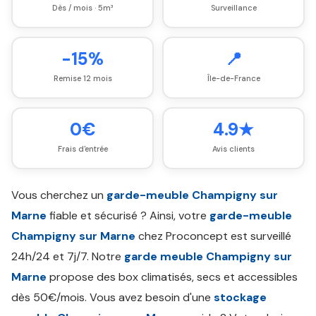
Dès / mois · 5m³
Surveillance
-15%
📍
Remise 12 mois
Île-de-France
0€
4.9★
Frais d'entrée
Avis clients
Vous cherchez un
garde-meuble Champigny sur
Marne
fiable et sécurisé ? Ainsi, votre
garde-meuble
Champigny sur Marne
chez Proconcept est surveillé
24h/24 et 7j/7. Notre
garde meuble Champigny sur
Marne
propose des box climatisés, secs et accessibles
dès 50€/mois. Vous avez besoin d'une
stockage