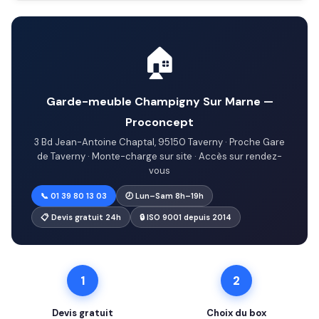
🏠
Garde-meuble Champigny Sur Marne —
Proconcept
3 Bd Jean-Antoine Chaptal, 95150 Taverny · Proche Gare
de Taverny · Monte-charge sur site · Accès sur rendez-
vous
📞 01 39 80 13 03
🕗 Lun–Sam 8h–19h
📋 Devis gratuit 24h
🔒 ISO 9001 depuis 2014
1
2
Devis gratuit
Choix du box