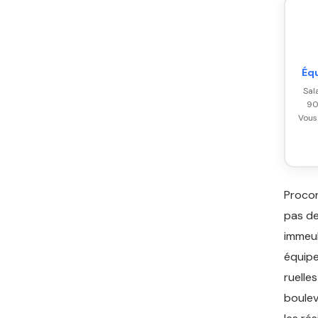
Éq
Sal
90
Vous
Procon
pas de
immeub
équipe
ruelle
boulev