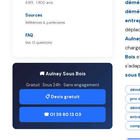
démén
4.9/5 · 1 800 avis
démén
Sources
entre
Références & partenaires
déplac
FAQ
Aulna
Vos 12 questions
charge
Bois
et
s'adapt
🚚 Aulnay Sous Bois
sous 
Gratuit · Sous 24h · Sans engagement
démé
📋 Devis gratuit
prix
démén
☎ 01 39 80 13 03
entr
comp