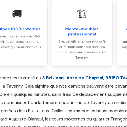
🚚
🏗️
uipes 100% internes
Monte-meubles
professionnel
ariés formés, assurés, ISO
3 appareils en propre jusqu'à
01. Aucun sous-traitant.
l'a
20m. Indispensable dans les
 savez qui vient chez vous.
aup
immeubles sans ascenseur de
Taverny.
cept est installé au
3 Bd Jean-Antoine Chaptal, 95150 Ta
 la Taverny. Cela signifie que nos camions peuvent être deva
le en quelques minutes, sans frais de déplacement suppléme
s connaissent parfaitement chaque rue de Taverny arrondiss
s pavées de la Butte-aux-Cailles, les immeubles haussmannien
ard Auguste-Blanqui, les tours modernes du quartier Françoi