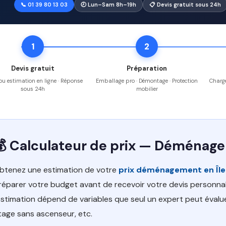
📞 01 39 80 13 03
🕗 Lun–Sam 8h–19h
📋 Devis gratuit sous 24h
1
2
Devis gratuit
Préparation
 ou estimation en ligne · Réponse
Emballage pro · Démontage · Protection
Charge
sous 24h
mobilier
💰 Calculateur de prix — Déménag
btenez une estimation de votre
prix déménagement en Îl
réparer votre budget avant de recevoir votre devis personnali
'estimation dépend de variables que seul un expert peut évalu
tage sans ascenseur, etc.