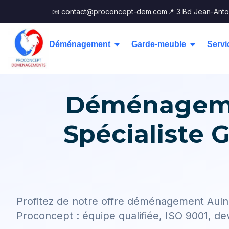
📧 contact@proconcept-dem.com
📍 3 Bd Jean-Anto
Déménagement
Garde-meuble
Servi
Déménagemen
Spécialiste G
Profitez de notre offre déménagement Auln
Proconcept : équipe qualifiée, ISO 9001, dev