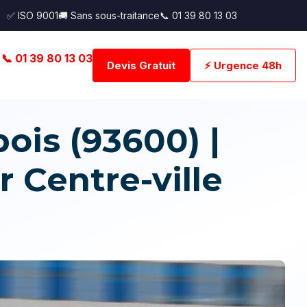
✅ ISO 9001
🚚 Sans sous-traitance
📞 01 39 80 13 03
📞 01 39 80 13 03
Devis Gratuit
⚡ Urgence 48h
is (93600) |
r Centre-ville