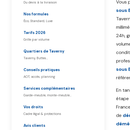
Vous 
Du devis à la livraison
sous 
Nos formules
Tavern
Éco, Standard, Luxe
millim
Tarifs 2026
24h, g
Grille par volume
volume
Quartiers de Taverny
condit
Taverny, Buttes…
profes
sous 
Conseils pratiques
AOT, accès, planning
référe
Services complémentaires
En ta
Garde-meuble, monte-meuble…
étape
France
Vos droits
Cadre légal & protections
de
dé
démén
Avis clients