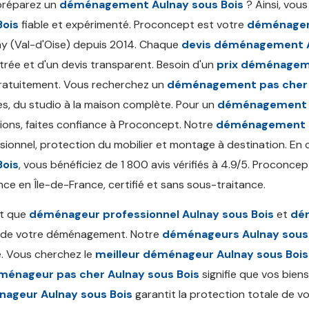
préparez un
déménagement Aulnay sous Bois
? Ainsi, vou
Bois
fiable et expérimenté. Proconcept est votre
déménagem
y (Val-d'Oise) depuis 2014. Chaque
devis déménagement A
étrée et d'un devis transparent. Besoin d'un
prix déménageme
ratuitement. Vous recherchez un
déménagement pas cher 
s, du studio à la maison complète. Pour un
déménagement p
ions, faites confiance à Proconcept. Notre
déménagement a
sionnel, protection du mobilier et montage à destination. En
Bois
, vous bénéficiez de 1 800 avis vérifiés à 4.9/5. Proconce
nce en Île-de-France, certifié et sans sous-traitance.
nt que
déménageur professionnel Aulnay sous Bois
et
dém
 de votre déménagement. Notre
déménageurs Aulnay sous
. Vous cherchez le
meilleur déménageur Aulnay sous Bois
ménageur pas cher Aulnay sous Bois
signifie que vos biens
ageur Aulnay sous Bois
garantit la protection totale de vo