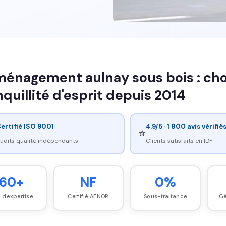
énagement aulnay sous bois : chois
nquillité d'esprit depuis 2014
ertifié ISO 9001
4.9/5 · 1 800 avis vérifié
⭐
udits qualité indépendants
Clients satisfaits en IDF
60+
NF
0%
 d'expertise
Certifié AFNOR
Sous-traitance
Gé