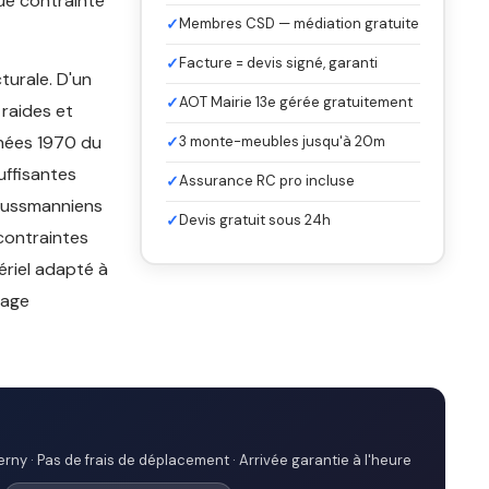
que contrainte
✓
Membres CSD — médiation gratuite
✓
Facture = devis signé, garanti
turale. D'un
✓
AOT Mairie 13e gérée gratuitement
 raides et
nnées 1970 du
✓
3 monte-meubles jusqu'à 20m
uffisantes
✓
Assurance RC pro incluse
haussmanniens
✓
Devis gratuit sous 24h
contraintes
ériel adapté à
tage
rny · Pas de frais de déplacement · Arrivée garantie à l'heure