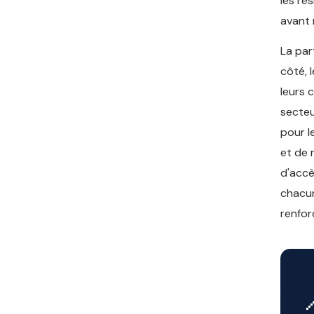
les ré
avant 
La par
côté, 
leurs 
secteu
pour l
et de 
d'accè
chacun
renfor