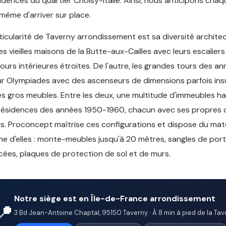
sidences du quartier Choisy-Italie. Ainsi, nous anticipons cha
même d'arriver sur place.
ticularité de Taverny arrondissement est sa diversité architec
les vieilles maisons de la Butte-aux-Cailles avec leurs escaliers
cours intérieures étroites. De l'autre, les grandes tours des a
r Olympiades avec des ascenseurs de dimensions parfois ins
es gros meubles. Entre les deux, une multitude d'immeubles 
résidences des années 1950-1960, chacun avec ses propres 
s. Proconcept maîtrise ces configurations et dispose du mat
e d'elles : monte-meubles jusqu'à 20 mètres, sangles de por
cées, plaques de protection de sol et de murs.
Notre siège est en Île-de-France arrondissement
📍
3 Bd Jean-Antoine Chaptal, 95150 Taverny · À 8 min à pied de la Tave