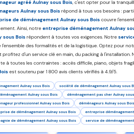
ageur agréé Aulnay sous Bois
, c'est opter pour la tranquil
ageurs Aulnay sous Bois
répond à tous vos besoins : partic
prise de déménagement Aulnay sous Bois
couvre l'ensemb
ement. Ainsi, notre
entreprise déménagement Aulnay sou
y sous Bois
répondent à toutes vos exigences. Notre
servi
 l'ensemble des formalités et de la logistique. Optez pour no
 profitez d'un service clé en main, du packing à l'installation.
e à toutes les contraintes : accès difficile, piano, objets fragi
Bois
est soutenu par 1 800 avis clients vérifiés à 4.9/5.
nagement Aulnay sous Bois
société de déménagement Aulnay sous B
 déménagement Aulnay sous Bois
déménagement pas cher Aulnay sous
ageur professionnel Aulnay sous Bois
déménageurs Aulnay sous Boi
eprise de déménagement Aulnay sous Bois
entreprise déménagement 
agnie de déménagement Aulnay sous Bois
service de déménagement 