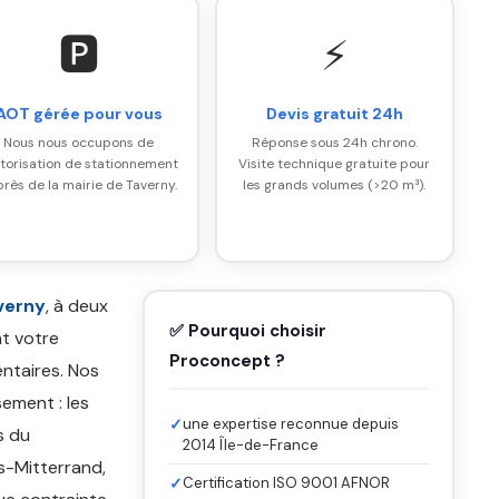
🅿️
⚡
AOT gérée pour vous
Devis gratuit 24h
Nous nous occupons de
Réponse sous 24h chrono.
utorisation de stationnement
Visite technique gratuite pour
rès de la mairie de Taverny.
les grands volumes (>20 m³).
verny
, à deux
✅ Pourquoi choisir
nt votre
Proconcept ?
ntaires. Nos
ement : les
✓
une expertise reconnue depuis
s du
2014 Île-de-France
s-Mitterrand,
✓
Certification ISO 9001 AFNOR