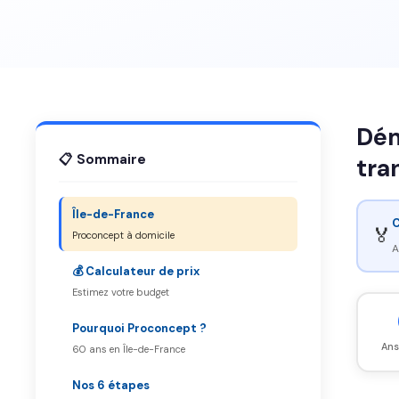
Dém
📋 Sommaire
tra
Île-de-France
C
🏅
Proconcept à domicile
A
💰 Calculateur de prix
Estimez votre budget
Pourquoi Proconcept ?
Ans
60 ans en Île-de-France
Nos 6 étapes