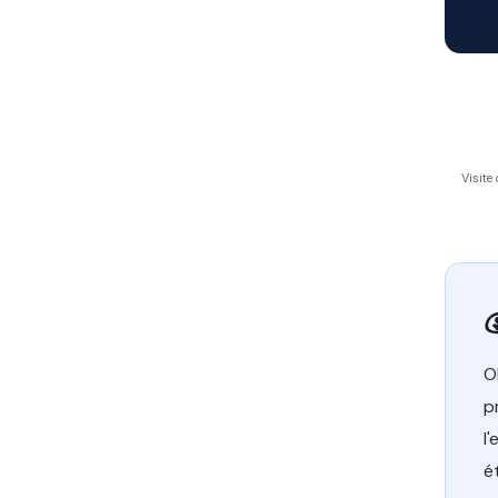
Visite
O
p
l
é