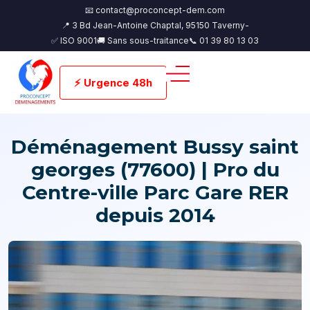
📧 contact@proconcept-dem.com
📍 3 Bd Jean-Antoine Chaptal, 95150 Taverny-
✅ ISO 9001
🚚 Sans sous-traitance
📞 01 39 80 13 03
⚡ Urgence 48h
Déménagement Bussy saint
georges (77600) | Pro du
Centre-ville Parc Gare RER
depuis 2014