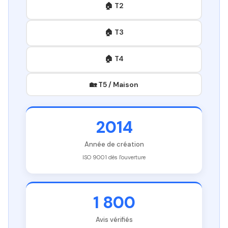
🏠 T2
🏠 T3
🏠 T4
🏡 T5 / Maison
2014
Année de création
ISO 9001 dès l'ouverture
1 800
Avis vérifiés