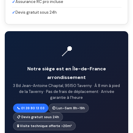
✓
Assurance RC pro incluse
✓
Devis gratuit sous 24h
📍
Notre siège est en Île-de-France
arrondissement
3 Bd Jean-Antoine Chaptal, 95150 Taverny · À 8 min à pied
de la Taverny · Pas de frais de déplacement · Arrivée
garantie à l'heure
📞 01 39 80 13 03
🕗 Lun–Sam 8h–19h
📋 Devis gratuit sous 24h
🔒 Visite technique offerte >20m³