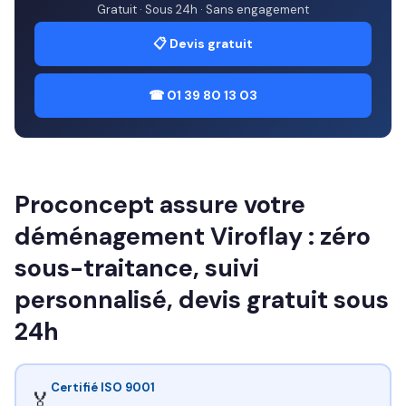
Gratuit · Sous 24h · Sans engagement
📋 Devis gratuit
☎ 01 39 80 13 03
Proconcept assure votre
déménagement Viroflay : zéro
sous-traitance, suivi
personnalisé, devis gratuit sous
24h
Certifié ISO 9001
🏅