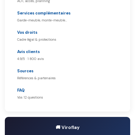
AOT, accès, planning
Services complémentaires
Garde-meuble, monte-meuble…
Vos droits
Cadre légal & protections
Avis clients
4.9/5 · 1 800 avis
Sources
Références & partenaires
FAQ
Vos 12 questions
🚚 Viroflay