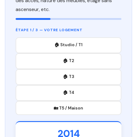
des accès, nature des meubles, étage sans
ascenseur, etc.
ÉTAPE 1 / 3 — VOTRE LOGEMENT
🏠 Studio / T1
🏠 T2
🏠 T3
🏠 T4
🏡 T5 / Maison
2014