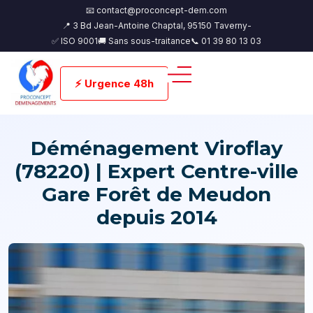
📧 contact@proconcept-dem.com
📍 3 Bd Jean-Antoine Chaptal, 95150 Taverny-
✅ ISO 9001
🚚 Sans sous-traitance
📞 01 39 80 13 03
⚡ Urgence 48h
Déménagement Viroflay
(78220) | Expert Centre-ville
Gare Forêt de Meudon
depuis 2014