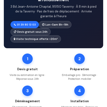
3 Bd Jean-Antoine Chaptal, 95150 Taverny · À 8 min à pied
de la Taverny · Pas de frais de déplacement · Arrivée
garantie à l'heure
📞 01 39 80 13 03
🕗 Lun–Sam 8h–19h
📋 Devis gratuit sous 24h
🔒 Visite technique offerte >20m³
1
2
Devis gratuit
Préparation
Visite ou estimation en ligne ·
Emballage pro · Démontage ·
Réponse sous 24h
Protection mobilier
3
4
Déménagement
Installation