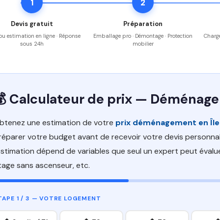
1
2
Devis gratuit
Préparation
 ou estimation en ligne · Réponse
Emballage pro · Démontage · Protection
Charge
sous 24h
mobilier
💰 Calculateur de prix — Déménag
btenez une estimation de votre
prix déménagement en Îl
réparer votre budget avant de recevoir votre devis personnali
'estimation dépend de variables que seul un expert peut évalu
tage sans ascenseur, etc.
TAPE 1 / 3 — VOTRE LOGEMENT