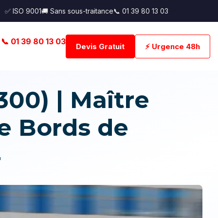
✅ ISO 9001
🚚 Sans sous-traitance
📞 01 39 80 13 03
📞 01 39 80 13 03
Devis Gratuit
⚡ Urgence 48h
0) | Maître
e Bords de
4