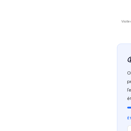
Visite
O
p
l
é
É