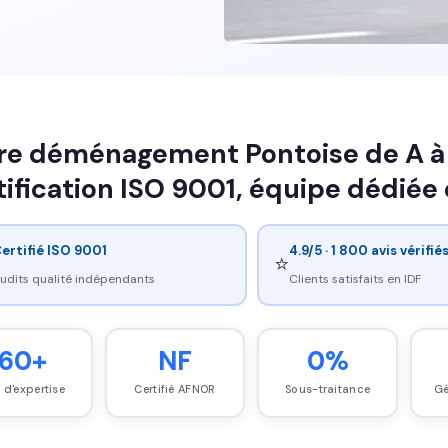
re déménagement Pontoise de A à 
tification ISO 9001, équipe dédiée 
ertifié ISO 9001
4.9/5 · 1 800 avis vérifié
⭐
udits qualité indépendants
Clients satisfaits en IDF
60+
NF
0%
 d'expertise
Certifié AFNOR
Sous-traitance
Gé