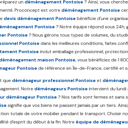
préparez un
déménagement Pontoise
? Ainsi, vous cherch
menté. Proconcept est votre
déménagement Pontoise
cer
ue
devis déménagement Pontoise
bénéficie d'une organisat
déménagement Pontoise
? Notre équipe répond sous 24h, 
her Pontoise
? Nous gérons tous types de volumes, du studi
ssionnel Pontoise
dans les meilleures conditions, faites co
tement Pontoise
inclut emballage professionnel, protection
déménagement maison Pontoise
, vous bénéficiez de 1 80
ageur Pontoise
de référence en Île-de-France, certifié et 
nt que
déménageur professionnel Pontoise
et
déménageu
agement. Notre
déménageurs Pontoise
intervient du lundi
eur déménageur Pontoise
? Nos tarifs sont fermes et sans 
ise
signifie que vos biens ne passent jamais par un tiers. Ains
tion totale de votre mobilier pendant le transport. Choisir n
llité d'esprit du début à la fin. Notre
équipe de déménageur