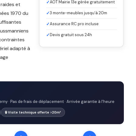
✓
AOT Mairie 13e gérée gratuitement
 raides et
nnées 1970 du
✓
3 monte-meubles jusqu'à 20m
uffisantes
✓
Assurance RC pro incluse
haussmanniens
✓
Devis gratuit sous 24h
contraintes
ériel adapté à
tage
rny · Pas de frais de déplacement · Arrivée garantie à l'heure
🔒 Visite technique offerte >20m³