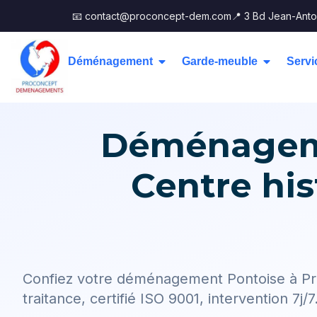
📧 contact@proconcept-dem.com
📍 3 Bd Jean-Anto
Déménagement
Garde-meuble
Servi
Déménageme
Centre hi
Confiez votre déménagement Pontoise à Pr
traitance, certifié ISO 9001, intervention 7j/7