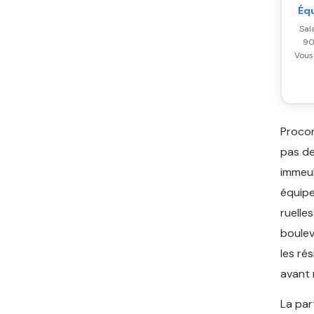
Éq
Sal
90
Vous
Procon
pas de
immeub
équipe
ruelle
boulev
les ré
avant 
La par