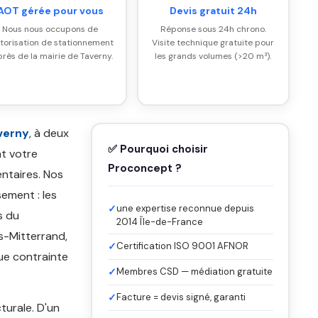
AOT gérée pour vous
Devis gratuit 24h
Nous nous occupons de
Réponse sous 24h chrono.
utorisation de stationnement
Visite technique gratuite pour
rès de la mairie de Taverny.
les grands volumes (>20 m³).
verny
, à deux
✅ Pourquoi choisir
nt votre
Proconcept ?
ntaires. Nos
ement : les
✓
une expertise reconnue depuis
s du
2014 Île-de-France
s-Mitterrand,
✓
Certification ISO 9001 AFNOR
que contrainte
✓
Membres CSD — médiation gratuite
✓
Facture = devis signé, garanti
turale. D'un