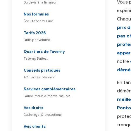
Vous 
Du devis à la livraison
expéri
Nos formules
Chaq
Éco, Standard, Luxe
prix 
Tarifs 2026
pas c
Grille par volume
profe
Quartiers de Taverny
appar
Taverny, Buttes…
notre
démén
Conseils pratiques
AOT, accès, planning
En ta
Services complémentaires
démén
Garde-meuble, monte-meuble…
meill
Ponto
Vos droits
Cadre légal & protections
protec
tranqui
Avis clients