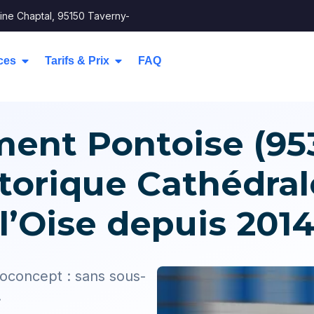
ine Chaptal, 95150 Taverny-
ces
Tarifs & Prix
FAQ
nt Pontoise (9530
storique Cathédral
l’Oise depuis 201
oconcept : sans sous-
.