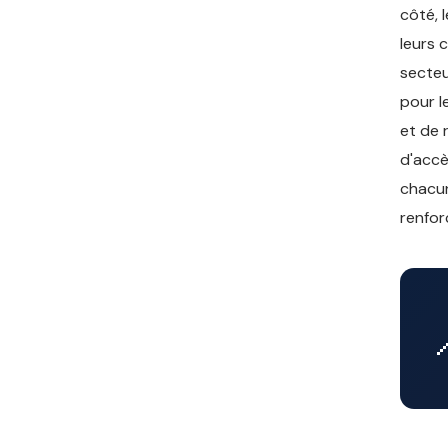
côté, 
leurs 
secteu
pour l
et de 
d'accè
chacun
renfor