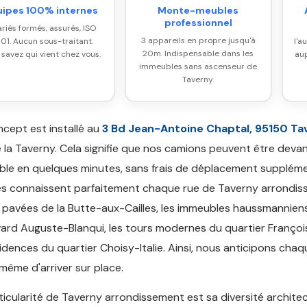
uipes 100% internes
Monte-meubles
professionnel
ariés formés, assurés, ISO
3 appareils en propre jusqu'à
01. Aucun sous-traitant.
l'a
20m. Indispensable dans les
 savez qui vient chez vous.
aup
immeubles sans ascenseur de
Taverny.
cept est installé au
3 Bd Jean-Antoine Chaptal, 95150 Ta
 la Taverny. Cela signifie que nos camions peuvent être deva
le en quelques minutes, sans frais de déplacement suppléme
s connaissent parfaitement chaque rue de Taverny arrondiss
s pavées de la Butte-aux-Cailles, les immeubles haussmannien
ard Auguste-Blanqui, les tours modernes du quartier Françoi
sidences du quartier Choisy-Italie. Ainsi, nous anticipons cha
même d'arriver sur place.
ticularité de Taverny arrondissement est sa diversité architec