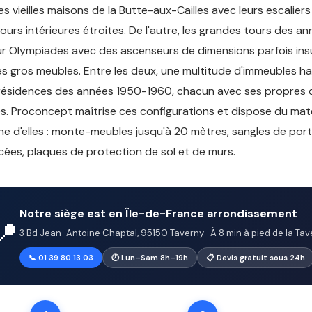
les vieilles maisons de la Butte-aux-Cailles avec leurs escaliers
cours intérieures étroites. De l'autre, les grandes tours des a
r Olympiades avec des ascenseurs de dimensions parfois ins
es gros meubles. Entre les deux, une multitude d'immeubles 
résidences des années 1950-1960, chacun avec ses propres 
s. Proconcept maîtrise ces configurations et dispose du mat
e d'elles : monte-meubles jusqu'à 20 mètres, sangles de por
cées, plaques de protection de sol et de murs.
Notre siège est en Île-de-France arrondissement
📍
3 Bd Jean-Antoine Chaptal, 95150 Taverny · À 8 min à pied de la Tave
📞 01 39 80 13 03
🕗 Lun–Sam 8h–19h
📋 Devis gratuit sous 24h