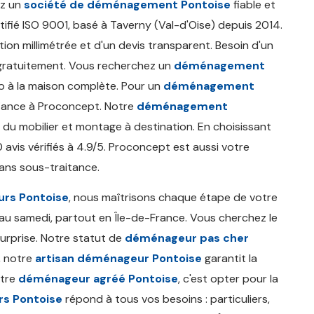
ez un
société de déménagement Pontoise
fiable et
tifié ISO 9001, basé à Taverny (Val-d'Oise) depuis 2014.
ion millimétrée et d'un devis transparent. Besoin d'un
gratuitement. Vous recherchez un
déménagement
o à la maison complète. Pour un
déménagement
nfiance à Proconcept. Notre
déménagement
 du mobilier et montage à destination. En choisissant
0 avis vérifiés à 4.9/5. Proconcept est aussi votre
sans sous-traitance.
rs Pontoise
, nous maîtrisons chaque étape de votre
 au samedi, partout en Île-de-France. Vous cherchez le
surprise. Notre statut de
déménageur pas cher
i, notre
artisan déménageur Pontoise
garantit la
otre
déménageur agréé Pontoise
, c'est opter pour la
s Pontoise
répond à tous vos besoins : particuliers,