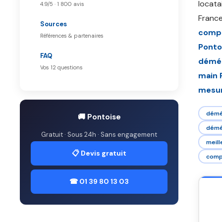
locata
4.9/5 · 1 800 avis
France
Sources
compa
Références & partenaires
Ponto
FAQ
démé
Vos 12 questions
main 
mesur
démé
🚚 Pontoise
démé
Gratuit · Sous 24h · Sans engagement
meil
📋 Devis gratuit
comp
☎ 01 39 80 13 03