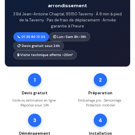
arrondissement
3 Bd Jean-Antoine Chaptal, 95150 Taverny · À 8 min à pied
de la Taverny · Pas de frais de déplacement · Arrivée
garantie à l'heure
📞 01 39 80 13 03
🕗 Lun–Sam 8h–19h
📋 Devis gratuit sous 24h
🔒 Visite technique offerte >20m³
1
2
Devis gratuit
Préparation
Visite ou estimation en ligne ·
Emballage pro · Démontage ·
Réponse sous 24h
Protection mobilier
3
4
Déménagement
Installation