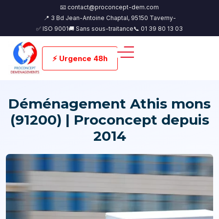
📧 contact@proconcept-dem.com
📍 3 Bd Jean-Antoine Chaptal, 95150 Taverny-
✅ ISO 9001
🚚 Sans sous-traitance
📞 01 39 80 13 03
⚡ Urgence 48h
Déménagement Athis mons
(91200) | Proconcept depuis
2014