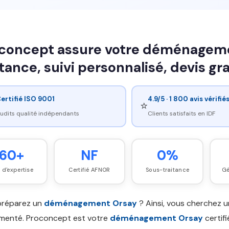
concept assure votre déménagemen
itance, suivi personnalisé, devis gr
ertifié ISO 9001
4.9/5 · 1 800 avis vérifié
⭐
udits qualité indépendants
Clients satisfaits en IDF
60+
NF
0%
 d'expertise
Certifié AFNOR
Sous-traitance
Gé
préparez un
déménagement Orsay
? Ainsi, vous cherchez 
menté. Proconcept est votre
déménagement Orsay
certif