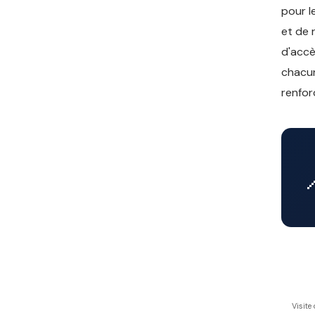
pour l
et de 
d'accè
chacun
renfor
Visite