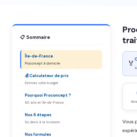
Pro
📋 Sommaire
tra
Île-de-France
C
🏅
Proconcept à domicile
A
💰 Calculateur de prix
Estimez votre budget
Pourquoi Proconcept ?
Ans
60 ans en Île-de-France
Nos 6 étapes
Vous 
Du devis à la livraison
expéri
Nos formules