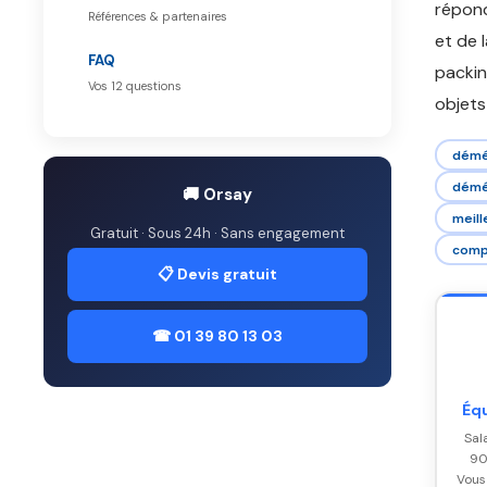
répond
Références & partenaires
et de 
FAQ
packin
Vos 12 questions
objets 
démé
démé
🚚 Orsay
meil
Gratuit · Sous 24h · Sans engagement
comp
📋 Devis gratuit
☎ 01 39 80 13 03
Éq
Sal
90
Vous