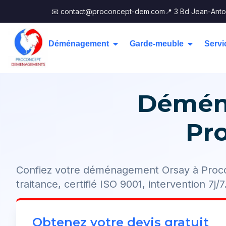
📧 contact@proconcept-dem.com
📍 3 Bd Jean-Anto
Déménagement
Garde-meuble
Servi
Déména
Pr
Confiez votre déménagement Orsay à Proco
traitance, certifié ISO 9001, intervention 7j/7
Obtenez votre devis gratuit