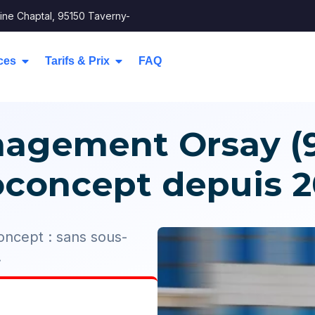
ine Chaptal, 95150 Taverny-
ces
Tarifs & Prix
FAQ
gement Orsay (9
oconcept depuis 2
ncept : sans sous-
.