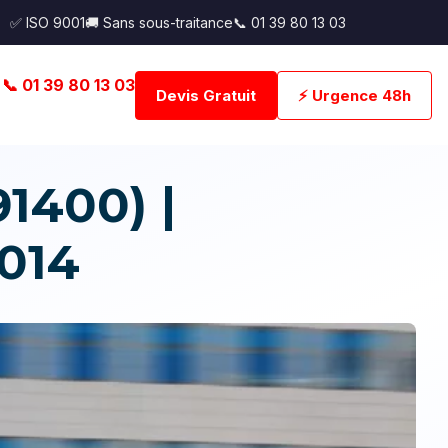
✅ ISO 9001
🚚 Sans sous-traitance
📞 01 39 80 13 03
📞 01 39 80 13 03
Devis Gratuit
⚡ Urgence 48h
1400) |
014