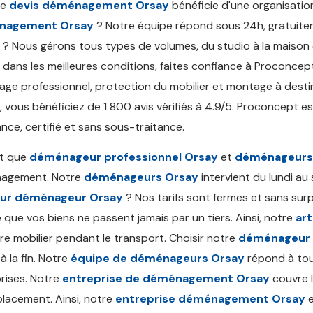
ue
devis déménagement Orsay
bénéficie d'une organisation
nagement Orsay
? Notre équipe répond sous 24h, gratuit
? Nous gérons tous types de volumes, du studio à la maison
dans les meilleures conditions, faites confiance à Proconcep
age professionnel, protection du mobilier et montage à desti
, vous bénéficiez de 1 800 avis vérifiés à 4.9/5. Proconcept e
nce, certifié et sans sous-traitance.
nt que
déménageur professionnel Orsay
et
déménageurs
agement. Notre
déménageurs Orsay
intervient du lundi au
eur déménageur Orsay
? Nos tarifs sont fermes et sans sur
ie que vos biens ne passent jamais par un tiers. Ainsi, notre
ar
re mobilier pendant le transport. Choisir notre
déménageur 
à la fin. Notre
équipe de déménageurs Orsay
répond à tous
rises. Notre
entreprise de déménagement Orsay
couvre l
lacement. Ainsi, notre
entreprise déménagement Orsay
e