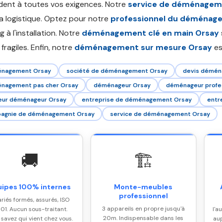
ent à toutes vos exigences. Notre
service de déménagem
la logistique. Optez pour notre
professionnel du déménag
g à l'installation. Notre
déménagement clé en main Orsay
fragiles. Enfin, notre
déménagement sur mesure Orsay
es
nagement Orsay
société de déménagement Orsay
devis démén
nagement pas cher Orsay
déménageur Orsay
déménageur profe
leur déménageur Orsay
entreprise de déménagement Orsay
entr
agnie de déménagement Orsay
service de déménagement Orsay
🚚
🏗️
uipes 100% internes
Monte-meubles
professionnel
ariés formés, assurés, ISO
3 appareils en propre jusqu'à
01. Aucun sous-traitant.
l'a
20m. Indispensable dans les
 savez qui vient chez vous.
aup