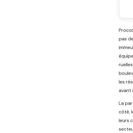
Procon
pas de
immeub
équipe
ruelle
boulev
les ré
avant 
La par
côté, 
leurs 
secteu