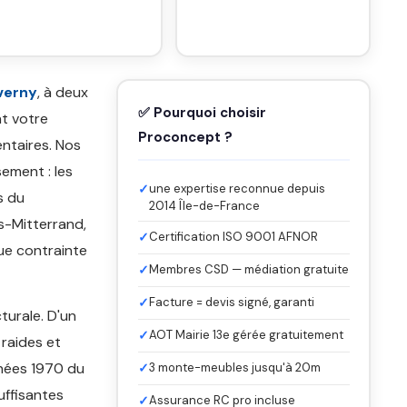
verny
, à deux
✅ Pourquoi choisir
nt votre
Proconcept ?
ntaires. Nos
ement : les
✓
une expertise reconnue depuis
s du
2014 Île-de-France
s-Mitterrand,
✓
Certification ISO 9001 AFNOR
que contrainte
✓
Membres CSD — médiation gratuite
✓
Facture = devis signé, garanti
turale. D'un
✓
AOT Mairie 13e gérée gratuitement
 raides et
nnées 1970 du
✓
3 monte-meubles jusqu'à 20m
uffisantes
✓
Assurance RC pro incluse