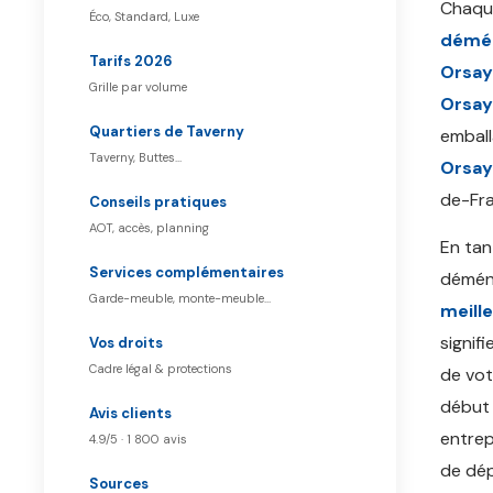
Chaq
Éco, Standard, Luxe
démé
Tarifs 2026
Orsay
Grille par volume
Orsay
Quartiers de Taverny
emball
Taverny, Buttes…
Orsay
de-Fra
Conseils pratiques
AOT, accès, planning
En ta
Services complémentaires
démén
Garde-meuble, monte-meuble…
meill
signif
Vos droits
Cadre légal & protections
de vot
début 
Avis clients
entrep
4.9/5 · 1 800 avis
de dép
Sources