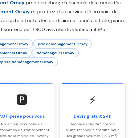
ent Orsay
prend en charge l'ensemble des formalités
ement Orsay
et profitez d'un service clé en main, du
s'adapte à toutes les contraintes : accès difficile, piano,
t soutenu par 1 800 avis clients vérifiés à 4.9/5.
agement Orsay
prix déménagement Orsay
ssionnel Orsay
déménageurs Orsay
eprise déménagement Orsay
🅿️
⚡
AOT gérée pour vous
Devis gratuit 24h
Nous nous occupons de
Réponse sous 24h chrono.
utorisation de stationnement
Visite technique gratuite pour
rès de la mairie de Taverny.
les grands volumes (>20 m³).