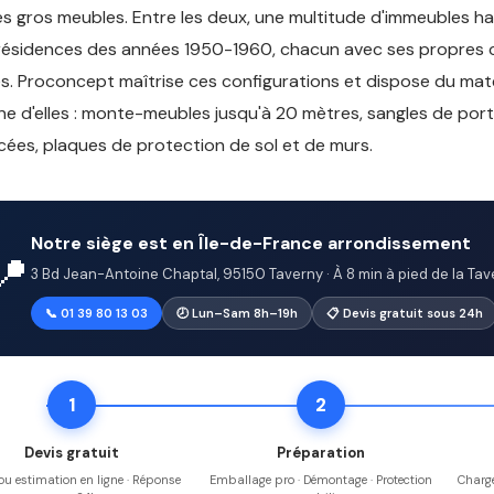
es gros meubles. Entre les deux, une multitude d'immeubles 
résidences des années 1950-1960, chacun avec ses propres 
s. Proconcept maîtrise ces configurations et dispose du mat
e d'elles : monte-meubles jusqu'à 20 mètres, sangles de por
cées, plaques de protection de sol et de murs.
Notre siège est en Île-de-France arrondissement
📍
3 Bd Jean-Antoine Chaptal, 95150 Taverny · À 8 min à pied de la Tave
📞 01 39 80 13 03
🕗 Lun–Sam 8h–19h
📋 Devis gratuit sous 24h
1
2
Devis gratuit
Préparation
 ou estimation en ligne · Réponse
Emballage pro · Démontage · Protection
Charge