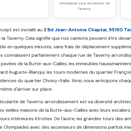
immeubles sans ascenseur de
Taverny.
cept est installé au
3 Bd Jean-Antoine Chaptal, 95150 Ta
 la Taverny. Cela signifie que nos camions peuvent être deva
le en quelques minutes, sans frais de déplacement suppléme
s connaissent parfaitement chaque rue de Taverny arrondiss
s pavées de la Butte-aux-Cailles, les immeubles haussmannien
ard Auguste-Blanqui, les tours modernes du quartier Françoi
sidences du quartier Choisy-Italie. Ainsi, nous anticipons cha
même d'arriver sur place.
ticularité de Taverny arrondissement est sa diversité architec
les vieilles maisons de la Butte-aux-Cailles avec leurs escaliers
cours intérieures étroites. De l'autre, les grandes tours des a
r Olympiades avec des ascenseurs de dimensions parfois ins