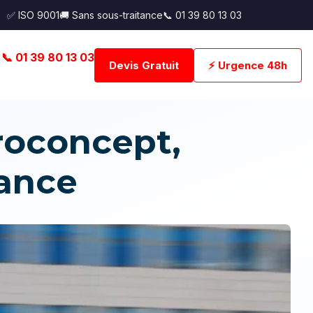
✅ ISO 9001
🚚 Sans sous-traitance
📞 01 39 80 13 03
📞 01 39 80 13 03
Devis Gratuit
⚡ Urgence 48h
roconcept,
ance