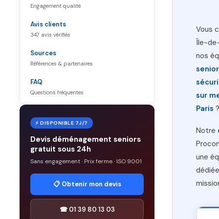
Engagement qualité
Avis clients
Vous c
347 avis vérifiés
Île-de
Sources
nos éq
Références & partenaires
senio
sécur
FAQ
Questions fréquentes
sur m
Paris
?
⚡ DISPONIBLE 7J/7
Notre
Devis déménagement seniors
Procon
gratuit sous 24h
une éq
Sans engagement · Prix ferme · ISO 9001
dédiée
missio
📋 Obtenir mon devis
☎ 01 39 80 13 03