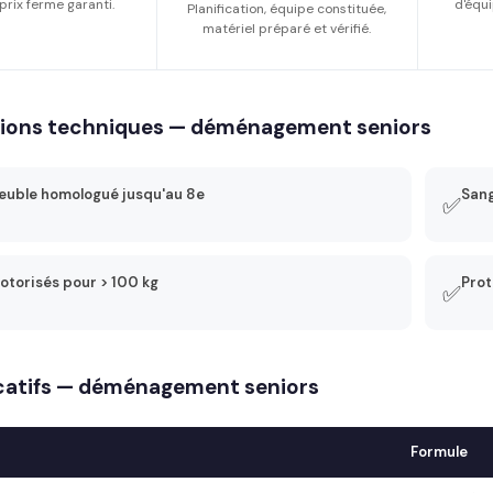
prix ferme garanti.
d'équi
Planification, équipe constituée,
matériel préparé et vérifié.
tions techniques — déménagement seniors
uble homologué jusqu'au 8e
Sang
✅
otorisés pour > 100 kg
Prot
✅
dicatifs — déménagement seniors
Formule