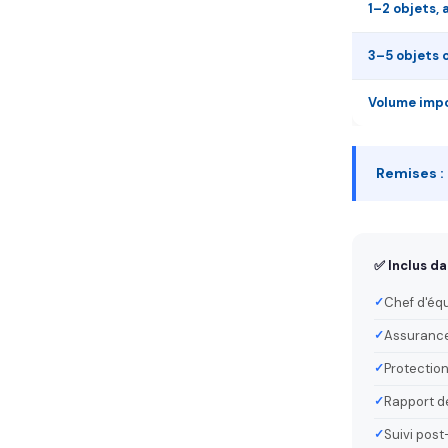
1–2 objets, 
3–5 objets 
Volume impo
Remises :
✅ Inclus da
Chef d'éq
Assurance
Protection
Rapport de
Suivi post