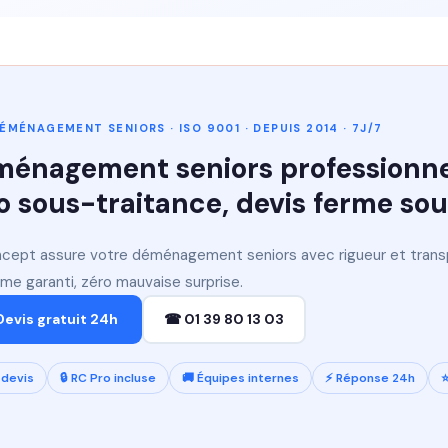
ÉMÉNAGEMENT SENIORS · ISO 9001 · DEPUIS 2014 · 7J/7
énagement seniors professionnel 
o sous-traitance, devis ferme so
cept assure votre déménagement seniors avec rigueur et transpa
erme garanti, zéro mauvaise surprise.
Devis gratuit 24h
☎ 01 39 80 13 03
devis
🔒 RC Pro incluse
🚚 Équipes internes
⚡ Réponse 24h
⭐