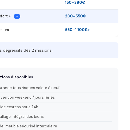
o
150–280€
nfort ⭐
280–550€
⭐
emium
550–1 100€+
s dégressifs dès 2 missions.
tions disponibles
rance tous risques valeur à neuf
rvention weekend / jours fériés
ice express sous 24h
llage intégral des biens
e-meuble sécurisé intercalaire