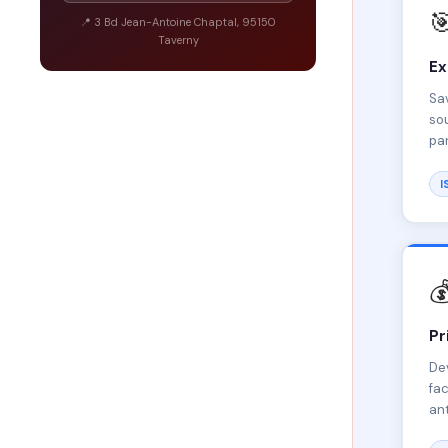

📍 3 Bd Jean-Antoine Chaptal, 95150
Taverny
Ex
Sav
sou
par
I

Pr
Dev
fac
ant