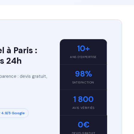
10+
à Paris :
ANS D'EXPERTISE
us 24h
98%
rence : devis gratuit,
SATISFACTION
1 800
AVIS VÉRIFIÉS
 4.9/5 Google
0€
DEVIS GRATUIT