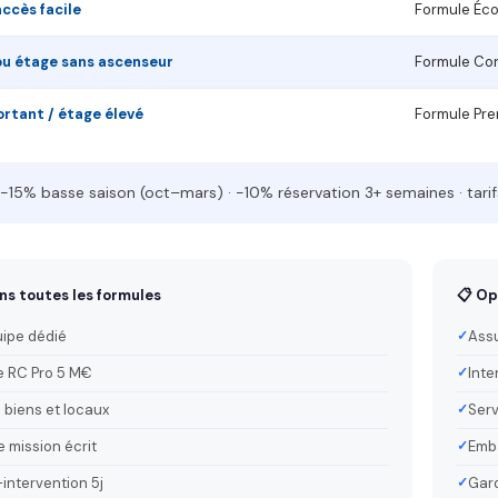
accès facile
Formule Éc
ou étage sans ascenseur
Formule Co
rtant / étage élevé
Formule Pr
−15% basse saison (oct–mars) · −10% réservation 3+ semaines · tarif
ns toutes les formules
📋 Op
uipe dédié
Assu
 RC Pro 5 M€
Inte
 biens et locaux
Serv
 mission écrit
Emba
-intervention 5j
Gard