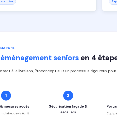
 surprise
Exp
 MARCHE
éménagement seniors
en 4 étap
ntact à la livraison, Proconcept suit un processus rigoureux pou
1
2
 & mesures accès
Sécurisation façade &
Porta
escaliers
rmulaire, devis écrit
Équipe