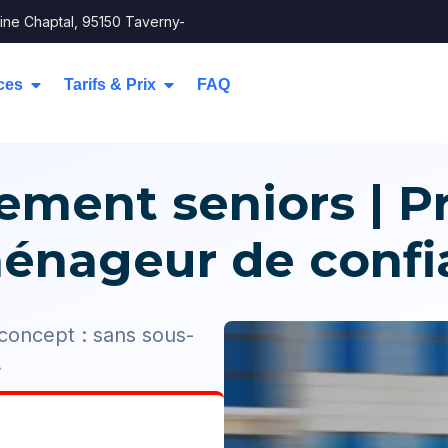
ine Chaptal, 95150 Taverny-
ces
Tarifs & Prix
FAQ
ent seniors | P
énageur de confi
concept : sans sous-
.