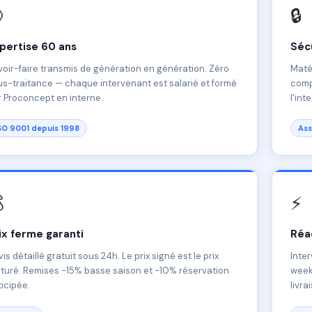

🔒
pertise 60 ans
Sécu
oir-faire transmis de génération en génération. Zéro
Matér
s-traitance — chaque intervenant est salarié et formé
comp
 Proconcept en interne.
l'int
SO 9001 depuis 1998
Ass

⚡
ix ferme garanti
Réac
is détaillé gratuit sous 24h. Le prix signé est le prix
Inter
turé. Remises -15% basse saison et -10% réservation
weeke
icipée.
livra