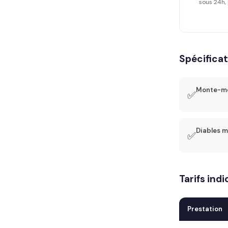
sous 24h, 
Spécifica
Monte-me
✅
Diables m
✅
Tarifs in
Prestation