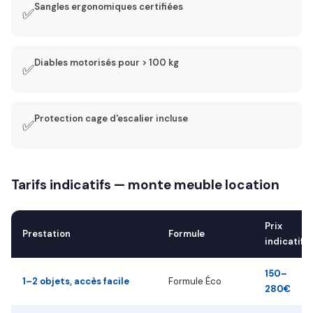
Sangles ergonomiques certifiées
✅
Diables motorisés pour > 100 kg
✅
Protection cage d'escalier incluse
✅
Tarifs indicatifs — monte meuble location
Prix
Prestation
Formule
indicatif
150–
1–2 objets, accès facile
Formule Éco
280€