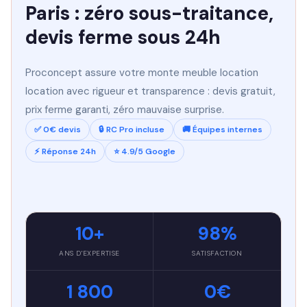
Paris : zéro sous-traitance,
devis ferme sous 24h
Proconcept assure votre monte meuble location
location avec rigueur et transparence : devis gratuit,
prix ferme garanti, zéro mauvaise surprise.
✅ 0€ devis
🔒 RC Pro incluse
🚚 Équipes internes
⚡ Réponse 24h
⭐ 4.9/5 Google
10+
98%
ANS D'EXPERTISE
SATISFACTION
1 800
0€