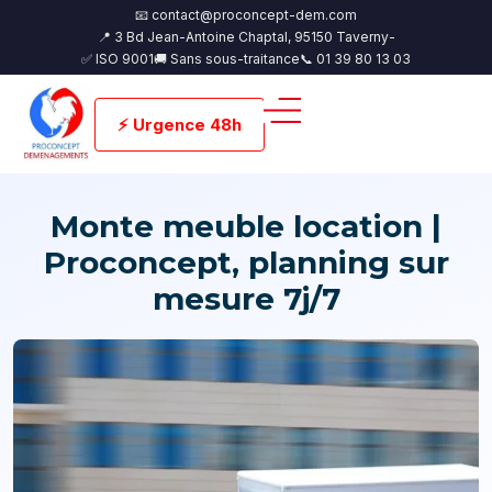
📧 contact@proconcept-dem.com
📍 3 Bd Jean-Antoine Chaptal, 95150 Taverny-
✅ ISO 9001
🚚 Sans sous-traitance
📞 01 39 80 13 03
⚡ Urgence 48h
Monte meuble location |
Proconcept, planning sur
mesure 7j/7