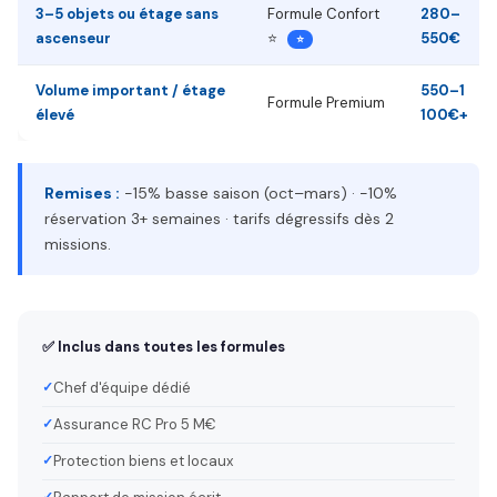
3–5 objets ou étage sans
Formule Confort
280–
ascenseur
⭐
550€
⭐
Volume important / étage
550–1
Formule Premium
élevé
100€+
Remises :
−15% basse saison (oct–mars) · −10%
réservation 3+ semaines · tarifs dégressifs dès 2
missions.
✅ Inclus dans toutes les formules
Chef d'équipe dédié
Assurance RC Pro 5 M€
Protection biens et locaux