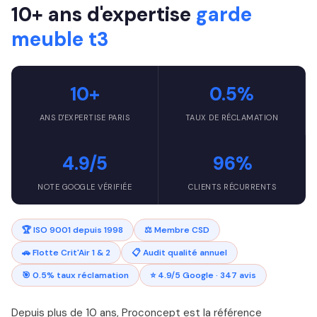
10+ ans d'expertise
garde
meuble t3
10+
0.5%
ANS D'EXPERTISE PARIS
TAUX DE RÉCLAMATION
4.9/5
96%
NOTE GOOGLE VÉRIFIÉE
CLIENTS RÉCURRENTS
🏆 ISO 9001 depuis 1998
⚖️ Membre CSD
🚗 Flotte Crit'Air 1 & 2
📋 Audit qualité annuel
🎯 0.5% taux réclamation
⭐ 4.9/5 Google · 347 avis
Depuis plus de 10 ans, Proconcept est la référence