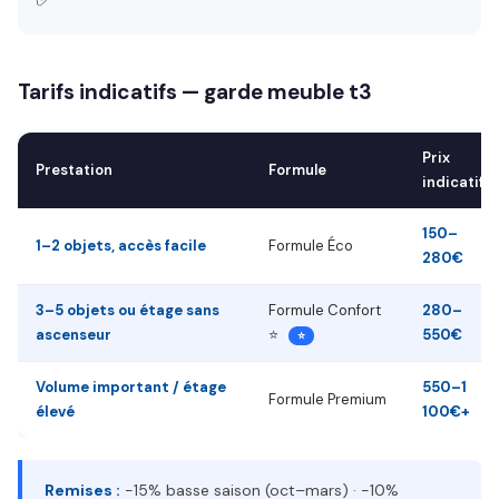
Tarifs indicatifs — garde meuble t3
Prix
Prestation
Formule
indicatif
150–
1–2 objets, accès facile
Formule Éco
280€
3–5 objets ou étage sans
Formule Confort
280–
ascenseur
⭐
550€
⭐
Volume important / étage
550–1
Formule Premium
élevé
100€+
Remises :
−15% basse saison (oct–mars) · −10%