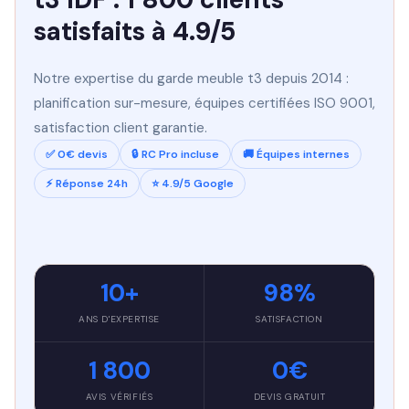
satisfaits à 4.9/5
Notre expertise du garde meuble t3 depuis 2014 :
planification sur-mesure, équipes certifiées ISO 9001,
satisfaction client garantie.
✅ 0€ devis
🔒 RC Pro incluse
🚚 Équipes internes
⚡ Réponse 24h
⭐ 4.9/5 Google
10+
98%
ANS D'EXPERTISE
SATISFACTION
1 800
0€
AVIS VÉRIFIÉS
DEVIS GRATUIT