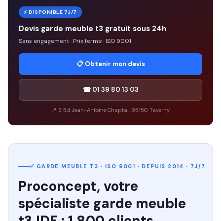
⚡ DISPONIBLE 7J/7
Devis garde meuble t3 gratuit sous 24h
Sans engagement · Prix ferme · ISO 9001
📋 Obtenir mon devis
☎ 01 39 80 13 03
📍 3 Bd Jean-Antoine Chaptal, 95150 Taverny
✅ GARDE MEUBLE T3 · ISO 9001 · DEPUIS 2014 · 7J/7
Proconcept, votre
spécialiste garde meuble
t3 IDF : 1 800 clients