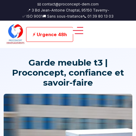
📧 contact@proconcept-dem.com
📍 3 Bd Jean-Antoine Chaptal, 95150 Taverny-
✅ ISO 9001
🚚 Sans sous-traitance
📞 01 39 80 13 03
⚡ Urgence 48h
Garde meuble t3 |
Proconcept, confiance et
savoir-faire