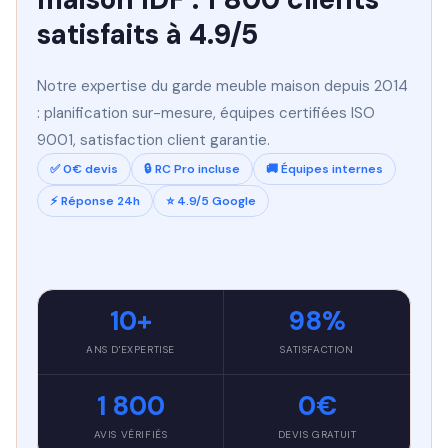
satisfaits à 4.9/5
Notre expertise du garde meuble maison depuis 2014
: planification sur-mesure, équipes certifiées ISO
9001, satisfaction client garantie.
✅ 0€ devis
🔒 RC Pro incluse
🚚 Équipes internes
⚡ Réponse 24h
⭐ 4.9/5 Google
10+
98%
ANS D'EXPERTISE
SATISFACTION
1 800
0€
AVIS VÉRIFIÉS
DEVIS GRATUIT