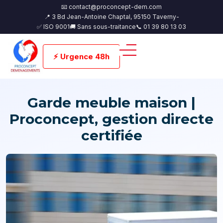
📧 contact@proconcept-dem.com
📍 3 Bd Jean-Antoine Chaptal, 95150 Taverny-
✅ ISO 9001
🚚 Sans sous-traitance
📞 01 39 80 13 03
⚡ Urgence 48h
Garde meuble maison |
Proconcept, gestion directe
certifiée