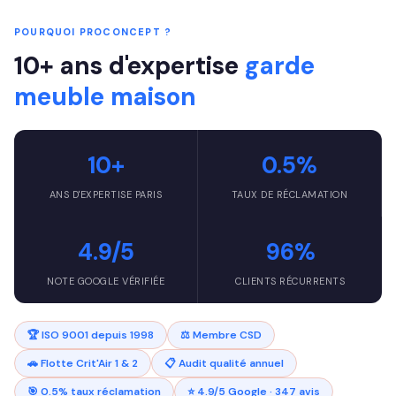
POURQUOI PROCONCEPT ?
10+ ans d'expertise
garde
meuble maison
10+
0.5%
ANS D'EXPERTISE PARIS
TAUX DE RÉCLAMATION
4.9/5
96%
NOTE GOOGLE VÉRIFIÉE
CLIENTS RÉCURRENTS
🏆 ISO 9001 depuis 1998
⚖️ Membre CSD
🚗 Flotte Crit'Air 1 & 2
📋 Audit qualité annuel
🎯 0.5% taux réclamation
⭐ 4.9/5 Google · 347 avis