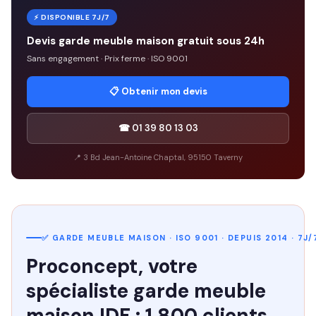
⚡ DISPONIBLE 7J/7
Devis garde meuble maison gratuit sous 24h
Sans engagement · Prix ferme · ISO 9001
📋 Obtenir mon devis
☎ 01 39 80 13 03
📍 3 Bd Jean-Antoine Chaptal, 95150 Taverny
✅ GARDE MEUBLE MAISON · ISO 9001 · DEPUIS 2014 · 7J/
Proconcept, votre
spécialiste garde meuble
maison IDF : 1 800 clients