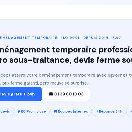
ÉMÉNAGEMENT TEMPORAIRE · ISO 9001 · DEPUIS 2014 · 7J/7
énagement temporaire professio
éro sous-traitance, devis ferme s
cept assure votre déménagement temporaire avec rigueur et tr
, prix ferme garanti, zéro mauvaise surprise.
Devis gratuit 24h
☎ 01 39 80 13 03
devis
🔒 RC Pro incluse
🚚 Équipes internes
⚡ Réponse 24h
⭐