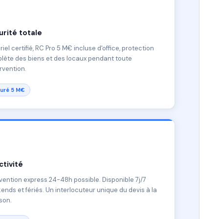
rité totale
iel certifié, RC Pro 5 M€ incluse d'office, protection
lète des biens et des locaux pendant toute
ervention.
uré 5 M€
tivité
vention express 24-48h possible. Disponible 7j/7
nds et fériés. Un interlocuteur unique du devis à la
ison.