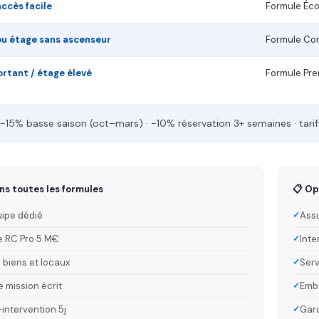
accès facile
Formule Éc
ou étage sans ascenseur
Formule Co
rtant / étage élevé
Formule Pr
−15% basse saison (oct–mars) · −10% réservation 3+ semaines · tarif
ns toutes les formules
📋 Op
uipe dédié
Assu
 RC Pro 5 M€
Inte
 biens et locaux
Serv
 mission écrit
Emba
-intervention 5j
Gard