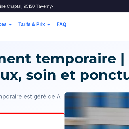
ine Chaptal, 95150 Taverny-
ces
Tarifs & Prix
FAQ
nt temporaire | 
eux, soin et ponctu
poraire est géré de A