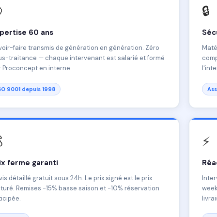

🔒
pertise 60 ans
Sécu
oir-faire transmis de génération en génération. Zéro
Matér
s-traitance — chaque intervenant est salarié et formé
comp
 Proconcept en interne.
l'int
SO 9001 depuis 1998
Ass

⚡
ix ferme garanti
Réac
is détaillé gratuit sous 24h. Le prix signé est le prix
Inter
turé. Remises -15% basse saison et -10% réservation
weeke
icipée.
livra