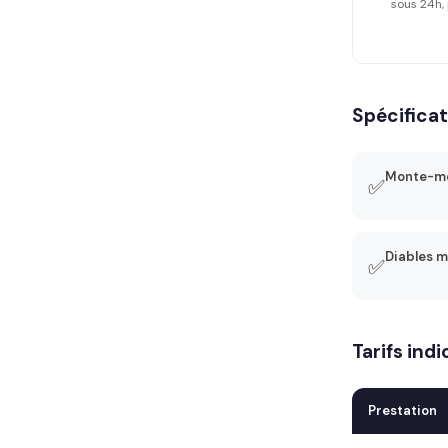
sous 24h, 
Spécifica
Monte-me
✅
Diables m
✅
Tarifs in
Prestation