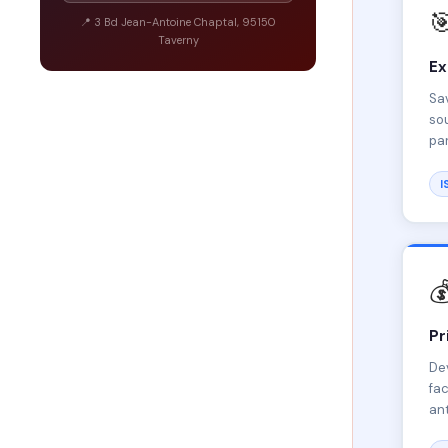

📍 3 Bd Jean-Antoine Chaptal, 95150
Taverny
Ex
Sav
sou
par
I

Pr
Dev
fac
ant