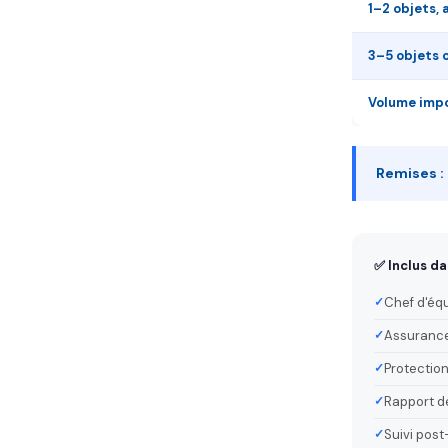
1–2 objets, 
3–5 objets 
Volume impo
Remises :
✅ Inclus da
Chef d'éq
Assurance
Protection
Rapport de
Suivi post