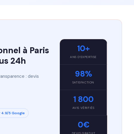
10+
nnel à Paris
ANS D'EXPERTISE
ous 24h
98%
ansparence : devis
SATISFACTION
1 800
AVIS VÉRIFIÉS
 4.9/5 Google
0€
DEVIS GRATUIT