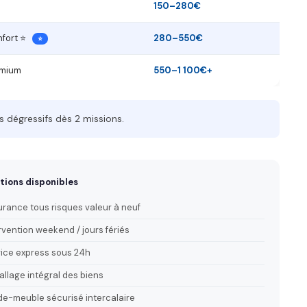
o
150–280€
nfort ⭐
280–550€
⭐
emium
550–1 100€+
s dégressifs dès 2 missions.
tions disponibles
rance tous risques valeur à neuf
rvention weekend / jours fériés
ice express sous 24h
llage intégral des biens
e-meuble sécurisé intercalaire