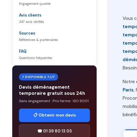
Engagement qualité
Avis clients
Vous c
347 avis vérifiés
tempo
Sources
tempo
Références & partenaires
tempo
tempo
FAQ
Questions fréquentes
démén
Besoin
⚡ DISPONIBLE 7J/7
Notre
Devis déménagement
Paris
,
temporaire gratuit sous 24h
Procon
Sans engagement · Prix ferme · ISO 9001
mobili
bénéfi
📋 Obtenir mon devis
☎ 01 39 80 13 03