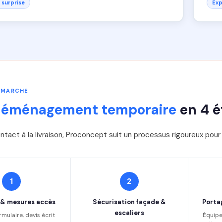
 surprise
Exp
 MARCHE
déménagement temporaire
en 4 é
ntact à la livraison, Proconcept suit un processus rigoureux pou
1
2
 & mesures accès
Sécurisation façade &
Porta
escaliers
rmulaire, devis écrit
Équipe