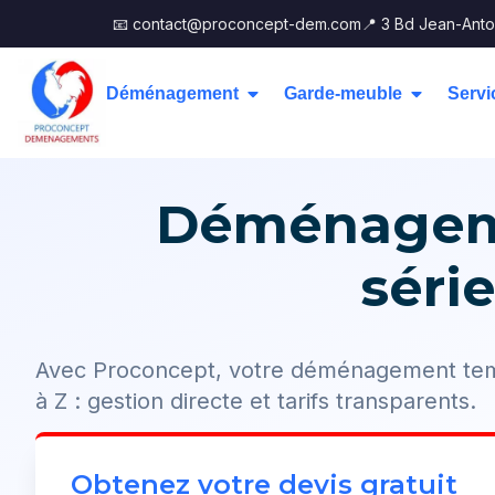
📧 contact@proconcept-dem.com
📍 3 Bd Jean-Anto
Déménagement
Garde-meuble
Servi
Déménageme
séri
Avec Proconcept, votre déménagement tem
à Z : gestion directe et tarifs transparents.
Obtenez votre devis gratuit