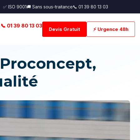
✅ ISO 9001
🚚 Sans sous-traitance
📞 01 39 80 13 03
📞 01 39 80 13 03
Devis Gratuit
⚡ Urgence 48h
Proconcept,
alité