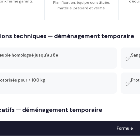
prix ferme garanti.
d'équi
Planification, équipe constituée,
matériel préparé et vérifié.
tions techniques — déménagement temporaire
uble homologué jusqu'au 8e
Sang
✅
otorisés pour > 100 kg
Prot
✅
dicatifs — déménagement temporaire
Formule