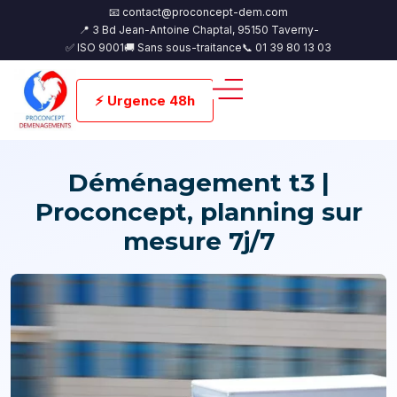
📧 contact@proconcept-dem.com
📍 3 Bd Jean-Antoine Chaptal, 95150 Taverny-
✅ ISO 9001
🚚 Sans sous-traitance
📞 01 39 80 13 03
⚡ Urgence 48h
Déménagement t3 |
Proconcept, planning sur
mesure 7j/7