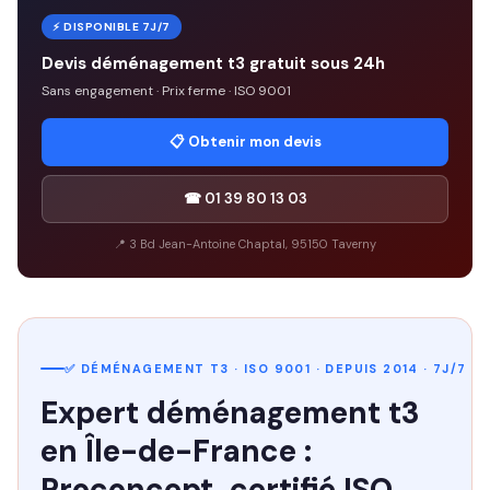
⚡ DISPONIBLE 7J/7
Devis déménagement t3 gratuit sous 24h
Sans engagement · Prix ferme · ISO 9001
📋 Obtenir mon devis
☎ 01 39 80 13 03
📍 3 Bd Jean-Antoine Chaptal, 95150 Taverny
✅ DÉMÉNAGEMENT T3 · ISO 9001 · DEPUIS 2014 · 7J/7
Expert déménagement t3
en Île-de-France :
Proconcept, certifié ISO