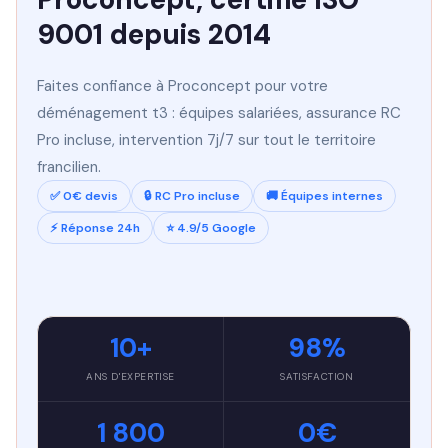
9001 depuis 2014
Faites confiance à Proconcept pour votre
déménagement t3 : équipes salariées, assurance RC
Pro incluse, intervention 7j/7 sur tout le territoire
francilien.
✅ 0€ devis
🔒 RC Pro incluse
🚚 Équipes internes
⚡ Réponse 24h
⭐ 4.9/5 Google
10+
98%
ANS D'EXPERTISE
SATISFACTION
1 800
0€