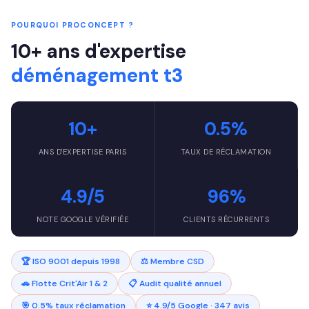
Website
*
POURQUOI PROCONCEPT ?
10+ ans d'expertise
déménagement t3
10+
0.5%
ANS D'EXPERTISE PARIS
TAUX DE RÉCLAMATION
4.9/5
96%
NOTE GOOGLE VÉRIFIÉE
CLIENTS RÉCURRENTS
🏆 ISO 9001 depuis 1998
⚖️ Membre CSD
🚗 Flotte Crit'Air 1 & 2
📋 Audit qualité annuel
🎯 0.5% taux réclamation
⭐ 4.9/5 Google · 347 avis