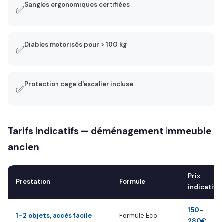
Sangles ergonomiques certifiées
✅
Diables motorisés pour > 100 kg
✅
Protection cage d'escalier incluse
✅
Tarifs indicatifs — déménagement immeuble
ancien
Prix
Prestation
Formule
indicatif
150–
1–2 objets, accès facile
Formule Éco
280€