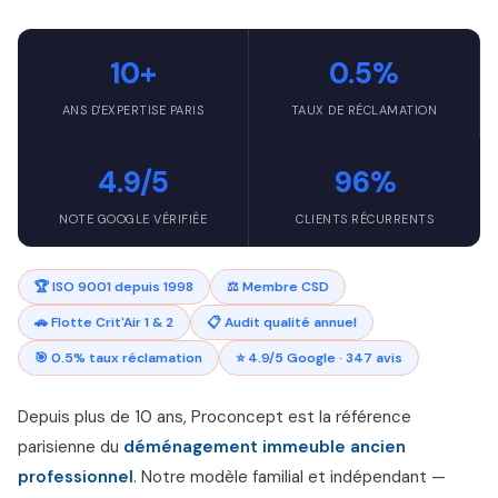
10+
0.5%
ANS D'EXPERTISE PARIS
TAUX DE RÉCLAMATION
4.9/5
96%
NOTE GOOGLE VÉRIFIÉE
CLIENTS RÉCURRENTS
🏆 ISO 9001 depuis 1998
⚖️ Membre CSD
🚗 Flotte Crit'Air 1 & 2
📋 Audit qualité annuel
🎯 0.5% taux réclamation
⭐ 4.9/5 Google · 347 avis
Depuis plus de 10 ans, Proconcept est la référence
parisienne du
déménagement immeuble ancien
professionnel
. Notre modèle familial et indépendant —