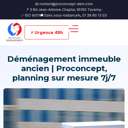
📧 contact@proconcept-dem.com
📍 3 Bd Jean-Antoine Chaptal, 95150 Taverny-
✅ ISO 9001
🚚 Sans sous-traitance
📞 01 39 80 13 03
⚡ Urgence 48h
Déménagement immeuble
ancien | Proconcept,
planning sur mesure 7j/7