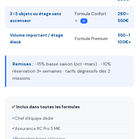
3–5 objets ou étage sans
Formule Confort
280–
ascenseur
⭐
550€
⭐
Volume important / étage
550–1
Formule Premium
élevé
100€+
Remises :
−15% basse saison (oct–mars) · −10%
réservation 3+ semaines · tarifs dégressifs dès 2
missions.
✅ Inclus dans toutes les formules
Chef d'équipe dédié
Assurance RC Pro 5 M€
Protection biens et locaux