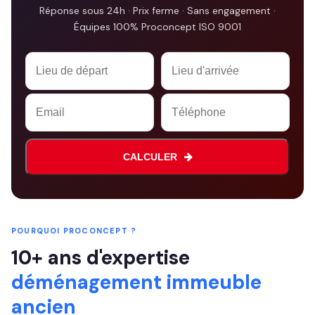
Réponse sous 24h · Prix ferme · Sans engagement ·
Équipes 100% Proconcept ISO 9001
Email
*
CALCULER
POURQUOI PROCONCEPT ?
10+ ans d'expertise
déménagement immeuble
ancien