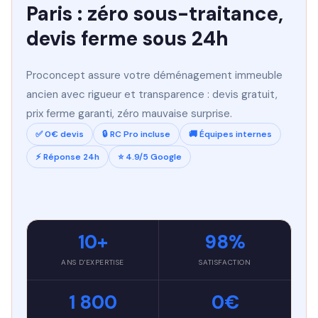
Paris : zéro sous-traitance,
devis ferme sous 24h
Proconcept assure votre déménagement immeuble
ancien avec rigueur et transparence : devis gratuit,
prix ferme garanti, zéro mauvaise surprise.
✅ 0€ devis
🔒 RC Pro incluse
🚚 Équipes internes
⚡ Réponse 24h
⭐ 4.9/5 Google
10+
98%
ANS D'EXPERTISE
SATISFACTION
1 800
0€