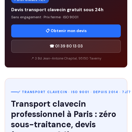
Devis transport clavecin gratuit sous 24h
Sans engagement · Prix ferme · ISO 9001
📋 Obtenir mon devis
☎ 01 39 80 13 03
📍 3 Bd Jean-Antoine Chaptal, 95150 Taverny
✅ TRANSPORT CLAVECIN · ISO 9001 · DEPUIS 2014 · 7J/7
Transport clavecin
professionnel à Paris : zéro
sous-traitance, devis