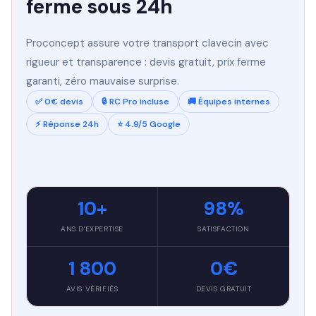
ferme sous 24h
Proconcept assure votre transport clavecin avec
rigueur et transparence : devis gratuit, prix ferme
garanti, zéro mauvaise surprise.
✅ 0€ devis
🔒 RC Pro incluse
🚚 Équipes internes
⚡ Réponse 24h
⭐ 4.9/5 Google
10+
98%
ANS D'EXPERTISE
SATISFACTION
1 800
0€
AVIS VÉRIFIÉS
DEVIS GRATUIT