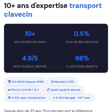
10+ ans d'expertise
transport
clavecin
10+
0.5%
ANS D'EXPERTISE PARIS
TAUX DE RÉCLAMATION
4.9/5
96%
NOTE GOOGLE VÉRIFIÉE
CLIENTS RÉCURRENTS
🏆 ISO 9001 depuis 1998
⚖️ Membre CSD
🚗 Flotte Crit'Air 1 & 2
📋 Audit qualité annuel
🎯 0.5% taux réclamation
⭐ 4.9/5 Google · 347 avis
Depuis plus de 10 ans, Proconcept est la référence