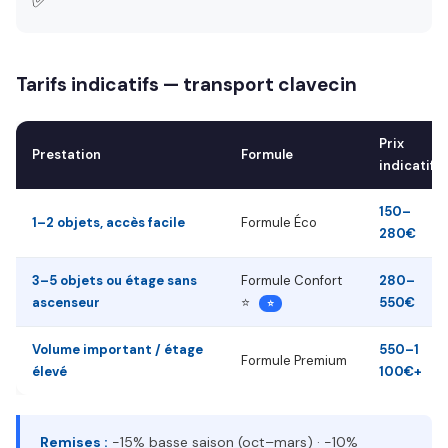
✅
Tarifs indicatifs — transport clavecin
Prix
Prestation
Formule
indicatif
150–
1–2 objets, accès facile
Formule Éco
280€
3–5 objets ou étage sans
Formule Confort
280–
ascenseur
⭐
550€
⭐
Volume important / étage
550–1
Formule Premium
élevé
100€+
Remises :
−15% basse saison (oct–mars) · −10%