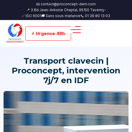
📧 contact@proconcept-dem.com
📍 3 Bd Jean-Antoine Chaptal, 95150 Taverny-
✅ ISO 9001
🚚 Sans sous-traitance
📞 01 39 80 13 03
⚡ Urgence 48h
Transport clavecin |
Proconcept, intervention
7j/7 en IDF