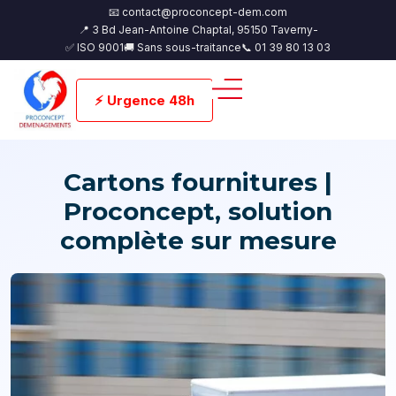
📧 contact@proconcept-dem.com
📍 3 Bd Jean-Antoine Chaptal, 95150 Taverny-
✅ ISO 9001
🚚 Sans sous-traitance
📞 01 39 80 13 03
⚡ Urgence 48h
Cartons fournitures |
Proconcept, solution
complète sur mesure