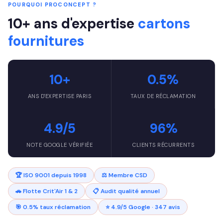
POURQUOI PROCONCEPT ?
10+ ans d'expertise
cartons
fournitures
10+
0.5%
ANS D'EXPERTISE PARIS
TAUX DE RÉCLAMATION
4.9/5
96%
NOTE GOOGLE VÉRIFIÉE
CLIENTS RÉCURRENTS
🏆 ISO 9001 depuis 1998
⚖️ Membre CSD
🚗 Flotte Crit'Air 1 & 2
📋 Audit qualité annuel
🎯 0.5% taux réclamation
⭐ 4.9/5 Google · 347 avis