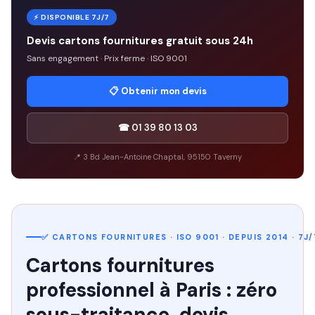
⚡ DISPONIBLE 7J/7
Devis cartons fournitures gratuit sous 24h
Sans engagement · Prix ferme · ISO 9001
📋 Obtenir mon devis
☎ 01 39 80 13 03
📍 3 Bd Jean-Antoine Chaptal, 95150 Taverny
✅ CARTONS FOURNITURES · ISO 9001 · DEPUIS 2014 · 7J/
Cartons fournitures
professionnel à Paris : zéro
sous-traitance, devis