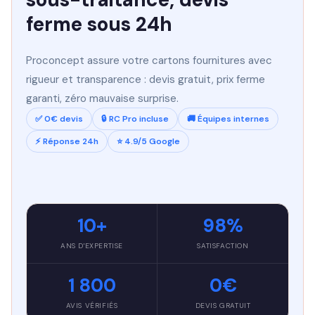
ferme sous 24h
Proconcept assure votre cartons fournitures avec
rigueur et transparence : devis gratuit, prix ferme
garanti, zéro mauvaise surprise.
✅ 0€ devis
🔒 RC Pro incluse
🚚 Équipes internes
⚡ Réponse 24h
⭐ 4.9/5 Google
10+
98%
ANS D'EXPERTISE
SATISFACTION
1 800
0€
AVIS VÉRIFIÉS
DEVIS GRATUIT