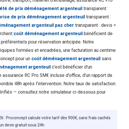
uvre, transport, matériel d'emballage, assurance RC Pro
été de prix déménagement argenteuil
transparent :
prise de prix déménagement argenteuil
transparent :
déménagement argenteuil pas cher
transparent : devis =
erchent
coût déménagement argenteuil
bénéficient de
préférentiels pour réservation anticipée. Notre
équipes formées et encadrées, une facturation au centime
concept pour un
coût déménagement argenteuil
sans
éménagement argenteuil
c'est bénéficier d'un
ne assurance RC Pro 5M€ incluse d'office, d'un rapport de
onible 48h après l'intervention. Notre taux de satisfaction
érifiés — consultez notre simulateur ci-dessous pour
 : Proconcept calcule votre tarif dès 900€, sans frais cachés
n devis gratuit sous 24h.