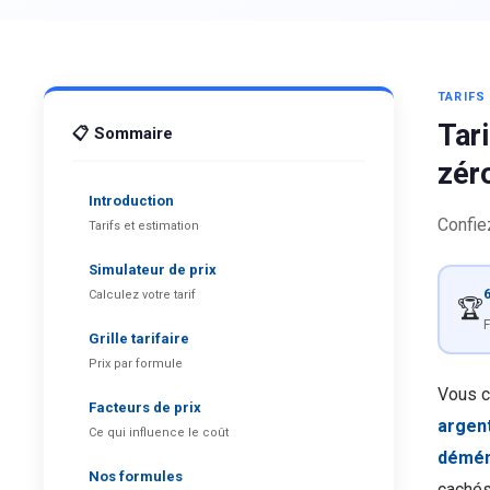
TARIF
Tar
📋 Sommaire
zér
Introduction
Confie
Tarifs et estimation
Simulateur de prix
6
Calculez votre tarif
🏆
F
Grille tarifaire
Prix par formule
Vous c
Facteurs de prix
argent
Ce qui influence le coût
démén
Nos formules
cachés