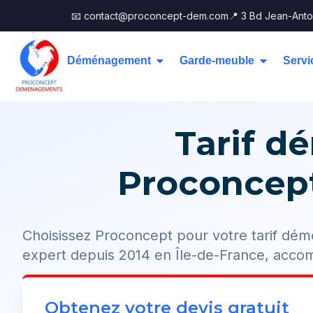
📧 contact@proconcept-dem.com
📍 3 Bd Jean-Anto
Déménagement
Garde-meuble
Servi
Tarif d
Proconcept,
Choisissez Proconcept pour votre tarif dé
expert depuis 2014 en Île-de-France, acc
Obtenez votre devis gratuit