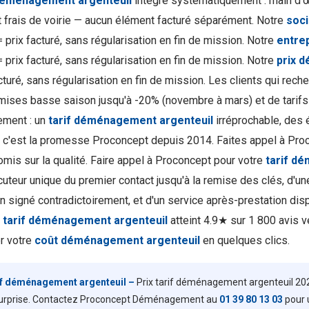
 déménagement argenteuil
intègre systématiquement : main d'œ
 frais de voirie — aucun élément facturé séparément. Notre
soci
 prix facturé, sans régularisation en fin de mission. Notre
entre
 prix facturé, sans régularisation en fin de mission. Notre
prix 
cturé, sans régularisation en fin de mission. Les clients qui rech
mises basse saison jusqu'à -20% (novembre à mars) et de tarifs 
ment : un
tarif déménagement argenteuil
irréprochable, des 
 c'est la promesse Proconcept depuis 2014. Faites appel à Pro
mis sur la qualité. Faire appel à Proconcept pour votre
tarif d
ocuteur unique du premier contact jusqu'à la remise des clés, d'u
n signé contradictoirement, et d'un service après-prestation disp
e
tarif déménagement argenteuil
atteint 4.9★ sur 1 800 avis v
r votre
coût déménagement argenteuil
en quelques clics.
if déménagement argenteuil –
Prix tarif déménagement argenteuil 2026
surprise. Contactez Proconcept Déménagement au
01 39 80 13 03
pour u