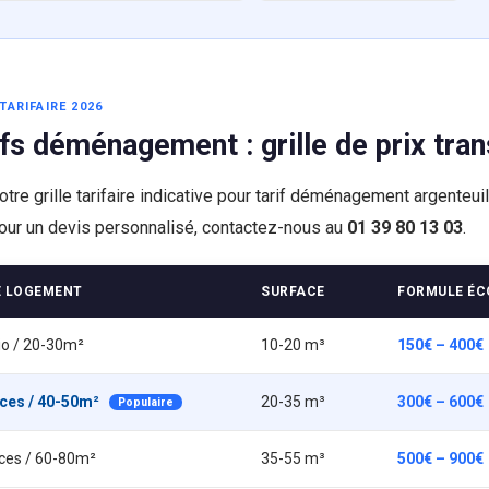
TARIFAIRE 2026
ifs déménagement : grille de prix tra
otre grille tarifaire indicative pour tarif déménagement argenteui
our un devis personnalisé, contactez-nous au
01 39 80 13 03
.
E LOGEMENT
SURFACE
FORMULE ÉC
io / 20-30m²
10-20 m³
150€ – 400€
èces / 40-50m²
20-35 m³
300€ – 600€
Populaire
èces / 60-80m²
35-55 m³
500€ – 900€