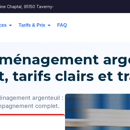
ine Chaptal, 95150 Taverny-
ces
Tarifs & Prix
FAQ
éménagement arge
 tarifs clairs et 
ménagement argenteuil :
ompagnement complet.