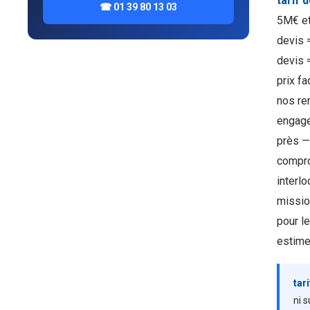
tarif
☎ 01 39 80 13 03
5M€ et
devis =
devis =
prix fa
nos re
engage
près —
compro
interl
missio
pour l
estime
tar
ni 