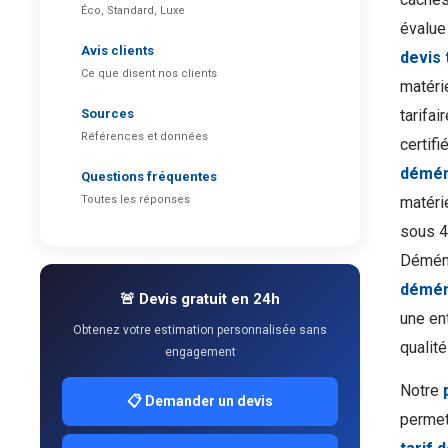
Éco, Standard, Luxe
évalue
Avis clients
devis
Ce que disent nos clients
matérie
Sources
tarifai
Références et données
certifi
démén
Questions fréquentes
Toutes les réponses
matérie
sous 4
Déména
démén
🚨 Devis gratuit en 24h
une en
Obtenez votre estimation personnalisée sans
qualit
engagement
Notre
📋 Demander un devis
permet