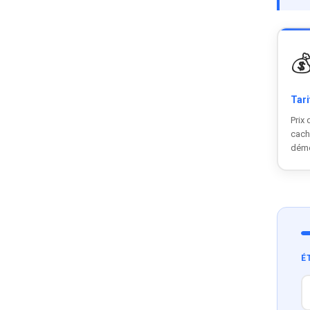

Tari
Prix 
cach
dém
É