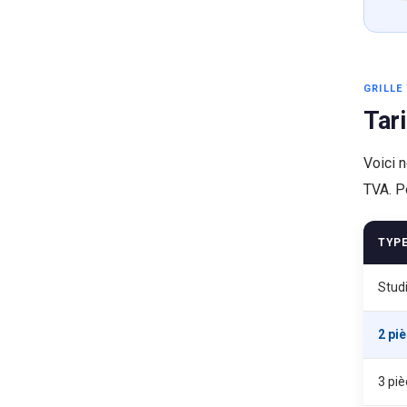
GRILLE 
Tar
Voici n
TVA. P
TYP
Stud
2 pi
3 pi