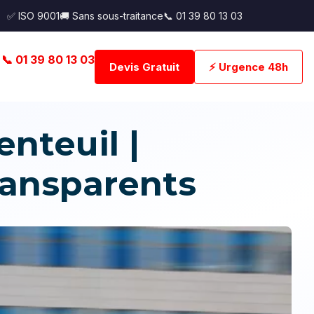
✅ ISO 9001
🚚 Sans sous-traitance
📞 01 39 80 13 03
📞 01 39 80 13 03
Devis Gratuit
⚡ Urgence 48h
nteuil |
transparents