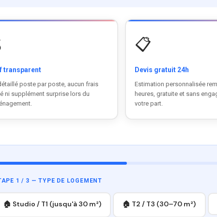

📋
f transparent
Devis gratuit 24h
détaillé poste par poste, aucun frais
Estimation personnalisée rem
é ni supplément surprise lors du
heures, gratuite et sans eng
énagement.
votre part.
TAPE 1 / 3 — TYPE DE LOGEMENT
🏠 Studio / T1 (jusqu'à 30 m²)
🏠 T2 / T3 (30–70 m²)