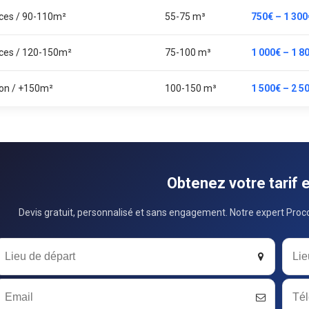
èces / 90-110m²
55-75 m³
750€ – 1 300
èces / 120-150m²
75-100 m³
1 000€ – 1 8
on / +150m²
100-150 m³
1 500€ – 2 5
Obtenez votre tarif 
Devis gratuit, personnalisé et sans engagement. Notre expert Proco