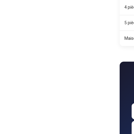
4 pi
5 pi
Mais