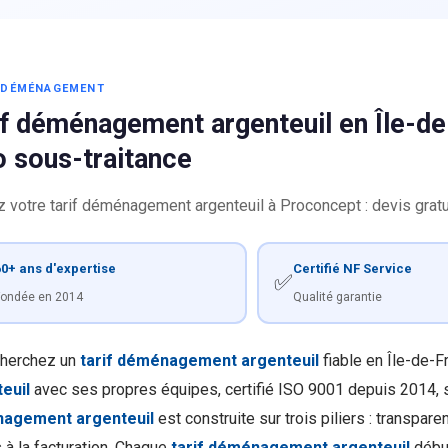
S DÉMÉNAGEMENT
if déménagement argenteuil en Île-de
o sous-traitance
z votre tarif déménagement argenteuil à Proconcept : devis gratu
0+ ans d'expertise
Certifié NF Service
✅
ondée en 2014
Qualité garantie
herchez un
tarif déménagement argenteuil
fiable en Île-de-
euil
avec ses propres équipes, certifié ISO 9001 depuis 2014, s
agement argenteuil
est construite sur trois piliers : transpare
 à la facturation. Chaque
tarif déménagement argenteuil
début