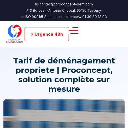
📧 contact@proconcept-dem.com
📍 3 Bd Jean-Antoine Chaptal, 95150 Taverny-
✅ ISO 9001
🚚 Sans sous-traitance
📞 01 39 80 13 03
⚡ Urgence 48h
Tarif de déménagement
propriete | Proconcept,
solution complète sur
mesure