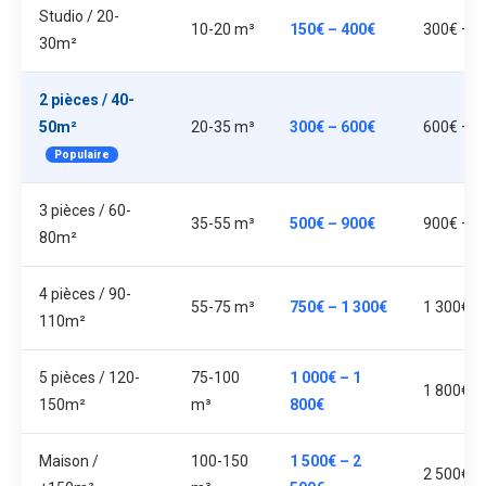
Studio / 20-
10-20 m³
150€ – 400€
300€ – 7
30m²
2 pièces / 40-
50m²
20-35 m³
300€ – 600€
600€ – 1
Populaire
3 pièces / 60-
35-55 m³
500€ – 900€
900€ – 1
80m²
4 pièces / 90-
55-75 m³
750€ – 1 300€
1 300€ –
110m²
5 pièces / 120-
75-100
1 000€ – 1
1 800€ –
150m²
m³
800€
Maison /
100-150
1 500€ – 2
2 500€ –