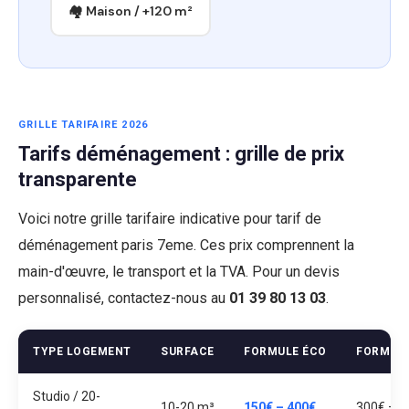
🏘 Maison / +120 m²
GRILLE TARIFAIRE 2026
Tarifs déménagement : grille de prix
transparente
Voici notre grille tarifaire indicative pour tarif de
déménagement paris 7eme. Ces prix comprennent la
main-d'œuvre, le transport et la TVA. Pour un devis
personnalisé, contactez-nous au
01 39 80 13 03
.
TYPE LOGEMENT
SURFACE
FORMULE ÉCO
FORMUL
Studio / 20-
10-20 m³
150€ – 400€
300€ – 7