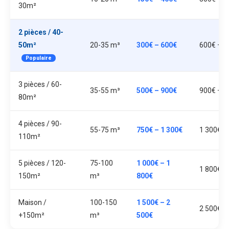
30m²
2 pièces / 40-
50m²
20-35 m³
300€ – 600€
600€ – 1
Populaire
3 pièces / 60-
35-55 m³
500€ – 900€
900€ – 1
80m²
4 pièces / 90-
55-75 m³
750€ – 1 300€
1 300€ –
110m²
5 pièces / 120-
75-100
1 000€ – 1
1 800€ –
150m²
m³
800€
Maison /
100-150
1 500€ – 2
2 500€ –
+150m²
m³
500€