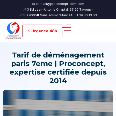
📧 contact@proconcept-dem.com
📍 3 Bd Jean-Antoine Chaptal, 95150 Taverny-
✅ ISO 9001
🚚 Sans sous-traitance
📞 01 39 80 13 03
⚡ Urgence 48h
Tarif de déménagement
paris 7eme | Proconcept,
expertise certifiée depuis
2014