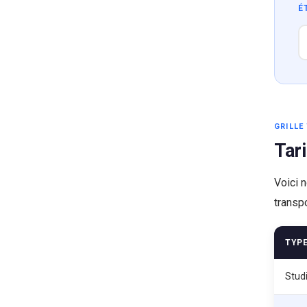
É
GRILLE 
Tar
Voici 
transp
TYP
Stud