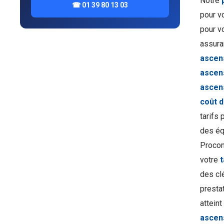
Notre
☎ 01 39 80 13 03
pour v
pour v
assura
ascen
ascen
ascen
coût 
tarifs
des éq
Procon
votre
des cl
prestat
attein
ascen