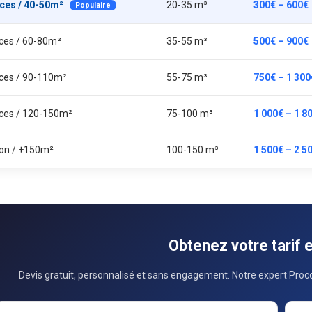
èces / 40-50m²
20-35 m³
300€ – 600€
Populaire
èces / 60-80m²
35-55 m³
500€ – 900€
èces / 90-110m²
55-75 m³
750€ – 1 300
èces / 120-150m²
75-100 m³
1 000€ – 1 8
on / +150m²
100-150 m³
1 500€ – 2 5
Obtenez votre tarif 
Devis gratuit, personnalisé et sans engagement. Notre expert Proco