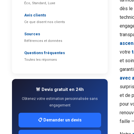
Éco, Standard, Luxe
dès le 
Avis clients
techni
Ce que disent nos clients
engage
Sources
transpa
Références et données
ascen
votre
Questions fréquentes
Toutes les réponses
et soin
garanti
avec 
surpri
🚨 Devis gratuit en 24h
et de 
Obtenez votre estimation personnalisée sans
pour v
engagement
renouv
📋 Demander un devis
faille 