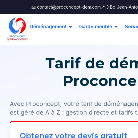
📧 contact@proconcept-dem.com
📍 3 Bd Jean-Anto
Déménagement
Garde-meuble
Servi
Tarif de d
Proconcep
Avec Proconcept, votre tarif de déménage
est géré de A à Z : gestion directe et tarifs 
Obtenez votre devis gratuit