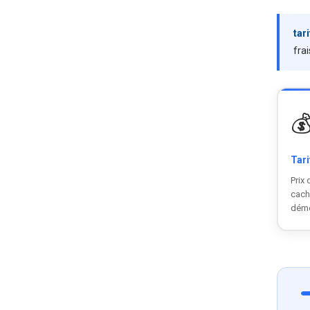
tar
fra

Tari
Prix 
cach
dém