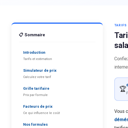
TARIF
Tar
📋 Sommaire
sal
Introduction
Confie
Tarifs et estimation
interne
Simulateur de prix
Calculez votre tarif
6
🏆
Grille tarifaire
F
Prix par formule
Facteurs de prix
Vous c
Ce qui influence le coût
démén
Nos formules
tarific