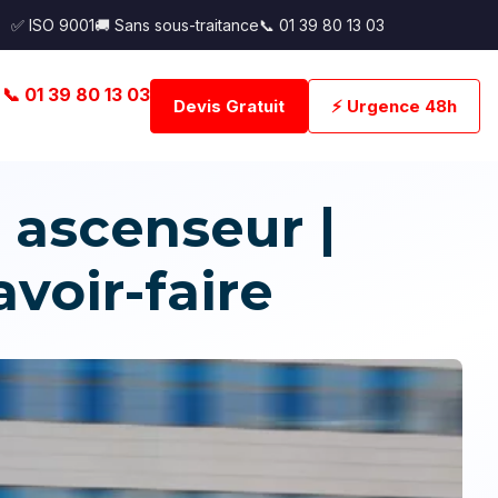
✅ ISO 9001
🚚 Sans sous-traitance
📞 01 39 80 13 03
📞 01 39 80 13 03
Devis Gratuit
⚡ Urgence 48h
ascenseur |
voir-faire