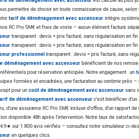
prix de déménagement avec ascenseur
est calculé au plus j
ous permettre de choisir en toute connaissance de cause, selon v
otre
tarif de déménagement avec ascenseur
intègre systémat
nce RC Pro 5M€ et frais de voirie — aucun élément facturé sép
seur
transparent : devis = prix facturé, sans régularisation en fi
seur
transparent : devis = prix facturé, sans régularisation en fi
seur professionnel
transparent : devis = prix facturé, sans régu
de déménagement avec ascenseur
bénéficient de nos remise
 préférentiels pour réservation anticipée. Notre engagement : un
t
uipes formées et encadrées, une facturation au centime près — 
cept pour un
coût de déménagement avec ascenseur
sans c
tarif de déménagement avec ascenseur
c'est bénéficier d'un
és, d'une assurance RC Pro 5M€ incluse d'office, d'un rapport de 
ion disponible 48h après l'intervention. Notre taux de satisfacti
t 4.9★ sur 1 800 avis vérifiés — consultez notre simulateur ci-d
seur
en quelques clics.