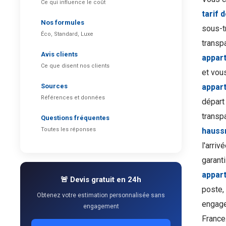
Ce qui influence le coût
tarif
Nos formules
sous-tr
Éco, Standard, Luxe
transpa
Avis clients
appar
Ce que disent nos clients
et vou
Sources
appar
Références et données
départ 
transpa
Questions fréquentes
Toutes les réponses
hauss
l'arriv
garanti
appar
🚨 Devis gratuit en 24h
poste,
Obtenez votre estimation personnalisée sans
engage
engagement
France