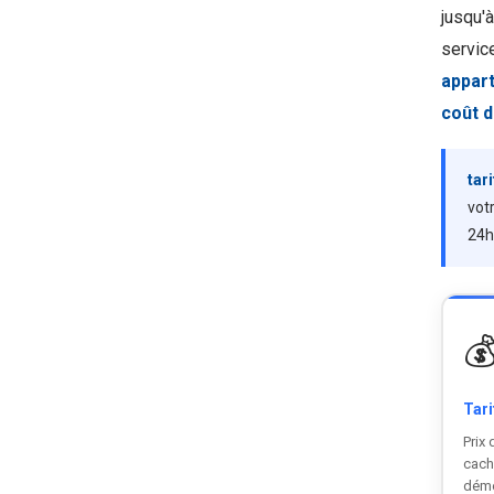
jusqu'
servic
appar
coût 
tar
vot
24h

Tari
Prix 
cach
dém