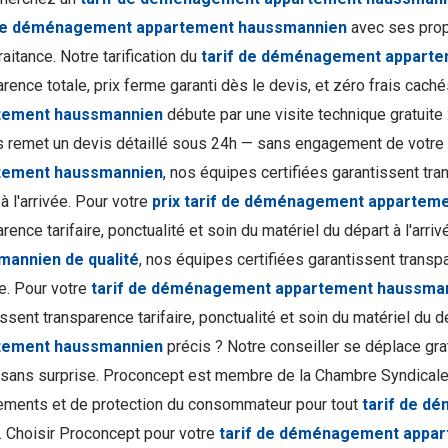
 de déménagement appartement haussmannien
avec ses prop
aitance. Notre tarification du
tarif de déménagement appart
rence totale, prix ferme garanti dès le devis, et zéro frais caché
tement haussmannien
débute par une visite technique gratuite 
s remet un devis détaillé sous 24h — sans engagement de votre 
tement haussmannien
, nos équipes certifiées garantissent tran
à l'arrivée. Pour votre
prix tarif de déménagement appartem
rence tarifaire, ponctualité et soin du matériel du départ à l'arri
mannien de qualité
, nos équipes certifiées garantissent transpa
ée. Pour votre
tarif de déménagement appartement haussman
ssent transparence tarifaire, ponctualité et soin du matériel du d
tement haussmannien
précis ? Notre conseiller se déplace gr
 sans surprise. Proconcept est membre de la Chambre Syndica
ments et de protection du consommateur pour tout
tarif de d
. Choisir Proconcept pour votre
tarif de déménagement appa