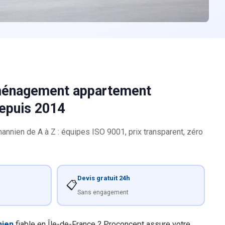
déménagement appartement
depuis 2014
nien de A à Z : équipes ISO 9001, prix transparent, zéro
Devis gratuit 24h
📋
Sans engagement
nien
fiable en Île-de-France ? Proconcept assure votre