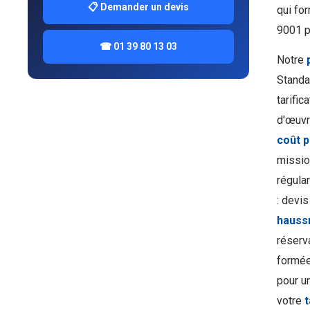
📋 Demander un devis
qui fo
9001 po
☎ 01 39 80 13 03
Notre
Standa
tarifi
d'œuvr
coût 
missio
régula
: devis
hauss
réserv
formée
pour u
votre