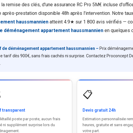
à la remise des clés, d'une assurance RC Pro 5M€ incluse d'office
e après-prestation disponible 48h après l'intervention. Notre tau
tement haussmannien
atteint 4.9★ sur 1 800 avis vérifiés — c
de déménagement appartement haussmannien
en quelques c
if de déménagement appartement haussmannien –
Prix déménagemen
re tarif dès 900€, sans frais cachés ni surprise. Contactez Proconce
.

📋
f transparent
Devis gratuit 24h
détaillé poste par poste, aucun frais
Estimation personnalisée rem
é ni supplément surprise lors du
heures, gratuite et sans eng
énagement.
votre part.