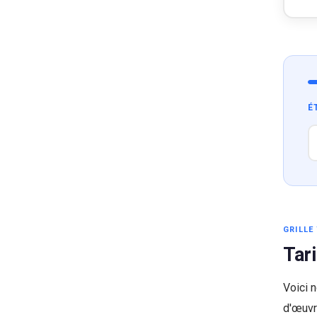
É
GRILLE 
Tar
Voici 
d'œuvr