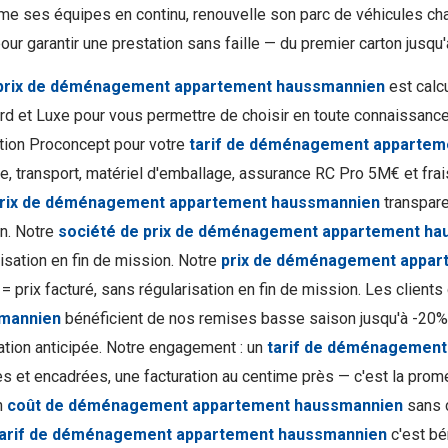
rme ses équipes en continu, renouvelle son parc de véhicules ch
ur garantir une prestation sans faille — du premier carton jusqu'
prix de déménagement appartement haussmannien
est calc
rd et Luxe pour vous permettre de choisir en toute connaissance
cation Proconcept pour votre
tarif de déménagement appartem
e, transport, matériel d'emballage, assurance RC Pro 5M€ et fra
prix de déménagement appartement haussmannien
transparen
n. Notre
société de prix de déménagement appartement h
risation en fin de mission. Notre
prix de déménagement appart
 = prix facturé, sans régularisation en fin de mission. Les client
mannien
bénéficient de nos remises basse saison jusqu'à -20% 
ation anticipée. Notre engagement : un
tarif de déménagement
s et encadrées, une facturation au centime près — c'est la pro
n
coût de déménagement appartement haussmannien
sans c
tarif de déménagement appartement haussmannien
c'est bé