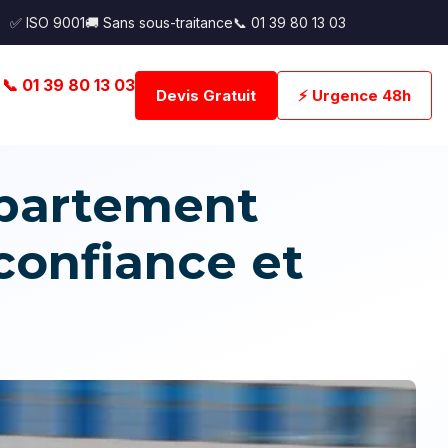
✅ ISO 9001
🚚 Sans sous-traitance
📞 01 39 80 13 03
📞 01 39 80 13 03
Devis Gratuit
⚡ Urgence 48h
partement
confiance et