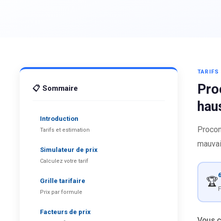
TARIF
Pro
📋 Sommaire
hau
Introduction
Procon
Tarifs et estimation
mauvai
Simulateur de prix
Calculez votre tarif
6
🏆
Grille tarifaire
F
Prix par formule
Facteurs de prix
Vous c