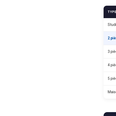
TYP
Stud
2 pi
3 pi
4 pi
5 pi
Mais