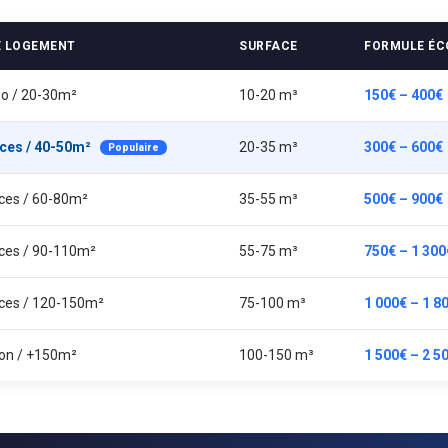
E LOGEMENT
SURFACE
FORMULE ÉC
io / 20-30m²
10-20 m³
150€ – 400€
èces / 40-50m²
20-35 m³
300€ – 600€
Populaire
èces / 60-80m²
35-55 m³
500€ – 900€
èces / 90-110m²
55-75 m³
750€ – 1 300
èces / 120-150m²
75-100 m³
1 000€ – 1 8
on / +150m²
100-150 m³
1 500€ – 2 5