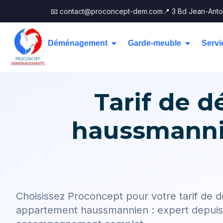
📧 contact@proconcept-dem.com
📍 3 Bd Jean-Anto
Déménagement
Garde-meuble
Servi
Tarif de
haussmannie
Choisissez Proconcept pour votre tarif d
appartement haussmannien : expert depuis 