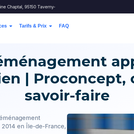
ine Chaptal, 95150 Taverny-
ces
Tarifs & Prix
FAQ
 déménagement ap
n | Proconcept, 
savoir-faire
e déménagement
2014 en Île-de-France,