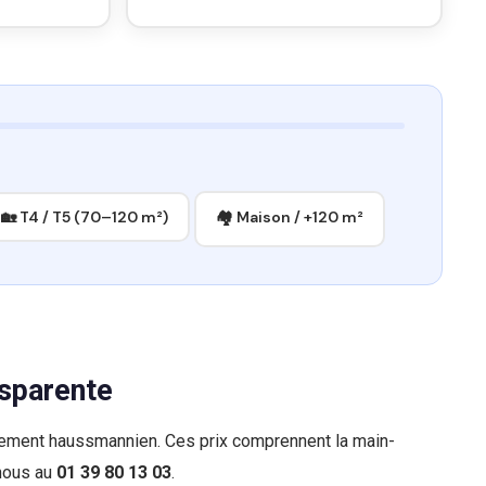
🏡 T4 / T5 (70–120 m²)
🏘 Maison / +120 m²
nsparente
artement haussmannien. Ces prix comprennent la main-
-nous au
01 39 80 13 03
.