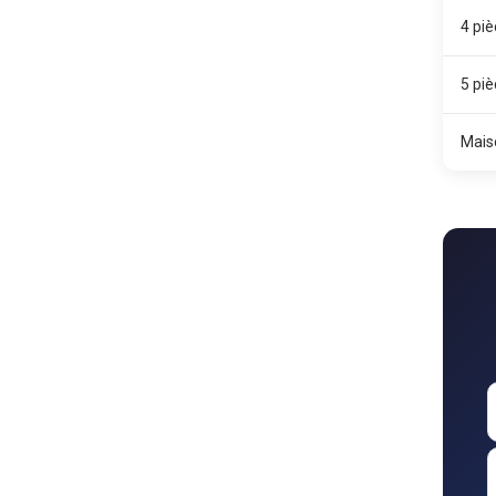
4 pi
5 pi
Mais
W