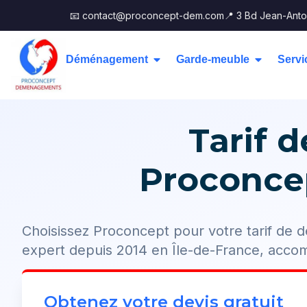
📧 contact@proconcept-dem.com
📍 3 Bd Jean-Anto
Déménagement
Garde-meuble
Servi
Tarif 
Proconcep
Choisissez Proconcept pour votre tarif d
expert depuis 2014 en Île-de-France, acc
Obtenez votre devis gratuit