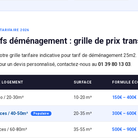
TARIFAIRE 2026
ifs déménagement : grille de prix tra
notre grille tarifaire indicative pour tarif de déménagement 25m2.
our un devis personnalisé, contactez-nous au
01 39 80 13 03
.
E LOGEMENT
SURFACE
FORMULE ÉC
io / 20-30m²
10-20 m³
150€ – 400€
èces / 40-50m²
20-35 m³
300€ – 600€
Populaire
èces / 60-80m²
35-55 m³
500€ – 900€