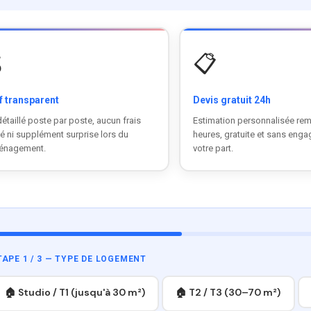

📋
f transparent
Devis gratuit 24h
détaillé poste par poste, aucun frais
Estimation personnalisée rem
é ni supplément surprise lors du
heures, gratuite et sans eng
énagement.
votre part.
TAPE 1 / 3 — TYPE DE LOGEMENT
🏠 Studio / T1 (jusqu'à 30 m²)
🏠 T2 / T3 (30–70 m²)