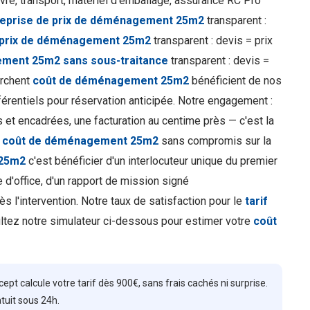
re, transport, matériel d'emballage, assurance RC Pro
reprise de prix de déménagement 25m2
transparent :
 prix de déménagement 25m2
transparent : devis = prix
ement 25m2 sans sous-traitance
transparent : devis =
erchent
coût de déménagement 25m2
bénéficient de nos
érentiels pour réservation anticipée. Notre engagement :
et encadrées, une facturation au centime près — c'est la
n
coût de déménagement 25m2
sans compromis sur la
 25m2
c'est bénéficier d'un interlocuteur unique du premier
 d'office, d'un rapport de mission signé
s l'intervention. Notre taux de satisfaction pour le
tarif
ultez notre simulateur ci-dessous pour estimer votre
coût
 calcule votre tarif dès 900€, sans frais cachés ni surprise.
tuit sous 24h.