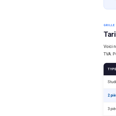
GRILLE 
Tar
Voici 
TVA. P
TYP
Stud
2 pi
3 pi