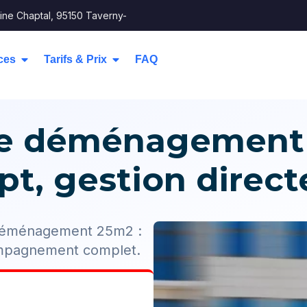
ine Chaptal, 95150 Taverny-
ces
Tarifs & Prix
FAQ
de déménagement
t, gestion directe
e déménagement 25m2 :
ompagnement complet.