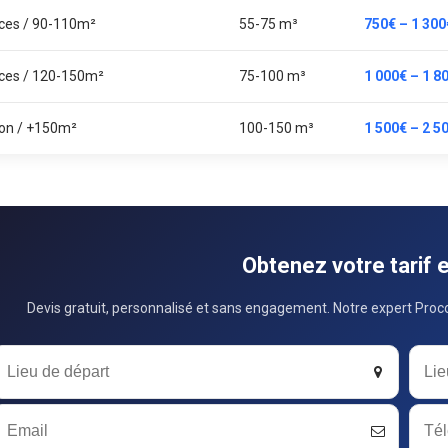
èces / 90-110m²
55-75 m³
750€ – 1 300
èces / 120-150m²
75-100 m³
1 000€ – 1 8
on / +150m²
100-150 m³
1 500€ – 2 5
Obtenez votre tarif 
Devis gratuit, personnalisé et sans engagement. Notre expert Proco
ebsite
URL
*