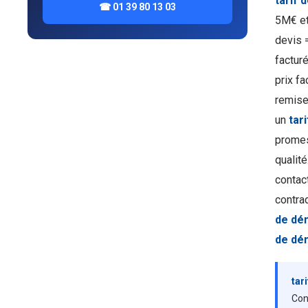
tarif
☎ 01 39 80 13 03
5M€ et
devis =
facturé
prix fa
remise
un
tar
promes
qualit
contac
contrad
de dé
de dé
tar
Con