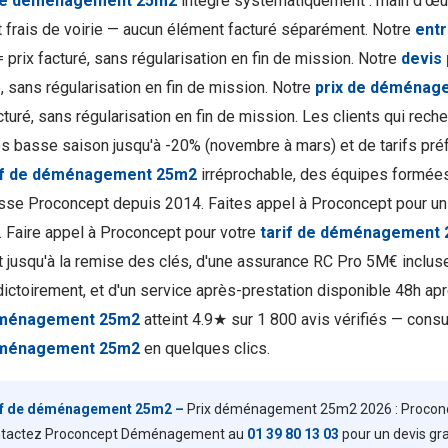
 de déménagement 25m2
intègre systématiquement : main d'œuv
 frais de voirie — aucun élément facturé séparément. Notre
ent
 prix facturé, sans régularisation en fin de mission. Notre
devis
, sans régularisation en fin de mission. Notre
prix de déménag
cturé, sans régularisation en fin de mission. Les clients qui rech
s basse saison jusqu'à -20% (novembre à mars) et de tarifs préf
if de déménagement 25m2
irréprochable, des équipes formées 
se Proconcept depuis 2014. Faites appel à Proconcept pour u
é. Faire appel à Proconcept pour votre
tarif de déménagement
t jusqu'à la remise des clés, d'une assurance RC Pro 5M€ incluse
ictoirement, et d'un service après-prestation disponible 48h aprè
ménagement 25m2
atteint 4.9★ sur 1 800 avis vérifiés — cons
ménagement 25m2
en quelques clics.
if de déménagement 25m2 –
Prix déménagement 25m2 2026 : Proconcept
tactez Proconcept Déménagement au
01 39 80 13 03
pour un devis gra