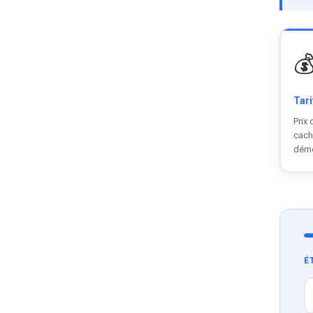

Tari
Prix 
cach
dém
É