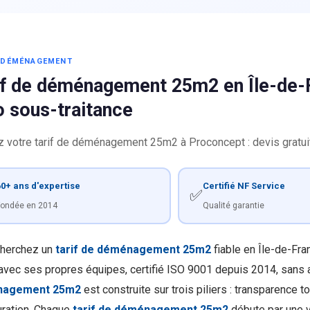
S DÉMÉNAGEMENT
if de déménagement 25m2 en Île-de-F
o sous-traitance
z votre tarif de déménagement 25m2 à Proconcept : devis gratuit
0+ ans d'expertise
Certifié NF Service
✅
ondée en 2014
Qualité garantie
herchez un
tarif de déménagement 25m2
fiable en Île-de-Fr
avec ses propres équipes, certifié ISO 9001 depuis 2014, sans au
nagement 25m2
est construite sur trois piliers : transparence t
turation. Chaque
tarif de déménagement 25m2
débute par une vi