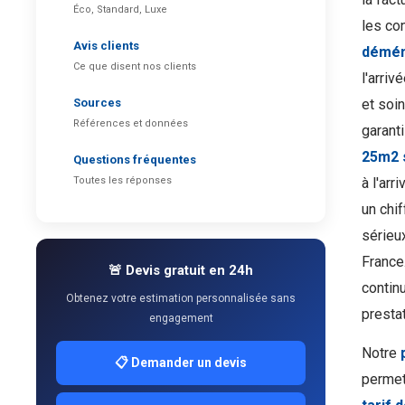
Éco, Standard, Luxe
les co
Avis clients
démé
Ce que disent nos clients
l'arriv
Sources
et soin
Références et données
garanti
25m2 
Questions fréquentes
Toutes les réponses
à l'arr
un chi
sérieu
France
🚨 Devis gratuit en 24h
contin
Obtenez votre estimation personnalisée sans
prestat
engagement
Notre
📋 Demander un devis
permet