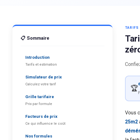
TARIF
Tar
📋 Sommaire
zér
Introduction
Confie
Tarifs et estimation
Simulateur de prix
6
Calculez votre tarif
🏆
F
Grille tarifaire
Prix par formule
Vous c
Facteurs de prix
25m2
Ce qui influence le coût
démé
Nos formules
la fac