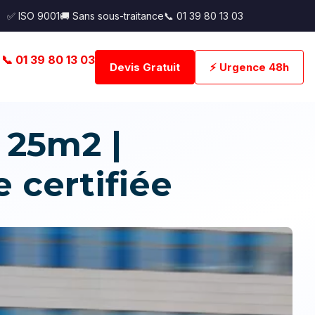
✅ ISO 9001
🚚 Sans sous-traitance
📞 01 39 80 13 03
📞 01 39 80 13 03
Devis Gratuit
⚡ Urgence 48h
 25m2 |
 certifiée