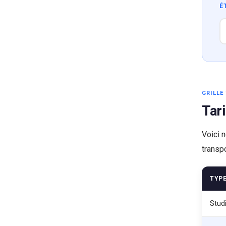
É
GRILLE 
Tar
Voici 
transp
TYP
Stud