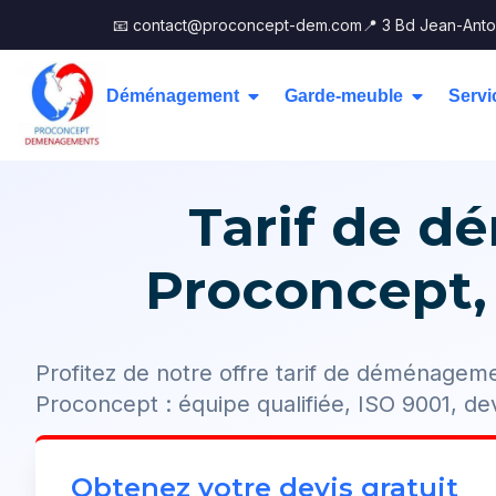
📧 contact@proconcept-dem.com
📍 3 Bd Jean-Anto
Déménagement
Garde-meuble
Servi
Tarif de d
Proconcept,
Profitez de notre offre tarif de déménagem
Proconcept : équipe qualifiée, ISO 9001, dev
Obtenez votre devis gratuit