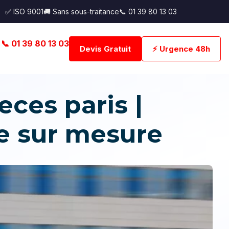
✅ ISO 9001
🚚 Sans sous-traitance
📞 01 39 80 13 03
📞 01 39 80 13 03
Devis Gratuit
⚡ Urgence 48h
ces paris |
e sur mesure