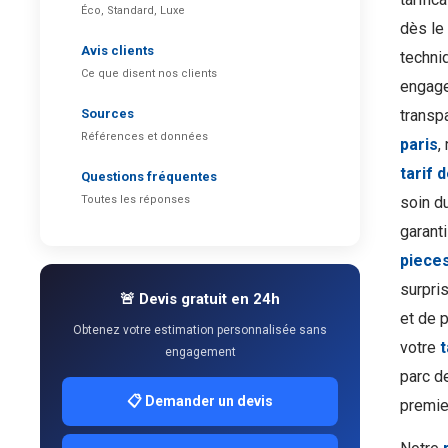
Éco, Standard, Luxe
dès le 
Avis clients
techni
Ce que disent nos clients
engage
Sources
transpa
Références et données
paris
,
tarif 
Questions fréquentes
Toutes les réponses
soin du
garanti
pieces
surpri
🚨 Devis gratuit en 24h
et de 
Obtenez votre estimation personnalisée sans
votre
engagement
parc d
📋 Demander un devis
premier