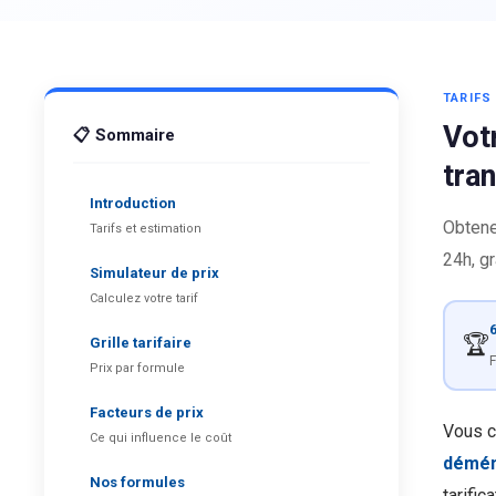
TARIF
Vot
📋 Sommaire
tran
Introduction
Obtene
Tarifs et estimation
24h, g
Simulateur de prix
Calculez votre tarif
6
🏆
Grille tarifaire
F
Prix par formule
Facteurs de prix
Vous c
Ce qui influence le coût
démén
Nos formules
tarific