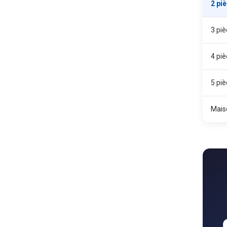
2 pi
3 pi
4 pi
5 pi
Mais
B