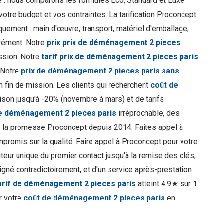
te : nous comparons les formules Éco, Standard et Luxe
otre budget et vos contraintes. La tarification Proconcept
uement : main d'œuvre, transport, matériel d'emballage,
arément. Notre
prix prix de déménagement 2 pieces
ission. Notre
tarif prix de déménagement 2 pieces paris
. Notre
prix de déménagement 2 pieces paris sans
en fin de mission. Les clients qui recherchent
coût de
son jusqu'à -20% (novembre à mars) et de tarifs
de déménagement 2 pieces paris
irréprochable, des
t la promesse Proconcept depuis 2014. Faites appel à
romis sur la qualité. Faire appel à Proconcept pour votre
uteur unique du premier contact jusqu'à la remise des clés,
igné contradictoirement, et d'un service après-prestation
arif de déménagement 2 pieces paris
atteint 4.9★ sur 1
r votre
coût de déménagement 2 pieces paris
en