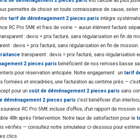
prix de déménagement 2 pieces paris
est calculé au plus jus
ous permettre de choisir en toute connaissance de cause, selon v
otre
tarif de déménagement 2 pieces paris
intègre systématiq
nce RC Pro 5M€ et frais de voirie — aucun élément facturé sép
ransparent : devis = prix facturé, sans régularisation en fin de m
rent : devis = prix facturé, sans régularisation en fin de mission
raitance
transparent : devis = prix facturé, sans régularisation 
agement 2 pieces paris
bénéficient de nos remises basse sai
entiels pour réservation anticipée. Notre engagement : un
tarif 
s formées et encadrées, une facturation au centime près — c'es
cept pour un
coût de déménagement 2 pieces paris
sans comp
 de déménagement 2 pieces paris
c'est bénéficier d'un interloc
assurance RC Pro 5M€ incluse d'office, d'un rapport de mission s
ble 48h après l'intervention. Notre taux de satisfaction pour le
t
is vérifiés — consultez notre simulateur ci-dessous pour estime
es clics.