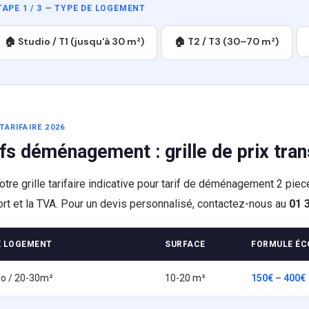
TAPE 1 / 3 — TYPE DE LOGEMENT
🏠 Studio / T1 (jusqu'à 30 m²)
🏠 T2 / T3 (30–70 m²)
TARIFAIRE 2026
ifs déménagement : grille de prix tra
notre grille tarifaire indicative pour tarif de déménagement 2 pie
ort et la TVA. Pour un devis personnalisé, contactez-nous au
01 
E LOGEMENT
SURFACE
FORMULE ÉC
io / 20-30m²
10-20 m³
150€ – 400€