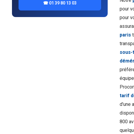
Notre
☎ 01 39 80 13 03
pour v
pour v
assura
paris
t
transpa
sous-t
démén
préfér
équipe
Procon
tarif
d'une 
disponi
800 av
quelqu