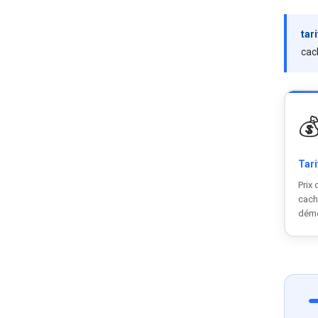
tar
cac

Tari
Prix 
cach
dém