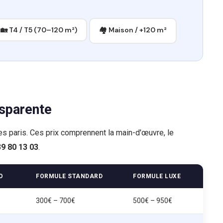
🏡 T4 / T5 (70–120 m²)
🏘 Maison / +120 m²
nsparente
ces paris. Ces prix comprennent la main-d'œuvre, le
39 80 13 03
.
O
FORMULE STANDARD
FORMULE LUXE
300€ – 700€
500€ – 950€