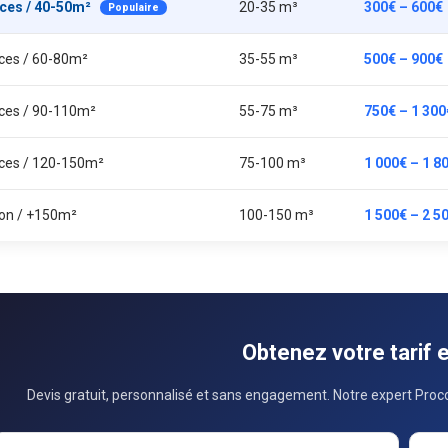
èces / 40-50m²
20-35 m³
300€ – 600€
Populaire
èces / 60-80m²
35-55 m³
500€ – 900€
èces / 90-110m²
55-75 m³
750€ – 1 300
èces / 120-150m²
75-100 m³
1 000€ – 1 8
on / +150m²
100-150 m³
1 500€ – 2 5
Obtenez votre tarif 
Devis gratuit, personnalisé et sans engagement. Notre expert Proco
usiness