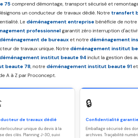
e 75
comprend démontage, transport sécurisé et remontage à
ésignons un conducteur de travaux dédié. Notre
transfert 
entialité. Le
déménagement entreprise
bénéficie de notre
agement professionnel
garantit zéro interruption d'activ
déménagement de bureaux
et notre
déménagement inst
teur de travaux unique. Notre
déménagement institut be
déménagement institut beaute 94
inclut la gestion des a
tut beaute 78
, notre
déménagement institut beaute 91
et
de A à Z par Proconcept.
️
🔒
ducteur de travaux dédié
Confidentialité garanti
nterlocuteur unique du devis à la
Emballage sécurisé des do
se des clés. Planning J-30, suivi
archives. Traçabilité numér