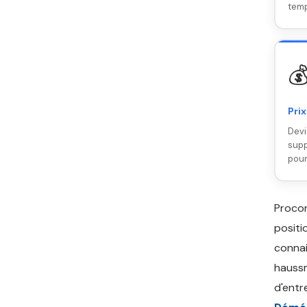
temp

Prix
Devi
supp
pour
Proco
positi
connai
haussm
d'entr