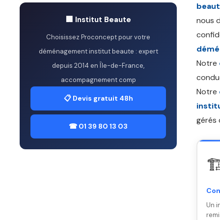
beaut
🏢 Institut Beaute
nous d
confid
Choisissez Proconcept pour votre
démén
déménagement institut beaute : expert
Notre
depuis 2014 en Île-de-France,
conduc
accompagnement comp
Notre
📋 Devis gratuit 48h
insti
gérés 
☎ 01 39 80 13 03
🏗
Con
Un i
remi