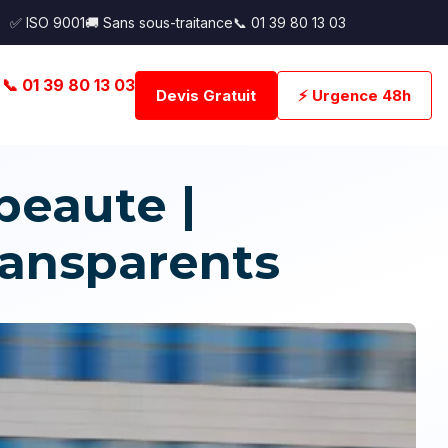
✅ ISO 9001
🚚 Sans sous-traitance
📞 01 39 80 13 03
📞 01 39 80 13 03
Devis Gratuit
⚡ Urgence 48h
eaute |
transparents