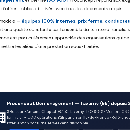
nagement
et certifié
ISO 9001
, Proconcept répond aux exi
 d'offres publics et privés avec tous les documents requis.
 modèle —
équipes 100% internes, prix ferme, conducteu
it une qualité constante sur l'ensemble du territoire francilien
nce est particulièrement appréciée des organisations qui n
mettre les aléas d'une prestation sous-traitée.
Proconcept Déménagement — Taverny (95) depuis 
3 Bd Jean-Antoine Chaptal, 95150 Taverny · ISO 9001 · Membre CSD 
🏢
familiale · +1000 opérations B2B par an en Île-de-France · Références 
Intervention nocturne et weekend disponible