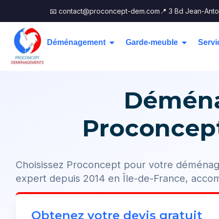
📧 contact@proconcept-dem.com
📍 3 Bd Jean-Anto
Déménagement
Garde-meuble
Servi
Déména
Proconcept,
Choisissez Proconcept pour votre déménage
expert depuis 2014 en Île-de-France, acc
Obtenez votre devis gratuit