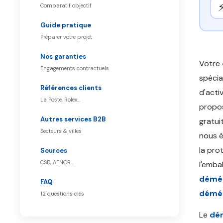
Comparatif objectif
Guide pratique
Préparer votre projet
Nos garanties
Votre
Engagements contractuels
spécia
Références clients
d'acti
La Poste, Rolex…
propos
Autres services B2B
gratui
Secteurs & villes
nous é
la pro
Sources
CSD, AFNOR…
l'emba
démén
FAQ
démén
12 questions clés
Le
dém