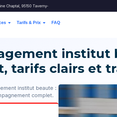
ine Chaptal, 95150 Taverny-
ces
Tarifs & Prix
FAQ
gement institut b
 tarifs clairs et 
ment institut beaute :
ompagnement complet.