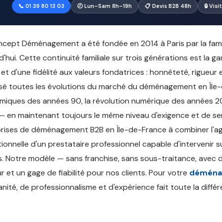
📞 01 39 80 13 03
🕗 Lun–Sam 8h–19h
📋 Devis B2B 48h
🔒 Vis
cept Déménagement a été fondée en 2014 à Paris par la famill
d'hui. Cette continuité familiale sur trois générations est la g
 et d'une fidélité aux valeurs fondatrices : honnêteté, rigueur
sé toutes les évolutions du marché du déménagement en Île-d
iques des années 90, la révolution numérique des années 20
 en maintenant toujours le même niveau d'exigence et de serv
rises de déménagement B2B en Île-de-France à combiner l'agil
ionnelle d'un prestataire professionnel capable d'intervenir
. Notre modèle — sans franchise, sans sous-traitance, avec 
r et un gage de fiabilité pour nos clients. Pour votre
déménag
nité, de professionnalisme et d'expérience fait toute la différ