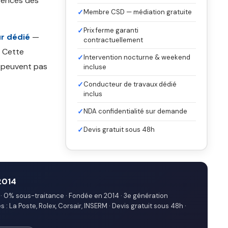
gences des
✓
Membre CSD — médiation gratuite
✓
Prix ferme garanti
r dédié
—
contractuellement
. Cette
✓
Intervention nocturne & weekend
e peuvent pas
incluse
✓
Conducteur de travaux dédié
inclus
✓
NDA confidentialité sur demande
✓
Devis gratuit sous 48h
2014
· 0% sous-traitance · Fondée en 2014 · 3e génération
: La Poste, Rolex, Corsair, INSERM · Devis gratuit sous 48h ·