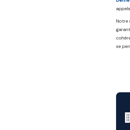
Démé
appels
Notre
garant
cohére
se per