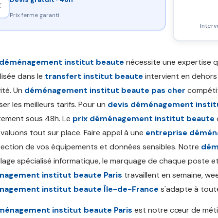
⚡
Prix ferme garanti
Interv
déménagement institut beaute
nécessite une expertise q
lisée dans le
transfert institut beaute
intervient en dehors
vité. Un
déménagement institut beaute pas cher
compétit
er les meilleurs tarifs. Pour un
devis déménagement instit
tement sous 48h. Le
prix déménagement institut beaute
valuons tout sur place. Faire appel à une
entreprise démén
tection de vos équipements et données sensibles. Notre
dém
llage spécialisé informatique, le marquage de chaque poste et 
agement institut beaute Paris
travaillent en semaine, wee
agement institut beaute Île-de-France
s'adapte à toute
énagement institut beaute Paris
est notre cœur de méti