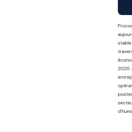
Procon
aujour
stable
traver
économ
2020 —
entrep
opérat
postes
secteu
d'huma