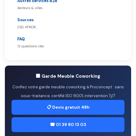
Autres services B2B
Secteurs & villes
Sources
CSD, AFNOR…
FAQ
12 questions clés
🏢 Garde Meuble Coworking
Confiez votre garde meuble coworking à Proconcept : sans
sous-traitance, certifié ISO 9001, intervention 7j/7
📋 Devis gratuit 48h
☎ 01 39 80 13 03