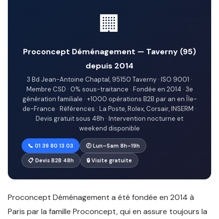
🏢
Proconcept Déménagement — Taverny (95)
depuis 2014
3 Bd Jean-Antoine Chaptal, 95150 Taverny · ISO 9001 ·
Membre CSD · 0% sous-traitance · Fondée en 2014 · 3e
génération familiale · +1000 opérations B2B par an en Île-
de-France · Références : La Poste, Rolex, Corsair, INSERM ·
Devis gratuit sous 48h · Intervention nocturne et
weekend disponible
📞 01 39 80 13 03
🕗 Lun–Sam 8h–19h
📋 Devis B2B 48h
🔒 Visite gratuite
Proconcept Déménagement a été fondée en 2014 à
Paris par la famille Proconcept, qui en assure toujours la