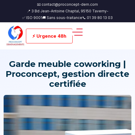
📧 contact@proconcept-dem.com
📍 3 Bd Jean-Antoine Chaptal, 95150 Taverny-
✅ ISO 9001
🚚 Sans sous-traitance
📞 01 39 80 13 03
⚡ Urgence 48h
Garde meuble coworking |
Proconcept, gestion directe
certifiée