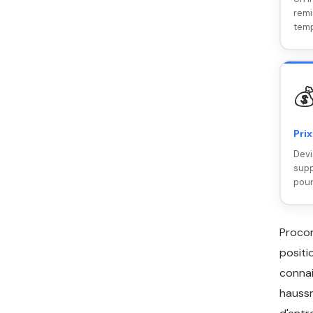
remi
temp

Prix
Devi
supp
pour
Proco
positi
connai
haussm