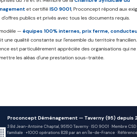
eprises du 78 et 91. Membre de la
Chambre Syndicale du
nagement
et certifié
ISO 9001
, Proconcept répond aux exi
 d'offres publics et privés avec tous les documents requis.
 modèle —
équipes 100% internes, prix ferme, conducteu
it une qualité constante sur l'ensemble du territoire francilien
nce est particulièrement appréciée des organisations qui n
mettre les aléas d'une prestation sous-traitée.
Proconcept Déménagement — Taverny (95) depuis 
3 Bd Jean-Antoine Chaptal, 95150 Taverny · ISO 9001 · Membre CSD 
🏢
familiale · +1000 opérations B2B par an en Île-de-France · Références 