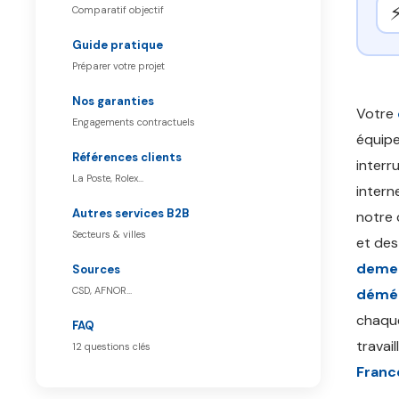
Comparatif objectif
Guide pratique
Préparer votre projet
Nos garanties
Votre
Engagements contractuels
équipe
Références clients
interr
La Poste, Rolex…
intern
Autres services B2B
notre 
Secteurs & villes
et des
deme
Sources
CSD, AFNOR…
démén
chaque
FAQ
travai
12 questions clés
Franc