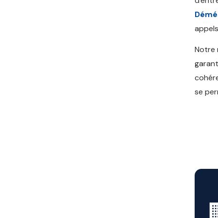
d'entr
Démé
appels
Notre
garant
cohére
se per