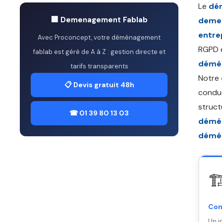
Le
dé
🏢 Demenagement Fablab
demen
entre
Avec Proconcept, votre déménagement
RGPD e
fablab est géré de A à Z : gestion directe et
démén
tarifs transparents
Notre
📋 Devis gratuit 48h
conduc
struct
☎ 01 39 80 13 03
démé
démé
🏗
Con
Un i