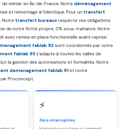
 de métier en Île-de-France. Notre
déménagement
sé et remontage à l'identique. Pour un
transfert
. Notre
transfert bureaux
respecte vos obligations
ie de notre flotte propre, 0% sous-traitance. Notre
ité avec remise en place fonctionnelle avant reprise.
menagement fablab 92
sont coordonnés par votre
ent fablab 93
s'adapte à toutes les tailles de
clut la gestion des autorisations et formalités. Notre
nt demenagement fablab 91
et notre
 par Proconcept.
⚡
e
Zéro interruption
nnées et
Intervention nocturne ou weekend.