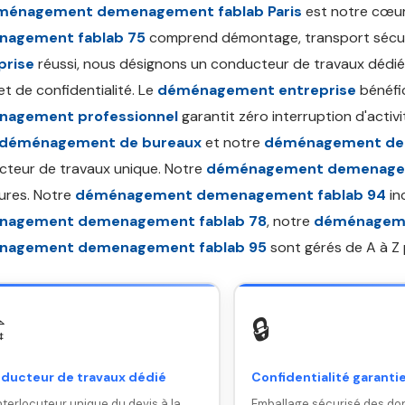
ménagement demenagement fablab Paris
est notre cœur
agement fablab 75
comprend démontage, transport sécuri
prise
réussi, nous désignons un conducteur de travaux dédié
t de confidentialité. Le
déménagement entreprise
bénéfic
agement professionnel
garantit zéro interruption d'activ
déménagement de bureaux
et notre
déménagement de
teur de travaux unique. Notre
déménagement demenagem
ures. Notre
déménagement demenagement fablab 94
in
nagement demenagement fablab 78
, notre
déménageme
nagement demenagement fablab 95
sont gérés de A à Z
️
🔒
ducteur de travaux dédié
Confidentialité garanti
nterlocuteur unique du devis à la
Emballage sécurisé des do