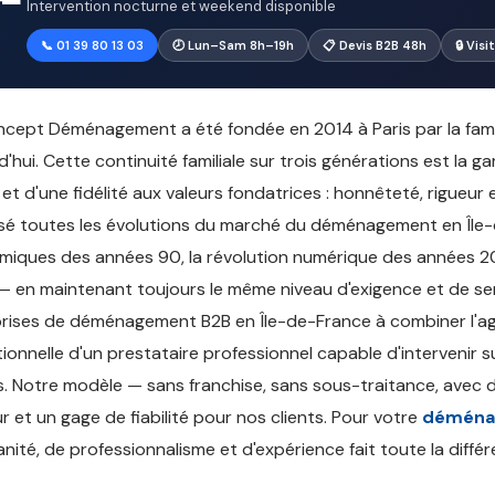
Intervention nocturne et weekend disponible
📞 01 39 80 13 03
🕗 Lun–Sam 8h–19h
📋 Devis B2B 48h
🔒 Vis
cept Déménagement a été fondée en 2014 à Paris par la famill
d'hui. Cette continuité familiale sur trois générations est la g
 et d'une fidélité aux valeurs fondatrices : honnêteté, rigueur
sé toutes les évolutions du marché du déménagement en Île-d
iques des années 90, la révolution numérique des années 20
 en maintenant toujours le même niveau d'exigence et de serv
rises de déménagement B2B en Île-de-France à combiner l'agil
ionnelle d'un prestataire professionnel capable d'intervenir
. Notre modèle — sans franchise, sans sous-traitance, avec 
r et un gage de fiabilité pour nos clients. Pour votre
déména
nité, de professionnalisme et d'expérience fait toute la différ