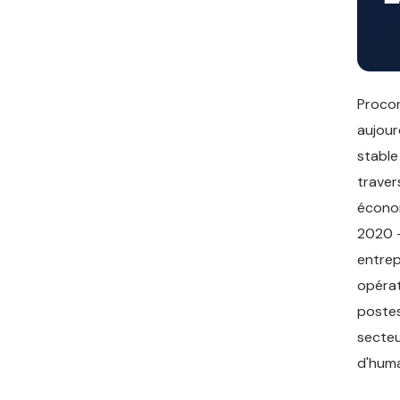
Procon
aujour
stable
traver
économ
2020 —
entrep
opérat
postes
secteu
d'huma