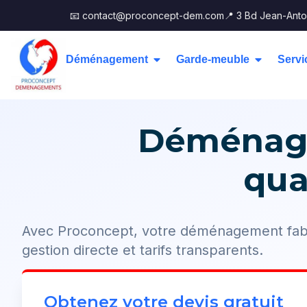
📧 contact@proconcept-dem.com
📍 3 Bd Jean-Anto
Déménagement
Garde-meuble
Servi
Déménage
qua
Avec Proconcept, votre déménagement fabla
gestion directe et tarifs transparents.
Obtenez votre devis gratuit