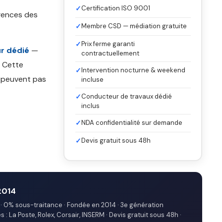
✓
Certification ISO 9001
gences des
✓
Membre CSD — médiation gratuite
✓
Prix ferme garanti
r dédié
—
contractuellement
. Cette
✓
Intervention nocturne & weekend
e peuvent pas
incluse
✓
Conducteur de travaux dédié
inclus
✓
NDA confidentialité sur demande
✓
Devis gratuit sous 48h
2014
· 0% sous-traitance · Fondée en 2014 · 3e génération
: La Poste, Rolex, Corsair, INSERM · Devis gratuit sous 48h ·