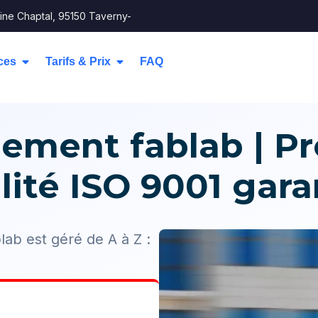
ine Chaptal, 95150 Taverny-
ces
Tarifs & Prix
FAQ
ment fablab | Pr
lité ISO 9001 gara
b est géré de A à Z :