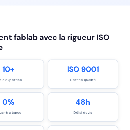
t fablab avec la rigueur ISO
e
10+
ISO 9001
s d'expertise
Certifié qualité
0%
48h
us-traitance
Délai devis