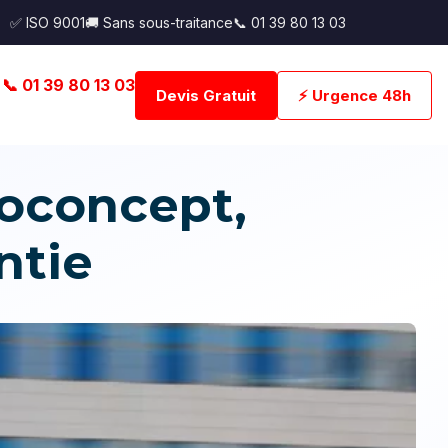
✅ ISO 9001
🚚 Sans sous-traitance
📞 01 39 80 13 03
📞 01 39 80 13 03
Devis Gratuit
⚡ Urgence 48h
oconcept,
ntie