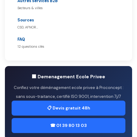
Autres services B2B
Secteurs & villes
Sources
CSD, AFNOR…
FAQ
12 questions clés
🏢 Demenagement Ecole Privee
Confiez votre déménagement ecole privee à Proconcept :
sans sous-traitance, certifié ISO 9001, intervention 7j/7
📋 Devis gratuit 48h
☎ 01 39 80 13 03