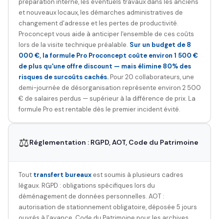
préparation interne, les éventuels travaux dans les anciens
et nouveaux locaux, les démarches administratives de
changement d'adresse et les pertes de productivité.
Proconcept vous aide à anticiper l'ensemble de ces coûts
lors de la visite technique préalable.
Sur un budget de 8
000 €, la formule Pro Proconcept coûte environ 1 500 €
de plus qu'une offre discount — mais élimine 80% des
risques de surcoûts cachés.
Pour 20 collaborateurs, une
demi-journée de désorganisation représente environ 2 500
€ de salaires perdus — supérieur à la différence de prix. La
formule Pro est rentable dès le premier incident évité.
⚖️
Réglementation : RGPD, AOT, Code du Patrimoine
Tout
transfert bureaux
est soumis à plusieurs cadres
légaux. RGPD : obligations spécifiques lors du
déménagement de données personnelles. AOT :
autorisation de stationnement obligatoire, déposée 5 jours
ouvrés à l'avance. Code du Patrimoine pour les archives