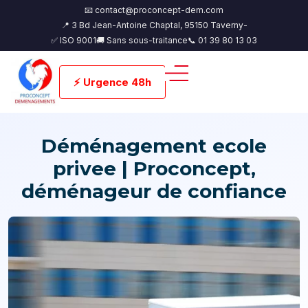
📧 contact@proconcept-dem.com
📍 3 Bd Jean-Antoine Chaptal, 95150 Taverny-
✅ ISO 9001
🚚 Sans sous-traitance
📞 01 39 80 13 03
⚡ Urgence 48h
Déménagement ecole
privee | Proconcept,
déménageur de confiance