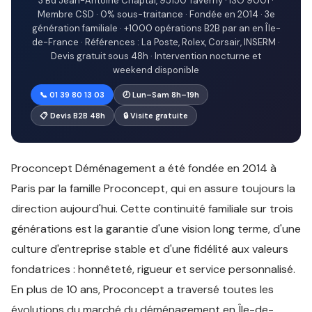
3 Bd Jean-Antoine Chaptal, 95150 Taverny · ISO 9001 ·
Membre CSD · 0% sous-traitance · Fondée en 2014 · 3e
génération familiale · +1000 opérations B2B par an en Île-
de-France · Références : La Poste, Rolex, Corsair, INSERM ·
Devis gratuit sous 48h · Intervention nocturne et
weekend disponible
📞 01 39 80 13 03
🕗 Lun–Sam 8h–19h
📋 Devis B2B 48h
🔒 Visite gratuite
Proconcept Déménagement a été fondée en 2014 à
Paris par la famille Proconcept, qui en assure toujours la
direction aujourd'hui. Cette continuité familiale sur trois
générations est la garantie d'une vision long terme, d'une
culture d'entreprise stable et d'une fidélité aux valeurs
fondatrices : honnêteté, rigueur et service personnalisé.
En plus de 10 ans, Proconcept a traversé toutes les
évolutions du marché du déménagement en Île-de-