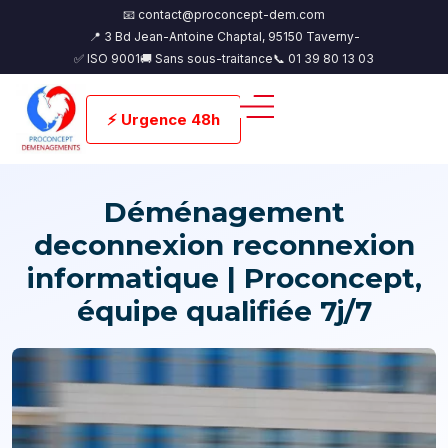
📧 contact@proconcept-dem.com
📍 3 Bd Jean-Antoine Chaptal, 95150 Taverny-
✅ ISO 9001
🚚 Sans sous-traitance
📞 01 39 80 13 03
⚡ Urgence 48h
Déménagement
deconnexion reconnexion
informatique | Proconcept,
équipe qualifiée 7j/7