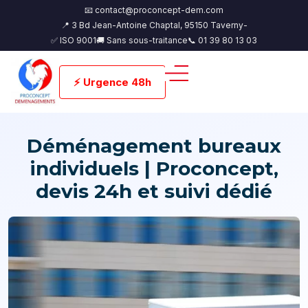
📧 contact@proconcept-dem.com
📍 3 Bd Jean-Antoine Chaptal, 95150 Taverny-
✅ ISO 9001
🚚 Sans sous-traitance
📞 01 39 80 13 03
⚡ Urgence 48h
Déménagement bureaux
individuels | Proconcept,
devis 24h et suivi dédié