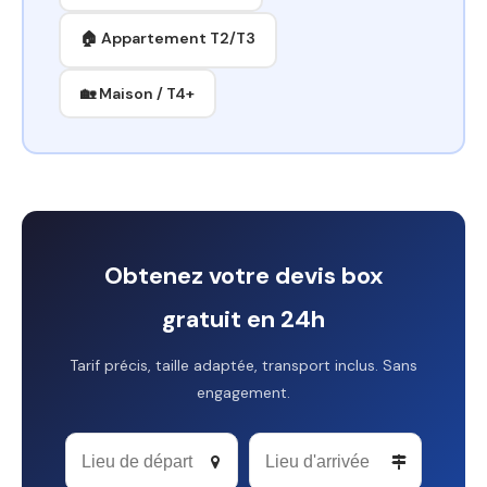
🏠 Appartement T2/T3
🏡 Maison / T4+
Obtenez votre devis box
gratuit en 24h
Tarif précis, taille adaptée, transport inclus. Sans
engagement.
Email
Address
*