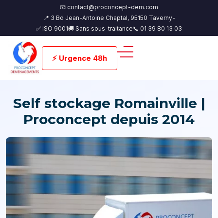
📧 contact@proconcept-dem.com
📍 3 Bd Jean-Antoine Chaptal, 95150 Taverny-
✅ ISO 9001
🚚 Sans sous-traitance
📞 01 39 80 13 03
⚡ Urgence 48h
Self stockage Romainville |
Proconcept depuis 2014