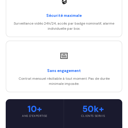
🔒
Sécurité maximale
Surveillance vidéo 24h/24, accès par badge nominatif, alarme
individuelle par box.
📅
Sans engagement
Contrat mensuel résiliable à tout moment. Pas de durée
minimale imposée.
10+
50k+
ANS D'EXPERTISE
CLIENTS SERVIS