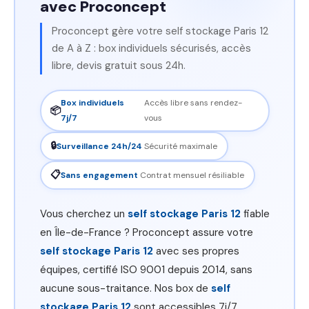
avec Proconcept
Proconcept gère votre self stockage Paris 12
de A à Z : box individuels sécurisés, accès
libre, devis gratuit sous 24h.
Box individuels
Accès libre sans rendez-
📦
7j/7
vous
🔒
Surveillance 24h/24
Sécurité maximale
📋
Sans engagement
Contrat mensuel résiliable
Vous cherchez un
self stockage Paris 12
fiable
en Île-de-France ? Proconcept assure votre
self stockage Paris 12
avec ses propres
équipes, certifié ISO 9001 depuis 2014, sans
aucune sous-traitance. Nos box de
self
stockage Paris 12
sont accessibles 7j/7,