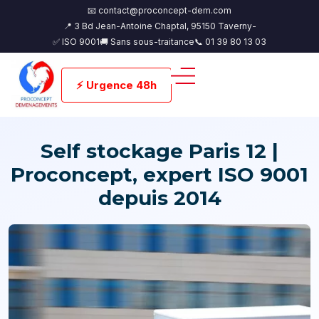
📧 contact@proconcept-dem.com
📍 3 Bd Jean-Antoine Chaptal, 95150 Taverny-
✅ ISO 9001
🚚 Sans sous-traitance
📞 01 39 80 13 03
⚡ Urgence 48h
Self stockage Paris 12 |
Proconcept, expert ISO 9001
depuis 2014