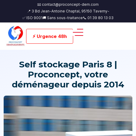
📧 contact@proconcept-dem.com
📍 3 Bd Jean-Antoine Chaptal, 95150 Taverny-
✅ ISO 9001
🚚 Sans sous-traitance
📞 01 39 80 13 03
⚡ Urgence 48h
Self stockage Paris 8 |
Proconcept, votre
déménageur depuis 2014