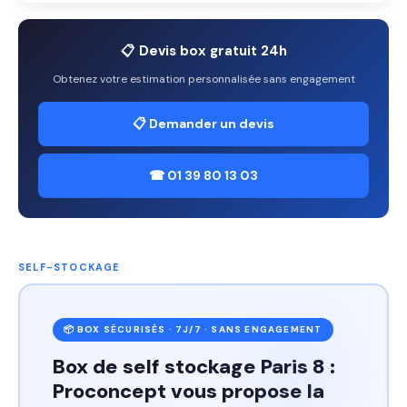
📋 Devis box gratuit 24h
Obtenez votre estimation personnalisée sans engagement
📋 Demander un devis
☎ 01 39 80 13 03
SELF-STOCKAGE
📦 BOX SÉCURISÉS · 7J/7 · SANS ENGAGEMENT
Box de self stockage Paris 8 :
Proconcept vous propose la