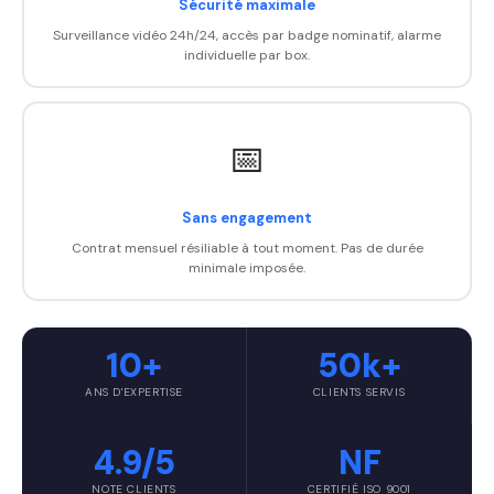
Sécurité maximale
Surveillance vidéo 24h/24, accès par badge nominatif, alarme
individuelle par box.
📅
Sans engagement
Contrat mensuel résiliable à tout moment. Pas de durée
minimale imposée.
10+
50k+
ANS D'EXPERTISE
CLIENTS SERVIS
4.9/5
NF
NOTE CLIENTS
CERTIFIÉ ISO 9001