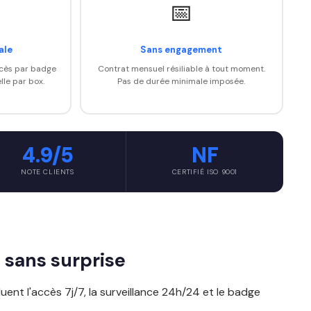
📅
ale
Sans engagement
ccès par badge
Contrat mensuel résiliable à tout moment.
lle par box.
Pas de durée minimale imposée.
4.9/5
NF
NOTE CLIENTS
CERTIFIÉ ISO 9001
s, sans surprise
ncluent l'accès 7j/7, la surveillance 24h/24 et le badge