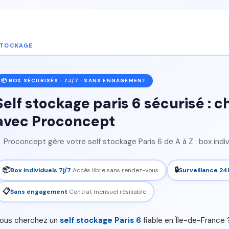
STOCKAGE
📦 BOX SÉCURISÉS · 7J/7 · SANS ENGAGEMENT
Self stockage paris 6 sécurisé : ch
avec Proconcept
Proconcept gère votre self stockage Paris 6 de A à Z : box indivi
📦
🔒
Box individuels 7j/7
Accès libre sans rendez-vous
Surveillance 24
📋
Sans engagement
Contrat mensuel résiliable
ous cherchez un
self stockage Paris 6
fiable en Île-de-France