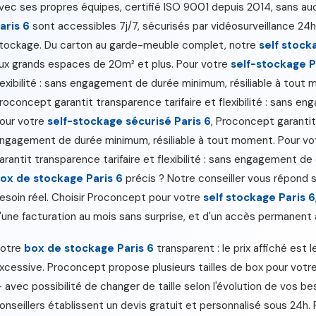
vec ses propres équipes, certifié ISO 9001 depuis 2014, sans a
aris 6
sont accessibles 7j/7, sécurisés par vidéosurveillance 24
tockage. Du carton au garde-meuble complet, notre
self stock
ux grands espaces de 20m² et plus. Pour votre
self-stockage P
lexibilité : sans engagement de durée minimum, résiliable à tout
roconcept garantit transparence tarifaire et flexibilité : sans 
our votre
self-stockage sécurisé Paris 6
, Proconcept garantit 
ngagement de durée minimum, résiliable à tout moment. Pour v
arantit transparence tarifaire et flexibilité : sans engagement d
ox de stockage Paris 6
précis ? Notre conseiller vous répond s
esoin réel. Choisir Proconcept pour votre
self stockage Paris 6
'une facturation au mois sans surprise, et d'un accès permanent à
otre
box de stockage Paris 6
transparent : le prix affiché est l
xcessive. Proconcept propose plusieurs tailles de box pour votr
 avec possibilité de changer de taille selon l'évolution de vos be
onseillers établissent un devis gratuit et personnalisé sous 24h.