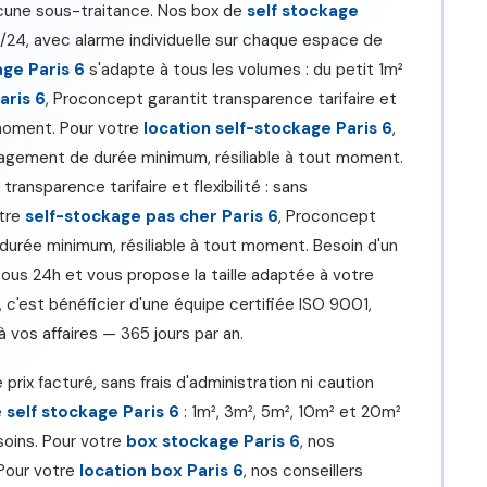
ucune sous-traitance. Nos box de
self stockage
h/24, avec alarme individuelle sur chaque espace de
age Paris 6
s'adapte à tous les volumes : du petit 1m²
aris 6
, Proconcept garantit transparence tarifaire et
 moment. Pour votre
location self-stockage Paris 6
,
engagement de durée minimum, résiliable à tout moment.
transparence tarifaire et flexibilité : sans
otre
self-stockage pas cher Paris 6
, Proconcept
e durée minimum, résiliable à tout moment. Besoin d'un
ous 24h et vous propose la taille adaptée à votre
, c'est bénéficier d'une équipe certifiée ISO 9001,
 vos affaires — 365 jours par an.
e prix facturé, sans frais d'administration ni caution
e
self stockage Paris 6
: 1m², 3m², 5m², 10m² et 20m²
soins. Pour votre
box stockage Paris 6
, nos
 Pour votre
location box Paris 6
, nos conseillers